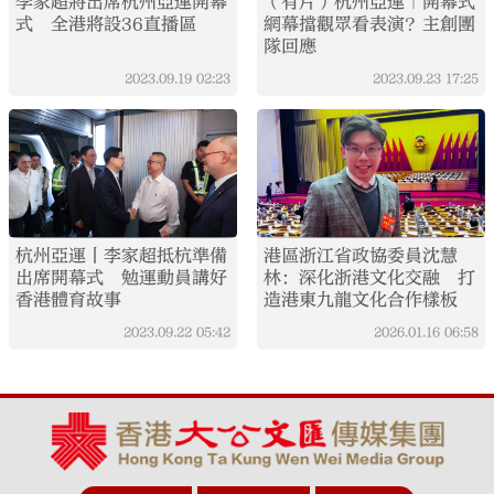
李家超將出席杭州亞運開幕
（有片）杭州亞運｜開幕式
式 全港將設36直播區
網幕擋觀眾看表演？主創團
隊回應
2023.09.19
02:23
2023.09.23
17:25
杭州亞運丨李家超抵杭準備
港區浙江省政協委員沈慧
出席開幕式 勉運動員講好
林：深化浙港文化交融 打
香港體育故事
造港東九龍文化合作樣板
2023.09.22
05:42
2026.01.16
06:58