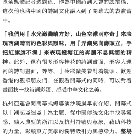
匯全媒體記者透露道，作為中國詩詞大會的總撰稿，
這次他也將中國的詩詞文化融入到了開幕式的表演當
中。
「我們用『水光瀲灧晴方好，山色空濛雨亦奇』來表
現西湖晴雨的色彩與韻味，用『弄潮兒向濤頭立，手
把紅旗旗不濕』來表現錢塘江的奔騰不息與潮的精
神。
此外，還有很多形容桂花的詩詞畫面，形容大運
河的詩詞畫面，等等。」冷凇微笑着對着鏡頭，歡迎
香港的觀眾朋友們，在觀看開幕式的同時，可以對着
畫面找一找詩詞彩蛋，感受中華文化之美。
杭州亞運會開閉幕式總導演沙曉嵐早前介紹，開幕式
以「潮起亞細亞」為主題，從中國傳統文化中找尋靈
感，融入典型的浙江以及杭州符號與意象，藉助科技
的力量，彰顯東方美學的獨特吸引力與感染力。
整場