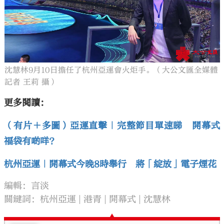
沈慧林9月10日擔任了杭州亞運會火炬手。（大公文匯全媒體
記者 王莉 攝）
更多閱讀：
（有片＋多圖）亞運直擊｜完整節目單速睇 開幕式
福袋有啲咩？
杭州亞運｜開幕式今晚8時舉行 將「綻放」電子煙花
編輯：言淡
關鍵詞：
杭州亞運
港青
開幕式
沈慧林