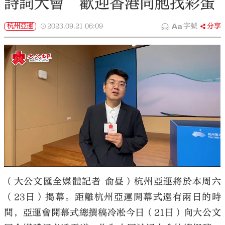
詩詞大會 歡迎香港同胞找彩蛋
杭州亞運
2023.09.21
06:09
字號
分享
（大公文匯全媒體記者 俞昼）杭州亞運將於本周六
（23日）揭幕。距離杭州亞運開幕式還有兩日的時
間，亞運會開幕式總撰稿冷凇今日（21日）向大公文