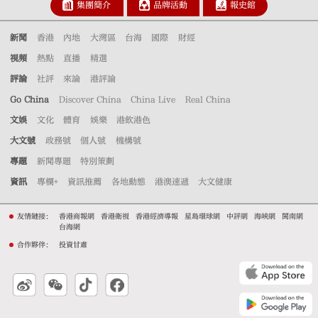
集團簡介
品牌活動
報史館
新聞
香港
內地
大灣區
台海
國際
財經
視頻
熱點
直播
精選
評論
社評
來論
港評論
Go China
Discover China
China Live
Real China
文娛
文化
體育
娛樂
港飲港色
大文號
政務號
個人號
機構號
專題
新聞專題
特別策劃
資訊
專欄+
資訊推薦
各地動態
港澳速遞
大文健康
友情鏈接：
香港商報網
香港衛視
香港經濟導報
星島環球網
中評網
海峽網
閩南網
台海網
合作夥伴：
投資甘肅