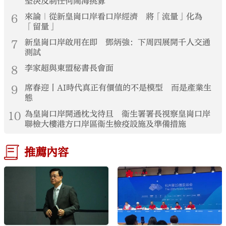
堅決反制任何鬧海挑釁
6
來論｜從新皇崗口岸看口岸經濟 將「流量」化為
「留量」
7
新皇崗口岸啟用在即 鄧炳強：下周四展開千人交通
測試
8
李家超與東盟秘書長會面
9
席春迎丨AI時代真正有價值的不是模型 而是產業生
態
10
為皇崗口岸開通枕戈待旦 衞生署署長視察皇崗口岸
聯檢大樓港方口岸區衞生檢疫設施及準備措施
推薦內容