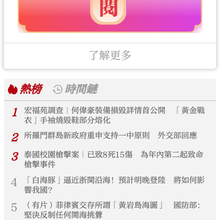
了解更多
熱榜
時間鏈
1
宏福苑調查｜何偉豪裝備損毀詳情首公開 「黃金戰
衣」手袖燒毀鞋部分熔化
2
所羅門群島新政府重申支持一中原則 外交部回應
3
泰國校園槍擊案｜已致8死15傷 為年內第二起致命
槍擊事件
4
「白海豚」逼近浙閩沿海！預計明晚登陸 將如何影
響我國？
5
（有片）菲律賓交存所謂「黃岩島海圖」 國防部：
堅決反制任何鬧海挑釁