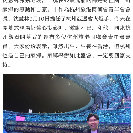
沈慧林激動地說，「現在心裏滿滿的都是對祖國、對
家鄉的感動和自豪。」作為杭州旅港同鄉會青年會會
長，沈慧林9月10日擔任了杭州亞運會火炬手，今天在
開幕式現場仍舊心潮澎湃，激動不已。和他一同來杭
州觀看開幕式的還有多位杭州旅港同鄉會青年會會
員。大家紛紛表示，雖然出生、生長在香港，但杭州
也是自己的家鄉。家鄉舉辦如此盛會，一定要回家支
持。