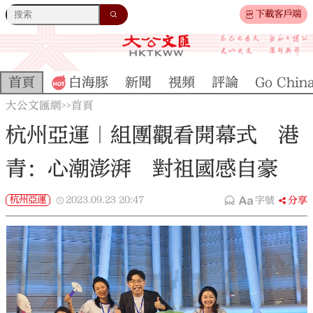
下載客戶端
首頁
白海豚
新聞
視頻
評論
Go Chin
大公文匯網
首頁
>>
杭州亞運｜組團觀看開幕式 港
青：心潮澎湃 對祖國感自豪
杭州亞運
2023.09.23
20:47
字號
分享