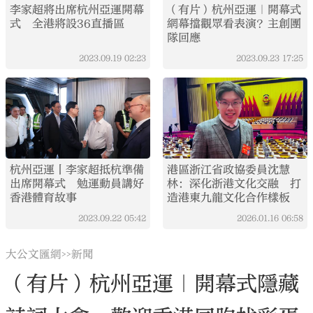
李家超將出席杭州亞運開幕
（有片）杭州亞運｜開幕式
式 全港將設36直播區
網幕擋觀眾看表演？主創團
隊回應
2023.09.19
02:23
2023.09.23
17:25
杭州亞運丨李家超抵杭準備
港區浙江省政協委員沈慧
出席開幕式 勉運動員講好
林：深化浙港文化交融 打
香港體育故事
造港東九龍文化合作樣板
2023.09.22
05:42
2026.01.16
06:58
大公文匯網
新聞
>>
（有片）杭州亞運｜開幕式隱藏