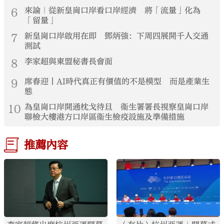
6
來論｜從新皇崗口岸看口岸經濟 將「流量」化為
「留量」
7
新皇崗口岸啟用在即 鄧炳強：下周四展開千人交通
測試
8
李家超與東盟秘書長會面
9
席春迎丨AI時代真正有價值的不是模型 而是產業生
態
10
為皇崗口岸開通枕戈待旦 衞生署署長視察皇崗口岸
聯檢大樓港方口岸區衞生檢疫設施及準備措施
推薦內容