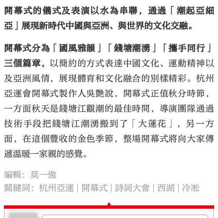
開幕式的儀式及表演以水為串聯，通過「潮起亞細
亞」展現新時代中國與亞洲、與世界的文化交融。
開幕式分為「國風雅韻」「錢塘潮湧」「攜手同行」
三個篇章，
以簡約的方式表達中國文化、運動精神以
及亞洲風情，展現體育和文化融合的別樣精彩。杭州
亞運會開幕式製作人吳艷說，開幕式正值秋分時節，
一方面秋天是錢塘江觀潮的最佳時間，導演團隊通過
技術手段把錢塘江潮湧搬到了「大蓮花」，另一方
面，在這個豐收的金色季節，整場開幕式將向大家傳
遞溫暖一家親的感覺。
編輯：莫一傲
關鍵詞：
杭州亞運
開幕式
詩詞大會
西湖
冷凇