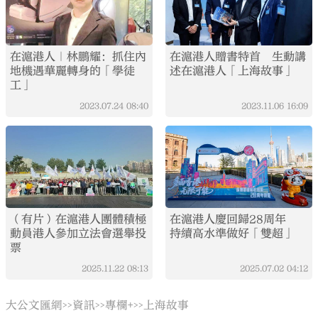
在滬港人｜林鵬耀：抓住內
在滬港人贈書特首 生動講
地機遇華麗轉身的「學徒
述在滬港人「上海故事」
工」
2023.07.24
08:40
2023.11.06
16:09
（有片）在滬港人團體積極
在滬港人慶回歸28周年
動員港人參加立法會選舉投
持續高水準做好「雙超」
票
2025.11.22
08:13
2025.07.02
04:12
大公文匯網
資訊
專欄+
上海故事
>>
>>
>>