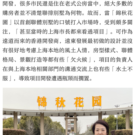
開發，很多市民還是住在老式公房當中，絕大多數的
購房者並不清楚聯排別墅為何物。故而，當「錦秋花
園」以首創聯體別墅的口號打入市場時，受到頗多關
注，「甚至當時的上海市長都來看過項目」。可作為
遠道而來的香港開發商，遠東發展最初做的設計並沒
有很好地考慮上海本地的風土人情，房型樣式、聯體
格局、景觀打造等都有些「欠火候」，項目的負責人
在與上海本地相關部門的溝通交流上也有些「水土不
服」，導致項目開發遭遇瓶頸而擱置。