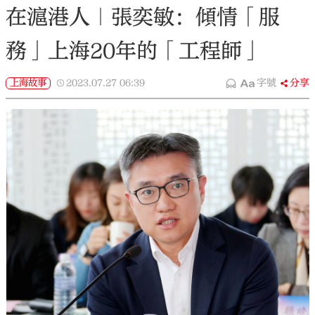
在滬港人｜張奕敏：傾情「服
務」上海20年的「工程師」
上海故事
2023.07.27
06:39
字號
分享