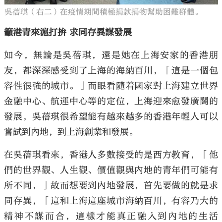
吳蓓琪（右二）在疫情期間積極捐款捐物幫助困難群體。
籲港青來滬打拚 求同存異謀發展
如今，無論是吳蓓琪，還是她在上海安家的香港朋
友，都深深感受到了上海的海納百川，「這是一個包
容性很強的城市。」而眼看隨着國家對上海建立世界
金融中心、航運中心等的定位，上海迎來愈發廣闊的
發展，吳蓓琪很希望能有越來越多的香港年輕人可以
嘗試到內地，到上海創業和發展。
在吳蓓琪看來，香港人多數接受的是西方教育，「他
們的世界觀、人生觀、價值觀與內地的青年們可能有
所不同，」故而想要到內地發展，首先要做的就是求
同存異，「這和上海這座城市海納百川，有容乃大的
精神不謀而合，這樣才能真正融入到內地的生活