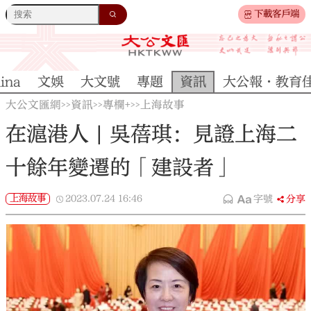
下載客戶端
ina
文娛
大文號
專題
資訊
大公報·教育
大公文匯網
資訊
專欄+
上海故事
>>
>>
>>
在滬港人 | 吳蓓琪：見證上海二
十餘年變遷的「建設者」
上海故事
2023.07.24
16:46
字號
分享