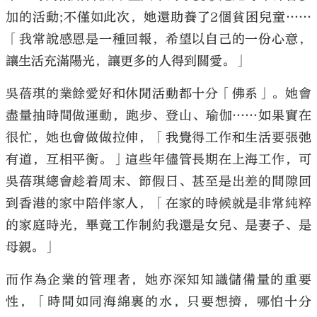
加的活動;不僅如此次，她還助養了2個貧困兒童……
「我常說感恩是一種回報，希望以自己的一份心意，
讓生活充滿陽光，讓更多的人得到關愛。」
吳蓓琪的業餘愛好和休閒活動都十分「佛系」。她會
盡量抽時間做運動，跑步、登山、瑜伽……如果實在
很忙，她也會做做拉伸，「我覺得工作和生活要張弛
有道，互相平衡。」這些年儘管長期在上海工作，可
吳蓓琪總會趁着周末、節假日、甚至是出差的間隙回
到香港的家中陪伴家人，「在家的時候就是非常純粹
的家庭時光，畢竟工作制約我還是女兒、是妻子、是
母親。」
而作為企業的管理者，她亦深知知識儲備量的重要
性，「時間如同海綿裏的水，只要想擠，哪怕十分