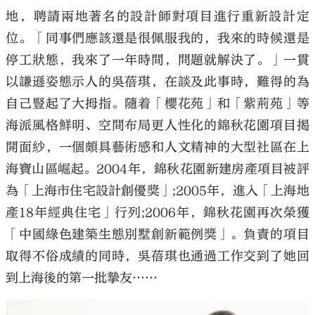
地，聘請兩地著名的設計師對項目進行重新設計定
位。「同事們應該還是很佩服我的，我來的時候還是
停工狀態，我來了一年時間，問題就解決了。」一貫
以謙遜姿態示人的吳蓓琪，在談及此事時，難得的為
自己豎起了大拇指。隨着「櫻花苑」和「紫荊苑」等
海派風格鮮明、空間布局更人性化的錦秋花園項目揭
開面紗，一個頗具藝術感和人文精神的大型社區在上
海寶山區崛起。2004年，錦秋花園新建房產項目被評
為「上海市住宅設計創優獎」;2005年，進入「上海地
產18年經典住宅」行列;2006年，錦秋花園再次榮獲
「中國綠色建築生態別墅創新範例獎」。負責的項目
取得不俗成績的同時，吳蓓琪也通過工作交到了她回
到上海後的第一批摯友……