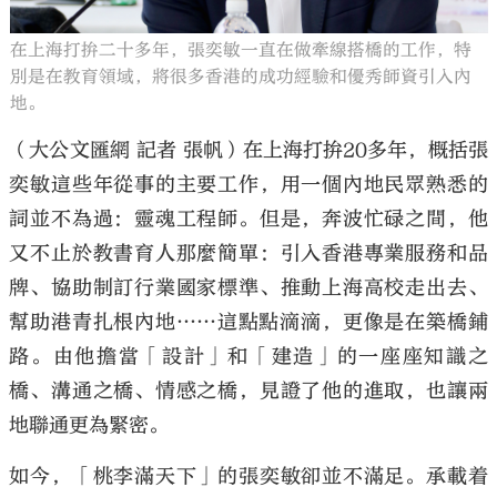
在上海打拚二十多年，張奕敏一直在做牽線搭橋的工作，特
別是在教育領域，將很多香港的成功經驗和優秀師資引入內
地。
（大公文匯網 記者 張帆）在上海打拚20多年，概括張
奕敏這些年從事的主要工作，用一個內地民眾熟悉的
詞並不為過：靈魂工程師。但是，奔波忙碌之間，他
又不止於教書育人那麼簡單：引入香港專業服務和品
牌、協助制訂行業國家標準、推動上海高校走出去、
幫助港青扎根內地……這點點滴滴，更像是在築橋鋪
路。由他擔當「設計」和「建造」的一座座知識之
橋、溝通之橋、情感之橋，見證了他的進取，也讓兩
地聯通更為緊密。
如今，「桃李滿天下」的張奕敏卻並不滿足。承載着