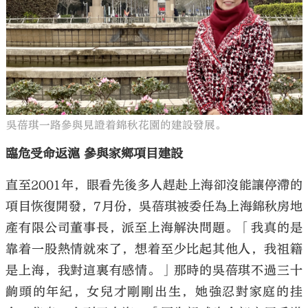
吳蓓琪一路參與見證着錦秋花園的建設發展。
臨危受命返滬 參與家鄉項目建設
直至2001年，眼看先後多人趕赴上海卻沒能讓停滯的
項目恢復開發，7月份，吳蓓琪被委任為上海錦秋房地
產有限公司董事長，派至上海解決問題。「我真的是
靠着一股熱情就來了，想着至少比起其他人，我祖籍
是上海，我對這裏有感情。」那時的吳蓓琪不過三十
齣頭的年紀，女兒才剛剛出生，她強忍對家庭的挂