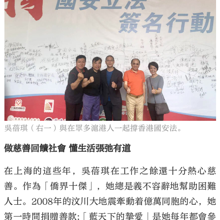
吳蓓琪（右一）與在眾多滬港人一起撐香港國安法。
做慈善回饋社會 懂生活張弛有道
在上海的這些年，吳蓓琪在工作之餘還十分熱心慈
善。作為「僑界十傑」，她總是義不容辭地幫助困難
人士。2008年的汶川大地震牽動着億萬同胞的心，她
第一時間捐贈善款;「藍天下的摯愛」是她每年都會參