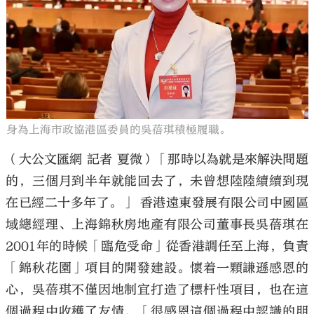
大公文匯
身為上海市政協港區委員的吳蓓琪積極履職。
（大公文匯網 記者 夏微）「那時以為就是來解決問題
的，三個月到半年就能回去了，未曾想陸陸續續到現
在已經二十多年了。」 香港遠東發展有限公司中國區
域總經理、上海錦秋房地產有限公司董事長吳蓓琪在
2001年的時候「臨危受命」從香港調任至上海，負責
「錦秋花園」項目的開發建設。懷着一顆謙遜感恩的
心，吳蓓琪不僅因地制宜打造了標杆性項目，也在這
個過程中收穫了友情，「很感恩這個過程中認識的朋