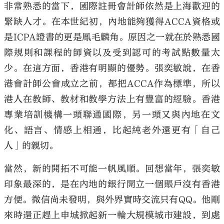
非常熟悉的當下，國際註冊會計師依然是上海歡迎的
緊缺人才。在本世紀初，內地能夠獲得ACCA資格或
是ICPA證書的更是鳳毛麟角。原因之一就在於熟悉國
際規則和課程的師資以及受到認可的考試點數量太
少。在這方面，香港有明顯的優勢。張奕敏說，在香
港會計師公會成立之前，都把ACCA作為標準，所以
港人在教師、教材和教學方法上有豐富的經驗。香港
專業培訓機構一頭聯通國際，另一頭又與內地在文
化、語言、情感上相通，比起純老外還更有「自己
人」的親切。
當然，新的開拓不可能一帆風順。回想當年，張奕敏
印象最深的，是在內地的銀行開立一個賬戶沒有香港
方便。微信尚未發明，與外界實時交流只有QQ。他剛
來時還正趕上申城掀起新一輪大規模城市建設，到處