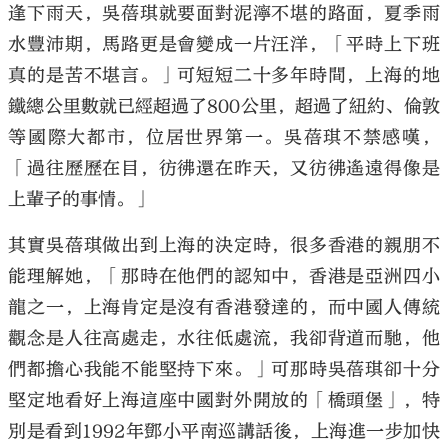
逢下雨天，吳蓓琪就要面對泥濘不堪的路面，夏季雨
水豐沛期，馬路更是會變成一片汪洋，「平時上下班
真的是苦不堪言。」可短短二十多年時間，上海的地
鐵總公里數就已經超過了800公里，超過了紐約、倫敦
等國際大都市，位居世界第一。吳蓓琪不禁感嘆，
「過往歷歷在目，彷彿還在昨天，又彷彿遙遠得像是
上輩子的事情。」
其實吳蓓琪做出到上海的決定時，很多香港的親朋不
能理解她，「那時在他們的認知中，香港是亞洲四小
龍之一，上海肯定是沒有香港發達的，而中國人傳統
觀念是人往高處走，水往低處流，我卻背道而馳，他
們都擔心我能不能堅持下來。」可那時吳蓓琪卻十分
堅定地看好上海這座中國對外開放的「橋頭堡」，特
別是看到1992年鄧小平南巡講話後，上海進一步加快