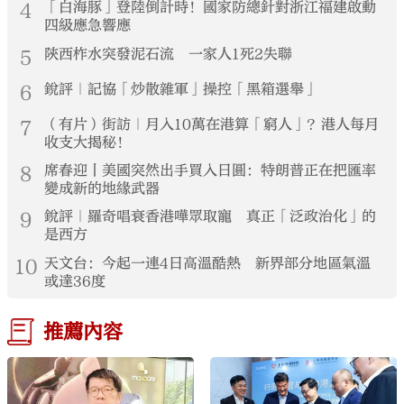
4
「白海豚」登陸倒計時！國家防總針對浙江福建啟動
四級應急響應
5
陝西柞水突發泥石流 一家人1死2失聯
6
銳評｜記協「炒散雜軍」操控「黑箱選舉」
7
（有片）街訪｜月入10萬在港算「窮人」？港人每月
收支大揭秘！
8
席春迎丨美國突然出手買入日圓：特朗普正在把匯率
變成新的地緣武器
9
銳評｜羅奇唱衰香港嘩眾取寵 真正「泛政治化」的
是西方
10
天文台：今起一連4日高溫酷熱 新界部分地區氣溫
或達36度
推薦內容