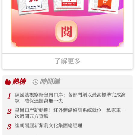
了解更多
熱榜
時間鏈
1
陳國基視察新皇崗口岸：各部門須以最高標準完成演
練 確保通關萬無一失
2
皇崗口岸新動態！紅外體溫偵測系統就位 私家車一
次過關五方查驗
3
崔朝陽履新紫荊文化集團總經理