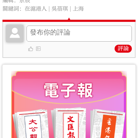
編輯：京辰
關鍵詞：
在滬港人
吳蓓琪
上海
評論