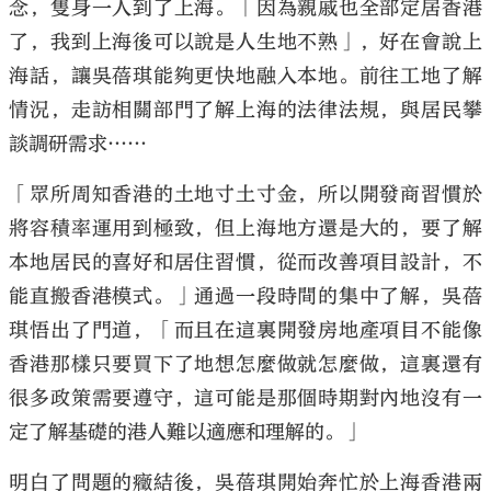
念，隻身一人到了上海。「因為親戚也全部定居香港
了，我到上海後可以說是人生地不熟」，好在會說上
海話，讓吳蓓琪能夠更快地融入本地。前往工地了解
情況，走訪相關部門了解上海的法律法規，與居民攀
談調研需求……
「眾所周知香港的土地寸土寸金，所以開發商習慣於
將容積率運用到極致，但上海地方還是大的，要了解
本地居民的喜好和居住習慣，從而改善項目設計，不
能直搬香港模式。」通過一段時間的集中了解，吳蓓
琪悟出了門道，「而且在這裏開發房地產項目不能像
香港那樣只要買下了地想怎麼做就怎麼做，這裏還有
很多政策需要遵守，這可能是那個時期對內地沒有一
定了解基礎的港人難以適應和理解的。」
明白了問題的癥結後，吳蓓琪開始奔忙於上海香港兩