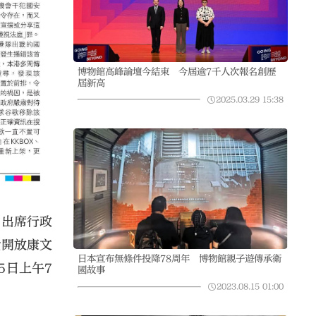
博物館高峰論壇今結束 今屆逾7千人次報名創歷
屆新高
2025.03.29
15:38
日出席行政
費開放康文
日本宣布無條件投降78周年 博物館親子遊傳承衛
5日上午7
國故事
2023.08.15
01:00