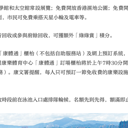
科學館和太空館常設展覽；免費開放香港濕地公園；免費
面，市民可免費乘搭天星小輪及電車等。
行回收或參與廚餘回收，可獲額外「綠綠賞」積分。
區「康體通」櫃枱（不包括自助服務站）及網上預訂系統
門康樂體育中心「康體通」訂場櫃枱將於上午7時30分
服務）。康文署提醒，每人只可預訂一節免收費的康樂設
放時段前在泳池入口處排隊輪候，名額先到先得，額滿即