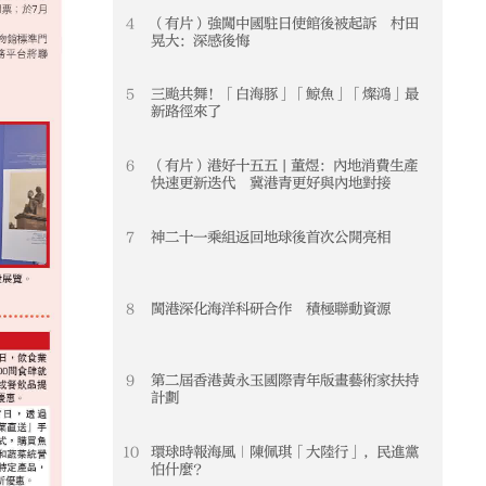
4
（有片）強闖中國駐日使館後被起訴 村田
4
晃大：深感後悔
5
三颱共舞！「白海豚」「鯨魚」「燦鴻」最
5
新路徑來了
6
（有片）港好十五五 | 董煜：內地消費生產
6
快速更新迭代 冀港青更好與內地對接
7
神二十一乘組返回地球後首次公開亮相
7
8
閩港深化海洋科研合作 積極聯動資源
8
9
第二屆香港黃永玉國際青年版畫藝術家扶持
9
計劃
10
環球時報海風｜陳佩琪「大陸行」，民進黨
10
怕什麼？