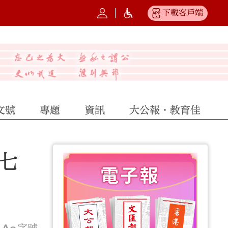
下載客戶端
文號
專題
資訊
大公報·教育佳
肆七