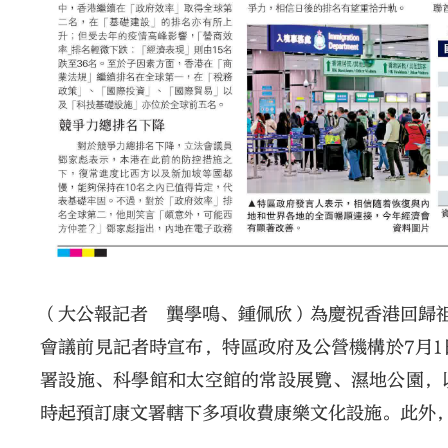
（大公報記者 龔學鳴﹑鍾佩欣）為慶祝香港回歸祖
會議前見記者時宣布，特區政府及公營機構於7月
署設施、科學館和太空館的常設展覽、濕地公園，以
時起預訂康文署轄下多項收費康樂文化設施。此外，