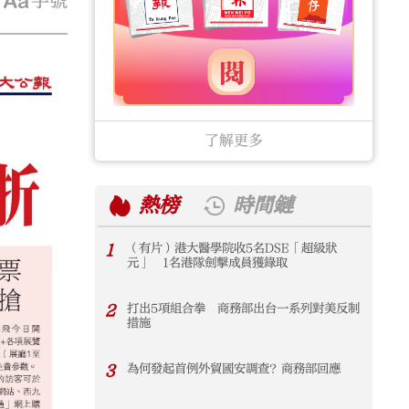
字號
了解更多
熱榜
時間鏈
1
（有片）港大醫學院收5名DSE「超級狀
1
元」 1名港隊劍擊成員獲錄取
2
打出5項組合拳 商務部出台一系列對美反制
2
措施
3
為何發起首例外貿國安調查？商務部回應
3