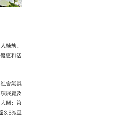
有人騎劫、
些優惠和活
，社會氣氛
多項展覽及
萬大關；第
3.5%至