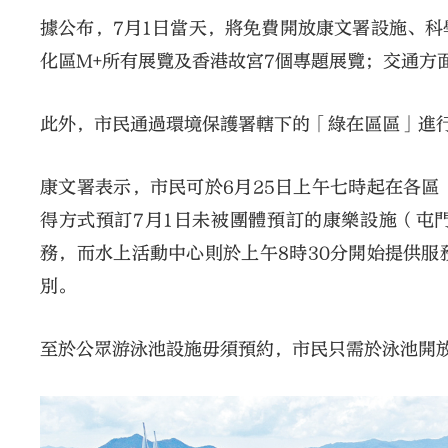
據公布，7月1日當天，將免費開放康文署設施、
化區M+所有展覽及香港故宮7個專題展覽；交通方
此外，市民通過環境保護署轄下的「綠在區區」進
康文署表示，市民可於6月25日上午七時起在各
得方式預訂7月1日未被團體預訂的康樂設施（屯
務，而水上活動中心則於上午8時30分開始提供
別。
至於公眾游泳池設施毋須預約，市民只需於泳池開