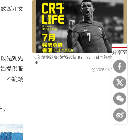
開放西九文
分享至
C朗博物館登陸香港倒計時 7月7日同賀葡萄牙球
，以先到先
王
開始提供服
2025.06.09
10:44
施，不論類
止。