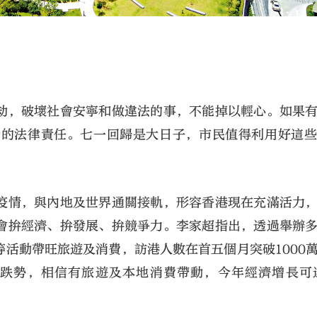
劫，破壞社會安寧和做違法的事，不能掉以輕心。如果
士的法律責任。七一回歸是大日子，市民值得利用好這
疫情，與內地及世界通關接軌，形容香港現在充滿活力
會拚經濟、拚發展、拚競爭力。李家超指出，透過舉辦
活動帶旺旅遊及消費，訪港人數在首五個月突破1000
度跌勢，相信有旅遊及本地消費帶動，今年經濟增長可達