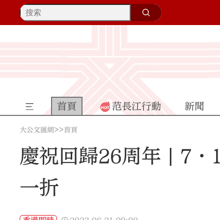
首頁
范長江行動
新聞
>>
大公文匯網
首頁
慶祝回歸26周年 | 
一折