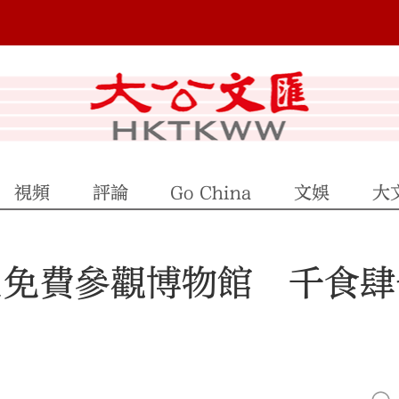
視頻
評論
Go China
文娛
大
7·1免費參觀博物館 千食