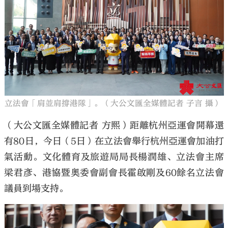
立法會「肩並肩撐港隊」。（大公文匯全媒體記者 子言 攝）
（大公文匯全媒體記者 方熙）距離杭州亞運會開幕還
有80日，今日（5日）在立法會舉行杭州亞運會加油打
氣活動。文化體育及旅遊局局長楊潤雄、立法會主席
梁君彥、港協暨奧委會副會長霍啟剛及60餘名立法會
議員到場支持。