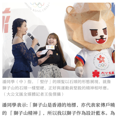
潘同學（中）指，「堅仔」的頭髮以石頭的形態展現，就像
獅子山的石頭一樣堅硬，正好與運動員堅毅的精神相呼應。
（大公文匯全媒體記者王俊傑攝）
潘同學表示:「獅子山是香港的地標，亦代表家傳戶曉
的 『獅子山精神』，所以我以獅子作為設計藍本。為