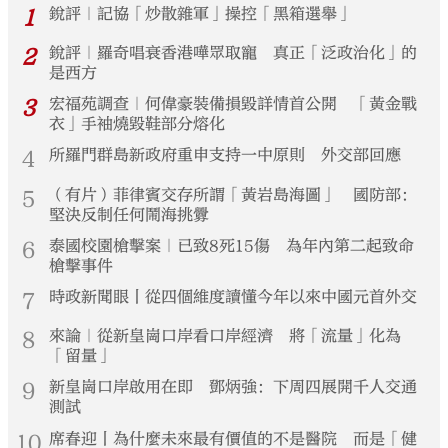
1
銳評｜記協「炒散雜軍」操控「黑箱選舉」
2
銳評｜羅奇唱衰香港嘩眾取寵 真正「泛政治化」的
是西方
3
宏福苑調查｜何偉豪裝備損毀詳情首公開 「黃金戰
衣」手袖燒毀鞋部分熔化
4
所羅門群島新政府重申支持一中原則 外交部回應
5
（有片）菲律賓交存所謂「黃岩島海圖」 國防部：
堅決反制任何鬧海挑釁
6
泰國校園槍擊案｜已致8死15傷 為年內第二起致命
槍擊事件
7
時政新聞眼丨從四個維度讀懂今年以來中國元首外交
8
來論｜從新皇崗口岸看口岸經濟 將「流量」化為
「留量」
9
新皇崗口岸啟用在即 鄧炳強：下周四展開千人交通
測試
10
席春迎丨為什麼未來最有價值的不是醫院 而是「健