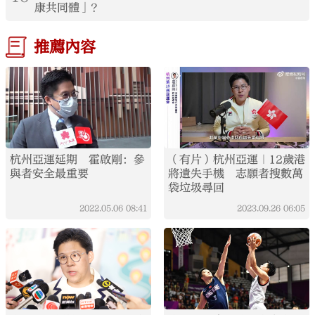
康共同體」？
推薦內容
杭州亞運延期 霍啟剛：參
（有片）杭州亞運｜12歲港
與者安全最重要
將遺失手機 志願者搜數萬
袋垃圾尋回
2022.05.06
08:41
2023.09.26
06:05