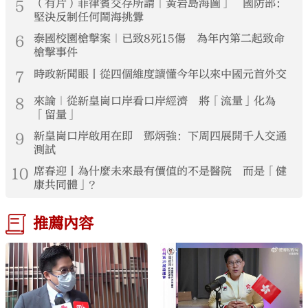
5
（有片）菲律賓交存所謂「黃岩島海圖」 國防部：
堅決反制任何鬧海挑釁
6
泰國校園槍擊案｜已致8死15傷 為年內第二起致命
槍擊事件
7
時政新聞眼丨從四個維度讀懂今年以來中國元首外交
8
來論｜從新皇崗口岸看口岸經濟 將「流量」化為
「留量」
9
新皇崗口岸啟用在即 鄧炳強：下周四展開千人交通
測試
10
席春迎丨為什麼未來最有價值的不是醫院 而是「健
康共同體」？
推薦內容