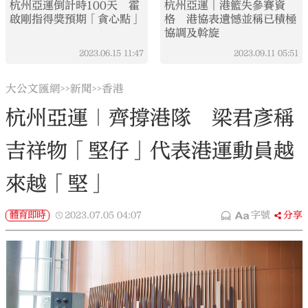
杭州亞運倒計時100天 霍
杭州亞運︱港籃失參賽資
啟剛指得獎預期「貪心點」
格 港協表遺憾並稱已積極
協調及斡旋
2023.06.15
11:47
2023.09.11
05:51
大公文匯網
新聞
香港
>>
>>
杭州亞運｜齊撐港隊 梁君彥稱
吉祥物「堅仔」代表港運動員越
來越「堅」
體育即時
2023.07.05
04:07
字號
分享