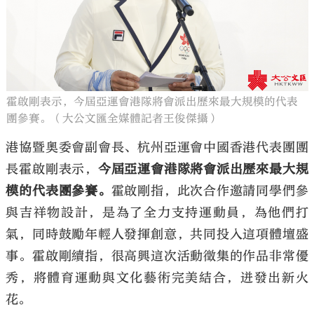
霍啟剛表示，今屆亞運會港隊將會派出歷來最大規模的代表
團參賽。（大公文匯全媒體記者王俊傑攝）
港協暨奧委會副會長、杭州亞運會中國香港代表團團
長霍啟剛表示，
今屆亞運會港隊將會派出歷來最大規
模的代表團參賽。
霍啟剛指，此次合作邀請同學們參
與吉祥物設計，是為了全力支持運動員，為他們打
氣，同時鼓勵年輕人發揮創意，共同投入這項體壇盛
事。霍啟剛續指，很高興這次活動徵集的作品非常優
秀，將體育運動與文化藝術完美結合，迸發出新火
花。