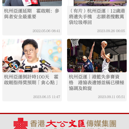
杭州亞運延期 霍啟剛：參
（有片）杭州亞運｜12歲港
與者安全最重要
將遺失手機 志願者搜數萬
袋垃圾尋回
2022.05.06
08:41
2023.09.26
06:05
杭州亞運倒計時100天 霍
杭州亞運︱港籃失參賽資
啟剛指得獎預期「貪心點」
格 港協表遺憾並稱已積極
協調及斡旋
2023.06.15
11:47
2023.09.11
05:51