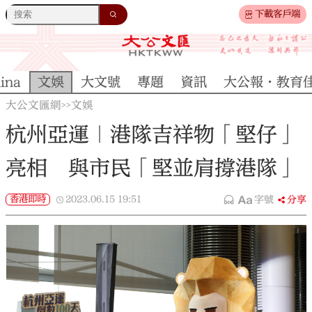
下載客戶端
ina
文娛
大文號
專題
資訊
大公報·教育
大公文匯網
文娛
>>
杭州亞運｜港隊吉祥物「堅仔」
亮相 與市民「堅並肩撐港隊」
香港即時
2023.06.15
19:51
字號
分享