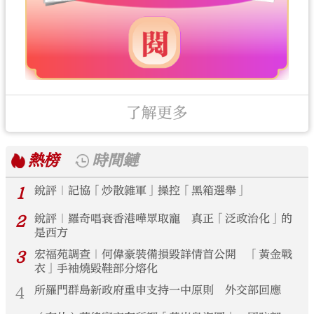
了解更多
熱榜
時間鏈
1
銳評｜記協「炒散雜軍」操控「黑箱選舉」
2
銳評｜羅奇唱衰香港嘩眾取寵 真正「泛政治化」的
是西方
3
宏福苑調查｜何偉豪裝備損毀詳情首公開 「黃金戰
衣」手袖燒毀鞋部分熔化
4
所羅門群島新政府重申支持一中原則 外交部回應