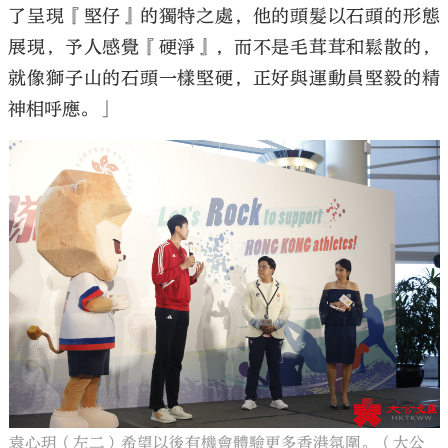
了呈現『堅仔』的獨特之處，他的頭髮以石頭的形態
展現，予人感覺『硬淨』，而不是毛茸茸和鬆散的，
就像獅子山的石頭一樣堅硬，正好與運動員堅毅的精
神相呼應。」
袁心玥（左二）希望以後有機會體驗更多香港氛圍。（大公