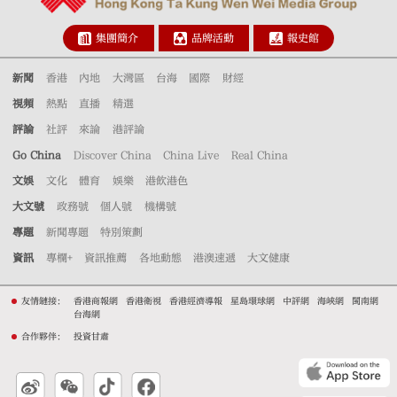
集團簡介
品牌活動
報史館
新聞
香港
內地
大灣區
台海
國際
財經
視頻
熱點
直播
精選
評論
社評
來論
港評論
Go China
Discover China
China Live
Real China
文娛
文化
體育
娛樂
港飲港色
大文號
政務號
個人號
機構號
專題
新聞專題
特別策劃
資訊
專欄+
資訊推薦
各地動態
港澳速遞
大文健康
友情鏈接：
香港商報網
香港衛視
香港經濟導報
星島環球網
中評網
海峽網
閩南網
台海網
合作夥伴：
投資甘肅