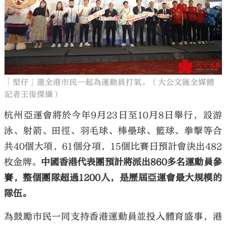
「堅仔」邀全港市民一起為運動員打氣。（大公文匯全媒體
記者王俊傑攝）
杭州亞運會將於今年9月23日至10月8日舉行，設游
泳、射箭、田徑、羽毛球、棒壘球、籃球、拳擊等合
共40個大項，61個分項，15個比賽日預計會決出482
枚金牌。
中國香港代表團預計將派出860多名運動員參
賽，整個團隊超過1200人，是歷屆亞運會最大規模的
隊伍。
為鼓勵市民一同支持香港運動員並投入體育盛事，港