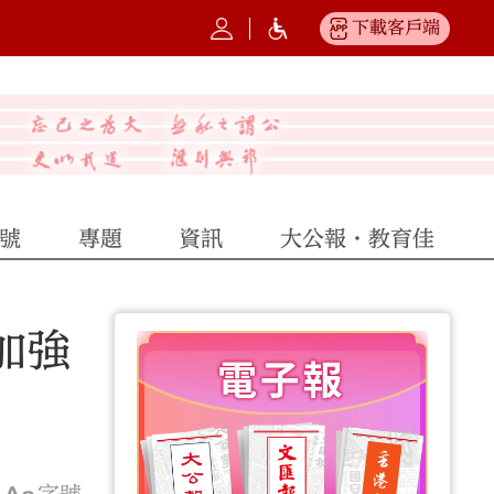
下載客戶端
號
專題
資訊
大公報·教育佳
加強