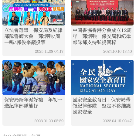
立法會選舉｜保安局及紀律
中國書協香港分會成立12周
部隊誓師大會 鄧炳強/周
年 鄧炳強：保安局和紀律
一鳴/郭俊峯籲投票
部隊都支持弘揚國粹
2025.11.08
04:17
2024.10.16
13:40
保安局新年派好禮 年初一
國家安全教育日 | 保安局帶
送紀律部隊熊仔
領紀律部隊 堅定不移維護
國家安全
2023.01.20
05:59
2022.04.15
02:47