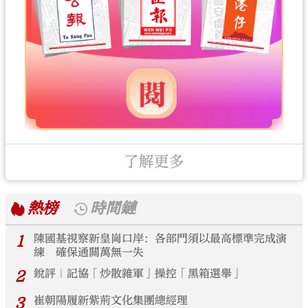
了解更多
熱榜
時間鏈
1
陳國基視察新皇崗口岸：各部門須以最高標準完成演
練 確保通關萬無一失
2
銳評｜記協「炒散雜軍」操控「黑箱選舉」
3
崔朝陽履新紫荊文化集團總經理