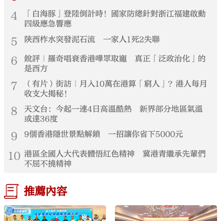
4
「白海豚」登陸倒計時！國家防總針對浙江福建啟動
四級應急響應
5
陝西柞水突發泥石流 一家人1死2失聯
6
銳評｜羅奇唱衰香港嘩眾取寵 真正「泛政治化」的
是西方
7
（有片）街訪｜月入10萬在港算「窮人」？港人每月
收支大揭秘！
8
天文台：今起一連4日高溫酷熱 新界部分地區氣溫
或達36度
9
9個香港隱世景點解鎖 一招讓你省下5000元
10
港區全國人大代表體悟紅色精神 冀港青繼承先輩們
不屈不撓精神
推薦內容