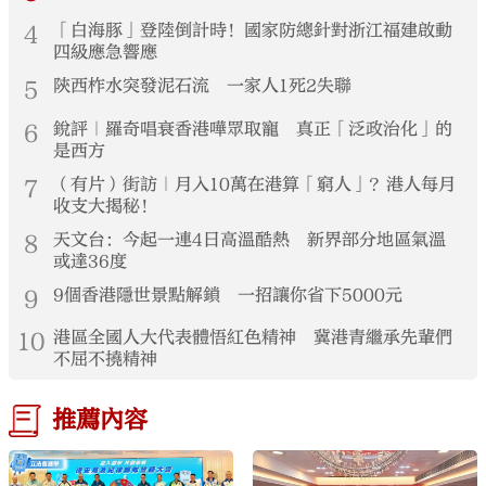
4
「白海豚」登陸倒計時！國家防總針對浙江福建啟動
四級應急響應
5
陝西柞水突發泥石流 一家人1死2失聯
6
銳評｜羅奇唱衰香港嘩眾取寵 真正「泛政治化」的
是西方
7
（有片）街訪｜月入10萬在港算「窮人」？港人每月
收支大揭秘！
8
天文台：今起一連4日高溫酷熱 新界部分地區氣溫
或達36度
9
9個香港隱世景點解鎖 一招讓你省下5000元
10
港區全國人大代表體悟紅色精神 冀港青繼承先輩們
不屈不撓精神
推薦內容