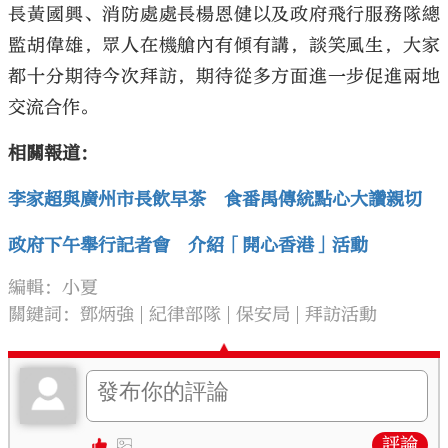
長黃國興、消防處處長楊恩健以及政府飛行服務隊總
監胡偉雄，眾人在機艙內有傾有講，談笑風生，大家
都十分期待今次拜訪，期待從多方面進一步促進兩地
交流合作。
相關報道：
李家超與廣州市長飲早茶 食番禺傳統點心大讚親切
政府下午舉行記者會 介紹「開心香港」活動
編輯：小夏
關鍵詞：
鄧炳強
紀律部隊
保安局
拜訪活動
評論