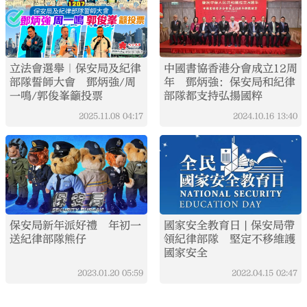
立法會選舉｜保安局及紀律
中國書協香港分會成立12周
部隊誓師大會 鄧炳強/周
年 鄧炳強：保安局和紀律
一鳴/郭俊峯籲投票
部隊都支持弘揚國粹
2025.11.08
04:17
2024.10.16
13:40
保安局新年派好禮 年初一
國家安全教育日 | 保安局帶
送紀律部隊熊仔
領紀律部隊 堅定不移維護
國家安全
2023.01.20
05:59
2022.04.15
02:47