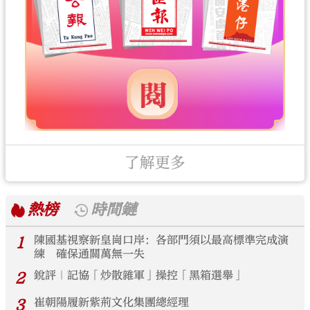
了解更多
熱榜
時間鏈
1
陳國基視察新皇崗口岸：各部門須以最高標準完成演
練 確保通關萬無一失
2
銳評｜記協「炒散雜軍」操控「黑箱選舉」
3
崔朝陽履新紫荊文化集團總經理