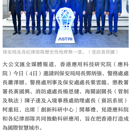
大公文匯
保安局及各紀律部隊歷史性地齊聚一堂。（受訪者供圖）
大公文匯全媒體報道，香港應用科技研究院（應科
院）今日（4日）邀請到保安局局長鄧炳強、警務處處
長蕭澤頤、警務處刑事及保安處處長葉雲龍、懲教署
署長黃國興、消防處處長楊恩健、海關副關長（管制
及執法）陳子達及入境事務處助理處長（資訊系統）
柯重鈺，出席「創新科研中心」開幕禮，見證應科院
和各紀律部隊共同推動科研應用，旨在把香港打造成
為國際智慧城市。