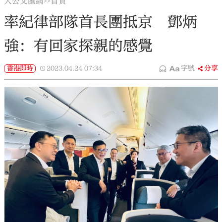
大公文匯網
首頁
>>
率紀律部隊首長團抵京 鄧炳
強：有回家探親的感覺
香港即時
2023.04.24
07:34
字號
分享