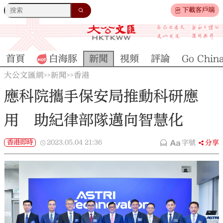
下載客戶端
首頁
白海豚
新聞
視頻
評論
Go Chin
大公文匯網
新聞
香港
>>
>>
應科院攜手保安局推動科研應
用 助紀律部隊邁向智慧化
香港即時
2023.05.04
21:36
字號
分享