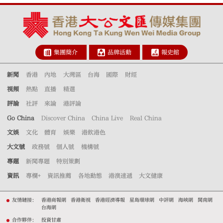
集團簡介
品牌活動
報史館
新聞
香港
內地
大灣區
台海
國際
財經
視頻
熱點
直播
精選
評論
社評
來論
港評論
Go China
Discover China
China Live
Real China
文娛
文化
體育
娛樂
港飲港色
大文號
政務號
個人號
機構號
專題
新聞專題
特別策劃
資訊
專欄+
資訊推薦
各地動態
港澳速遞
大文健康
友情鏈接：
香港商報網
香港衛視
香港經濟導報
星島環球網
中評網
海峽網
閩南網
台海網
合作夥伴：
投資甘肅