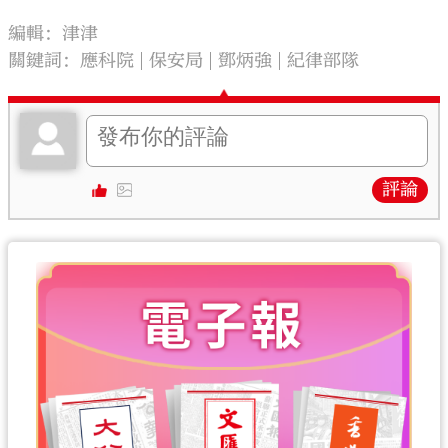
編輯：津津
關鍵詞：
應科院
保安局
鄧炳強
紀律部隊
評論