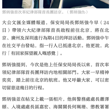
鄧炳強首次率紀律部隊首長團訪京。（鄧炳強fb）
大公文匯全媒體報道，保安局局長鄧炳強今早（24
日）帶領六大紀律部隊首長啟程前往北京，將在北
京、廣州及深圳進行為期4日的拜訪活動。鄧炳強中午
在社交平台發帖，指一行人已抵達北京。他更說，此
行「有回家探望親人嘅感覺」。
鄧炳強提到，今次是他上任保安局局長以來，首次率
領紀律部隊首長團拜訪内地相關部門。大家一早精神
奕奕，踏上前往北京的航班。他又呼籲大家，可以密
切留意這幾日的行程。
鄧炳強並在帖文上載一張相片，他與警務處處長蕭澤
頤、入境處處長區嘉宏、海關關長何珮珊、懲教署署