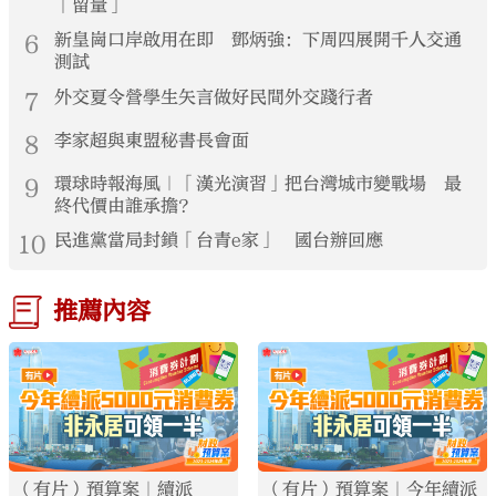
「留量」
6
新皇崗口岸啟用在即 鄧炳強：下周四展開千人交通
測試
7
外交夏令營學生矢言做好民間外交踐行者
8
李家超與東盟秘書長會面
9
環球時報海風｜「漢光演習」把台灣城市變戰場 最
終代價由誰承擔？
10
民進黨當局封鎖「台青e家」 國台辦回應
推薦內容
（有片）預算案｜續派
（有片）預算案｜今年續派