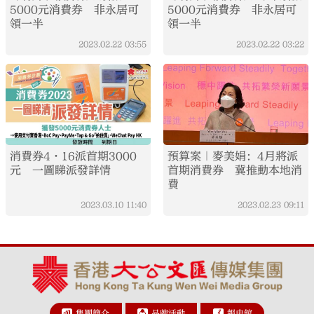
5000元消費券 非永居可
5000元消費券 非永居可
領一半
領一半
2023.02.22
03:55
2023.02.22
03:22
消費券4·16派首期3000
預算案｜麥美娟：4月將派
元 一圖睇派發詳情
首期消費券 冀推動本地消
費
2023.03.10
11:40
2023.02.23
09:11
集團簡介
品牌活動
報史館