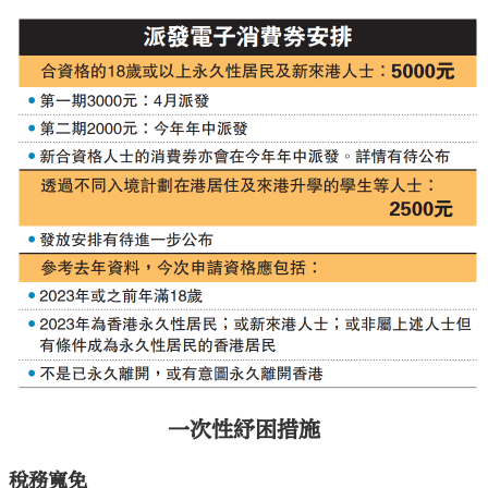
一次性紓困措施
稅務寬免