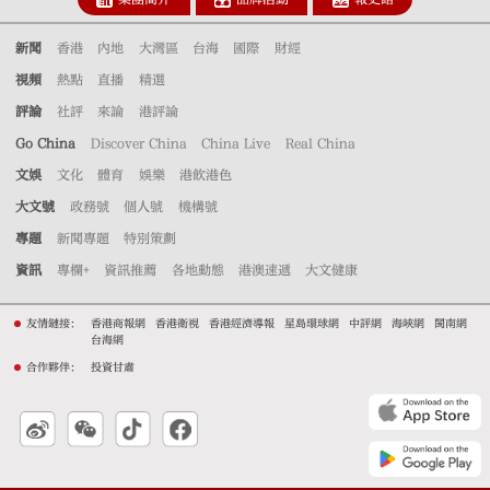
新聞
香港
內地
大灣區
台海
國際
財經
視頻
熱點
直播
精選
評論
社評
來論
港評論
Go China
Discover China
China Live
Real China
文娛
文化
體育
娛樂
港飲港色
大文號
政務號
個人號
機構號
專題
新聞專題
特別策劃
資訊
專欄+
資訊推薦
各地動態
港澳速遞
大文健康
友情鏈接：
香港商報網
香港衛視
香港經濟導報
星島環球網
中評網
海峽網
閩南網
台海網
合作夥伴：
投資甘肅