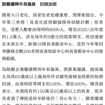
鼓勵續聘年長僱員 扣稅加倍
隨着人口老化，居家安老愈趨重要，預算案提出，今
年第三季將「長者社區照顧服務券試驗計劃」恆常
化，受惠人數會由現時的8000人，增至2025/26年度
的1.2萬人，涉及每年約9億元的經常開支。政府還會
在未來五年，新增16間長者鄰舍中心，並於今年第四
季擴展全數200多間長者地區中心和長者鄰舍中心的服
務範圍。
為鼓勵企業繼續聘用年長僱員，預算案建議，提高僱
主為其65歲或以上僱員所作自願性強積金供款的稅務
扣減，由現時該等開支的100%，增至200%。陳茂波
表示，本港現有約150萬名65歲或以上的長者，很多
長者過了傳統退休年齡後仍「有心有力」，願意繼續