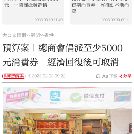
元 一圖睇派發詳情
首期消費券 冀推動本地消
費
2023.03.10
11:40
2023.02.23
09:11
大公文匯網
新聞
香港
>>
>>
預算案｜總商會倡派至少5000
元消費券 經濟回復後可取消
財政預算案
2023.02.02
09:22
字號
分享