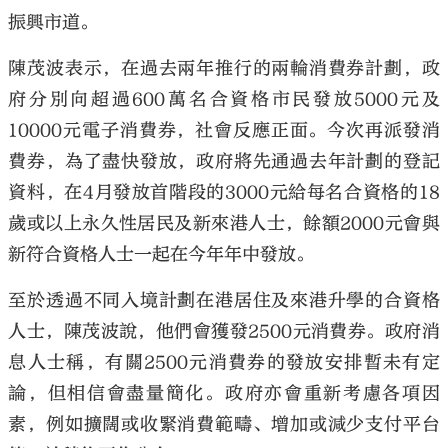
振興市道。
陳茂波表示，在過去兩年推行的兩輪消費券計劃，政
府分別向超過600萬名合資格市民發放5000元及
10000元電子消費券，社會反應正面。今次再派發消
費券，為了盡快發放，政府將先通過去年計劃的登記
資料，在4月發放首階段的3000元給每名合資格的18
歲或以上永久性居民及新來港人士，餘額2000元會與
新符合資格人士一起在今年年中發放。
至於透過不同入境計劃在港居住及來港升學的合資格
人士，陳茂波說，他們會獲發2500元消費券。政府消
息人士稱，有關2500元消費券的發放安排暫未有定
論，但相信會盡量簡化。政府亦會重新考慮各項因
素，例如擴闊或收緊消費範疇、增加或減少支付平台