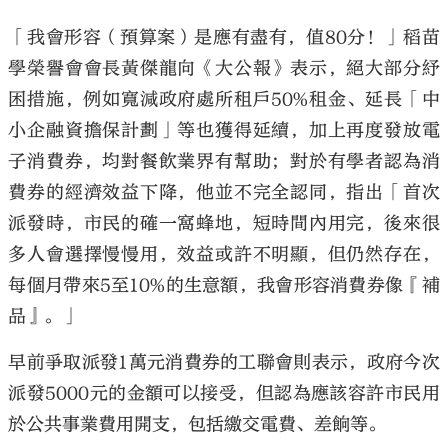
「我會形容（預算案）是應有盡有，值80分！」稻苗
學榮譽會會長黃傑龍向《大公報》表示，絕大部分紓
困措施，例如寬減政府處所租戶50%租金、延長「中
小企融資擔保計劃」等也獲得延續，加上再度發放電
子消費券，均對餐飲業界有幫助；對於有學者認為消
費券的經濟效益下降，他並不完全認同，指出「首次
派發時，市民的確一窩蜂地，短時間內用完，後來很
多人會選擇慢慢用，效益或許不明顯，但仍然存在，
每個月帶來5至10%的生意額，我會形容消費券像『補
品』。」
早前爭取派發1萬元消費券的工聯會則表示，政府今次
派發5000元的金額可以接受，但認為應該容許市民用
於公共事業費用開支，包括繳交電費、差餉等。