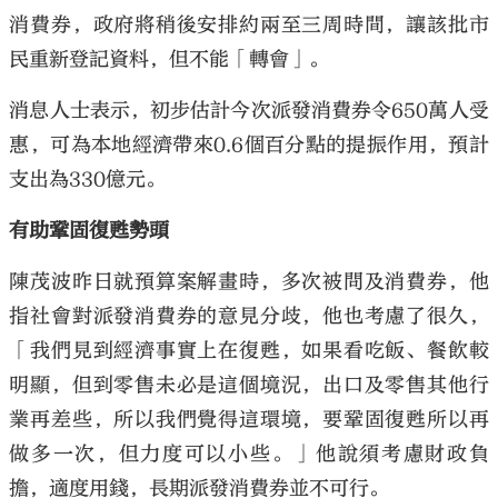
消費券，政府將稍後安排約兩至三周時間，讓該批市
民重新登記資料，但不能「轉會」。
消息人士表示，初步估計今次派發消費券令650萬人受
惠，可為本地經濟帶來0.6個百分點的提振作用，預計
支出為330億元。
有助鞏固復甦勢頭
陳茂波昨日就預算案解畫時，多次被問及消費券，他
指社會對派發消費券的意見分歧，他也考慮了很久，
「我們見到經濟事實上在復甦，如果看吃飯、餐飲較
明顯，但到零售未必是這個境況，出口及零售其他行
業再差些，所以我們覺得這環境，要鞏固復甦所以再
做多一次，但力度可以小些。」他說須考慮財政負
擔，適度用錢，長期派發消費券並不可行。