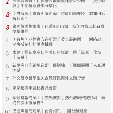
1
宏福苑調查｜何偉豪裝備損毀詳情首公開 「黃金戰
衣」手袖燒毀鞋部分熔化
2
「白海豚」逼近浙閩沿海！預計明晚登陸 將如何影
響我國？
3
泰國校園槍擊案｜已致8死15傷 為年內第二起致命
槍擊事件
4
（有片）菲律賓交存所謂「黃岩島海圖」 國防部：
堅決反制任何鬧海挑釁
5
來論｜從新皇崗口岸看口岸經濟 將「流量」化為
「留量」
6
新皇崗口岸啟用在即 鄧炳強：下周四展開千人交通
測試
7
外交夏令營學生矢言做好民間外交踐行者
8
李家超與東盟秘書長會面
9
環球時報海風｜「漢光演習」把台灣城市變戰場 最
終代價由誰承擔？
10
民進黨當局封鎖「台青e家」 國台辦回應