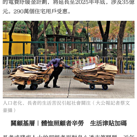
的電費紓緩金計劃，將延長至2025年年底，涉及35億
元。290萬個住宅用戶受惠。
人口老化，長者的生活苦況引起社會關注（大公報記者蔡文
豪攝）
關顧基層｜體恤照顧者辛勞 生活津貼加碼