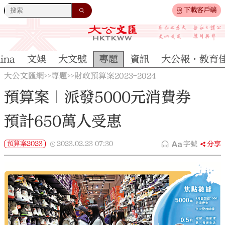
下載客戶端
ina
文娛
大文號
專題
資訊
大公報·教育
大公文匯網
專題
財政預算案2023-2024
>>
>>
預算案｜派發5000元消費券
預計650萬人受惠
預算案2023
2023.02.23
07:30
字號
分享