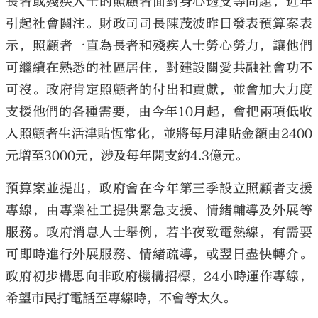
長者或殘疾人士的照顧者面對身心透支等問題，近年
引起社會關注。財政司司長陳茂波昨日發表預算案表
示，照顧者一直為長者和殘疾人士勞心勞力，讓他們
可繼續在熟悉的社區居住，對建設關愛共融社會功不
可沒。政府肯定照顧者的付出和貢獻，並會加大力度
支援他們的各種需要，由今年10月起，會把兩項低收
入照顧者生活津貼恆常化，並將每月津貼金額由2400
元增至3000元，涉及每年開支約4.3億元。
預算案並提出，政府會在今年第三季設立照顧者支援
專線，由專業社工提供緊急支援、情緒輔導及外展等
服務。政府消息人士舉例，若半夜致電熱線，有需要
可即時進行外展服務、情緒疏導，或翌日盡快轉介。
政府初步構思向非政府機構招標，24小時運作專線，
希望市民打電話至專線時，不會等太久。