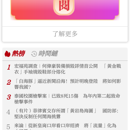
了解更多
熱榜
時間鏈
1
宏福苑調查｜何偉豪裝備損毀詳情首公開 「黃金戰
衣」手袖燒毀鞋部分熔化
2
「白海豚」逼近浙閩沿海！預計明晚登陸 將如何影
響我國？
3
泰國校園槍擊案｜已致8死15傷 為年內第二起致命
槍擊事件
4
（有片）菲律賓交存所謂「黃岩島海圖」 國防部：
堅決反制任何鬧海挑釁
5
來論｜從新皇崗口岸看口岸經濟 將「流量」化為