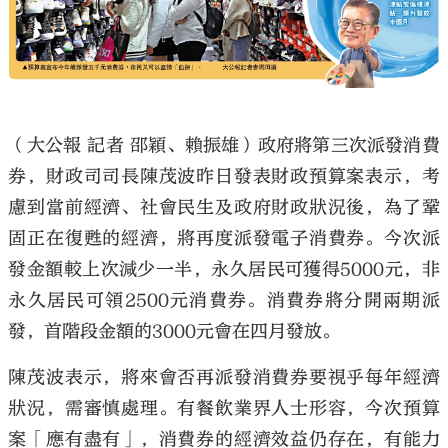
大公文匯
（大公報 記者 邵穎、賴振雄）政府將第三次派發消費
券，財政司司長陳茂波昨日發表財政預算案表示，考
慮到當前經濟、社會民生及政府財政狀況後，為了鞏
固正在復甦的經濟，將再度派發電子消費券。今次派
發金額較上次減少一半，永久居民可獲得5000元，非
永久居民可領2500元消費券。消費券將分開兩期派
發，首階段金額的3000元會在四月發放。
陳茂波表示，將來會否再派發消費券要視乎每年經濟
狀況，需審慎處理。有餐飲業界人士形容，今次預算
案「應有盡有」，消費券的經濟效益仍存在，有能力