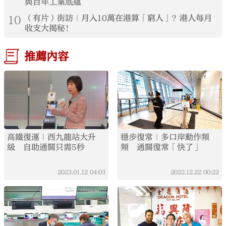
與百年工業底蘊
10
（有片）街訪｜月入10萬在港算「窮人」？港人每月
收支大揭秘！
推薦內容
高鐵復運｜西九龍站大升
穩步復常｜多口岸動作頻
級 自助通關只需5秒
頻 通關復常「快了」
2023.01.12
04:03
2022.12.22
00:22