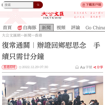
下載客戶端
首頁
白海豚
新聞
視頻
評論
Go Chin
大公文匯網
新聞
香港
>>
>>
復常通關｜辦證回鄉慰思念 手
續只需廿分鐘
香港即時
2022.12.29
07:30
字號
分享