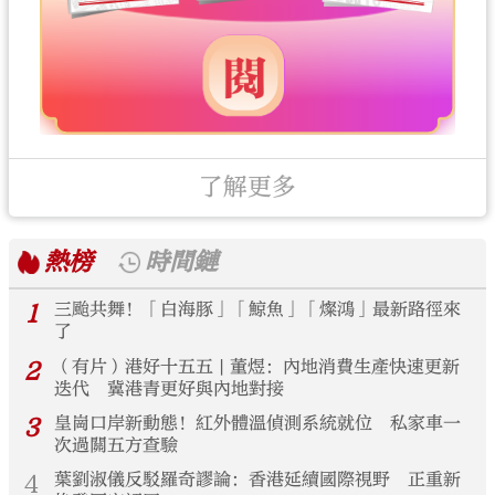
了解更多
熱榜
時間鏈
1
三颱共舞！「白海豚」「鯨魚」「燦鴻」最新路徑來
了
2
（有片）港好十五五 | 董煜：內地消費生產快速更新
迭代 冀港青更好與內地對接
3
皇崗口岸新動態！紅外體溫偵測系統就位 私家車一
次過關五方查驗
4
葉劉淑儀反駁羅奇謬論：香港延續國際視野 正重新