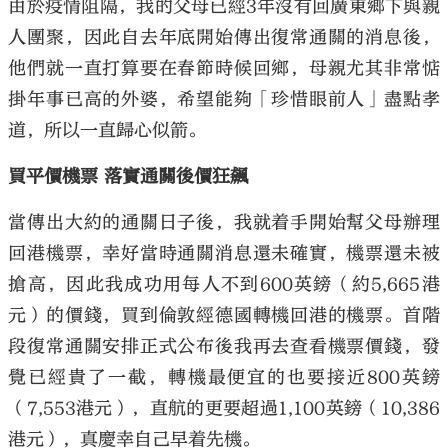
由於疫情阻隔，我的父母已經3年沒有回廣東鄉下與親
人團聚，因此自去年底開始傳出復常通關的消息後，
他們就一直打算要在春節時候回鄉，母親尤其非常惦
掛年事已高的外婆，希望能夠「珍惜眼前人」盡點孝
道，所以一直歸心似箭。
買平價機票 落實通關後價狂飆
當傳出大約的通關日子後，我就着手開始幫父母辦理
回港機票，幸好當時通關消息還未確實，機票還未被
搶高，因此我成功用每人不到600英鎊（約5,665港
元）的價錢，買到倫敦經德國轉機回港的機票。首階
段復常通關安排正式公布後我再去查看機票價錢，發
覺已經貴了一截，轉機最便宜的也要接近800英鎊
（7,553港元），直航的更要超過1,100英鎊（10,386
港元），真慶幸自己早着先機。