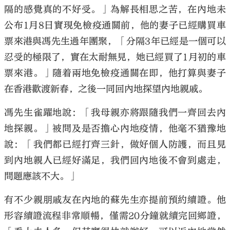
隔的感覺真的不好受。」為解長相思之苦，在內地未
公布1月8日實現免檢疫通關前，他的妻子已經購買車
票來港與馮先生過年團聚，「分隔3年已經是一個可以
忍受的極限了，實在太耐無見，她已經買了1月初的車
票來港。」隨着兩地免檢疫通關在即，他打算與妻子
在香港歡渡新春，之後一同回內地探望內地親戚。
馮先生雀躍地說：「我母親亦將跟隨我們一齊回去內
地探親。」被問及是否擔心內地疫情，他毫不猶豫地
說：「我們都已經打齊三針，做好個人防護，而且見
到內地親人已經好滿足，我們回內地後不會到處走，
問題應該不大。」
有不少親朋戚友在內地的蘇先生亦提前預約續證。他
形容續證流程非常順暢，僅需20分鐘就續完回鄉證，