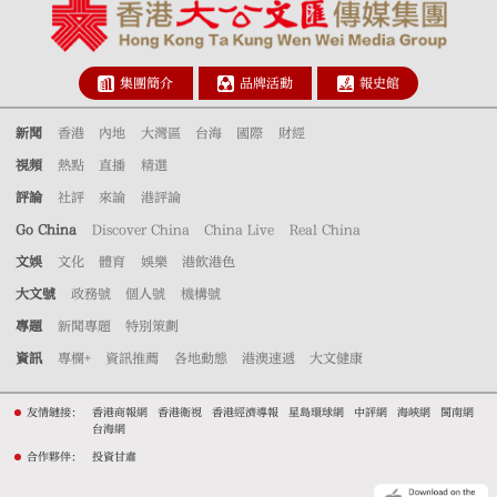
集團簡介
品牌活動
報史館
新聞
香港
內地
大灣區
台海
國際
財經
視頻
熱點
直播
精選
評論
社評
來論
港評論
Go China
Discover China
China Live
Real China
文娛
文化
體育
娛樂
港飲港色
大文號
政務號
個人號
機構號
專題
新聞專題
特別策劃
資訊
專欄+
資訊推薦
各地動態
港澳速遞
大文健康
友情鏈接：
香港商報網
香港衛視
香港經濟導報
星島環球網
中評網
海峽網
閩南網
台海網
合作夥伴：
投資甘肅