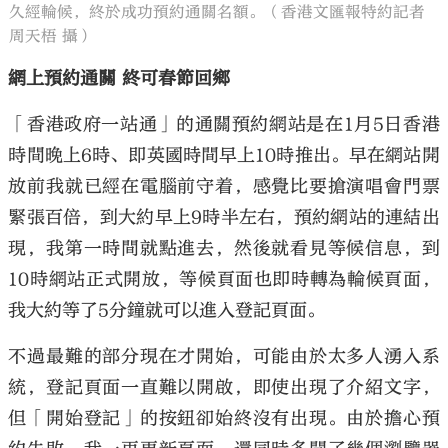
久經輪候，終於成功預約通關名額。（香港文匯報特約記者
周天梧 攝）
網上預約通關 終可春節回鄉
「香港政府一站通」的通關預約網站是在1月5日香港
時間晚上6時、即英國時間早上10時推出。早在網站開
放前我就已經在電腦前守着，感覺比要搶演唱會門票
緊張百倍，到大約早上9時半左右，預約網站的連結出
現，我第一時間就點進去，然後就看見等候信息，到
10時網站正式開放，等候頁面也即時轉為輪候頁面，
我大約等了5分鐘就可以進入登記頁面。
不過最難的部分現在才開始，可能由於太多人湧入系
統，登記頁面一直難以開啟，即使出現了介紹文字，
但「開始登記」的按鈕卻始終沒有出現。由於擔心預