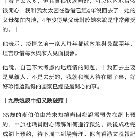
「看上去人多，但其實很快就辦好，可以返內地當然
很開心，我和我太太困在香港已經4年沒回去了，她的
父母都在內地，4年沒得見父母對於她來說是非常難受
的。」
他表示，疫情之前一家人每年都返內地與長輩團年，
坦言珍惜每次與家人見面機會。
他說，自己不太考慮內地疫情的問題，「我回去主要
是見親人，不是去玩的，我就和親人待在屋子裏，好
好珍惜這難得的團聚已經是最開心的事。」
「九秩娘親中招又跌破頭」
65歲的麥伯伯由於未知續辦回鄉證需預先在網上預
約，中旅社職員耐心講解如何進行預約，最後成功完
成網上預約，待下周三到場辦理。他向香港文匯報記