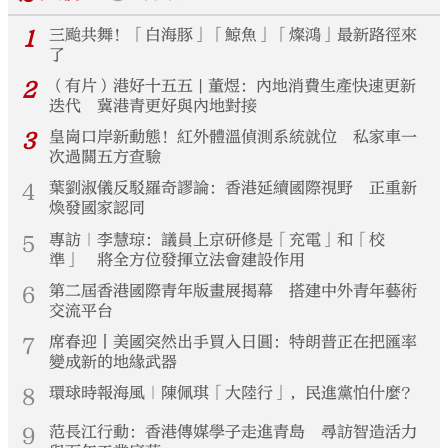
1
三颱共舞！「白海豚」「鯨魚」「燦鴻」最新路徑來
了
2
（有片）港好十五五 | 董煜：內地消費生產快速更新
迭代 冀港青更好與內地對接
3
皇崗口岸新動態！紅外體溫偵測系統就位 私家車一
次過關五方查驗
4
葉劉淑儀反駁羅奇謬論：香港延續國際視野 正重新
煥發國家認同
5
專訪｜李慧琼：議員上京研修是「充電」和「校
準」 將全方位發揮立法會建設作用
6
第二屆香港國際青年版畫展揭幕 搭建中外青年藝術
交流平台
7
席春迎丨美國突然出手買入日圓：特朗普正在把匯率
變成新的地緣武器
8
環球時報海風｜陳佩琪「大陸行」，民進黨怕什麼？
9
范長江行動：香港傳媒學子走進青島 尋訪智造活力