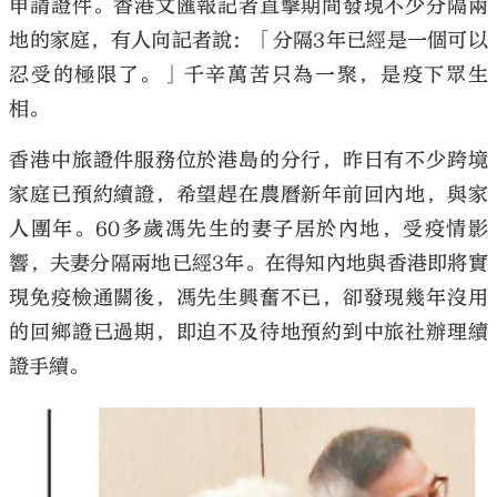
申請證件。香港文匯報記者直擊期間發現不少分隔兩
地的家庭，有人向記者說：「分隔3年已經是一個可以
忍受的極限了。」千辛萬苦只為一聚，是疫下眾生
相。
香港中旅證件服務位於港島的分行，昨日有不少跨境
家庭已預約續證，希望趕在農曆新年前回內地，與家
人團年。60多歲馮先生的妻子居於內地，受疫情影
響，夫妻分隔兩地已經3年。在得知內地與香港即將實
現免疫檢通關後，馮先生興奮不已，卻發現幾年沒用
的回鄉證已過期，即迫不及待地預約到中旅社辦理續
證手續。