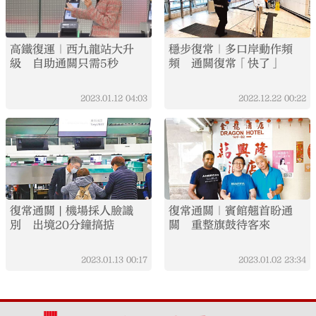
高鐵復運｜西九龍站大升
穩步復常｜多口岸動作頻
級 自助通關只需5秒
頻 通關復常「快了」
2023.01.12
04:03
2022.12.22
00:22
復常通關 | 機場採人臉識
復常通關｜賓館翹首盼通
別 出境20分鐘搞掂
關 重整旗鼓待客來
2023.01.13
00:17
2023.01.02
23:34