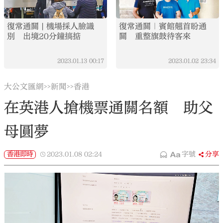
復常通關 | 機場採人臉識
復常通關｜賓館翹首盼通
別 出境20分鐘搞掂
關 重整旗鼓待客來
2023.01.13
00:17
2023.01.02
23:34
大公文匯網
新聞
香港
>>
>>
在英港人搶機票通關名額 助父
母圓夢
香港即時
2023.01.08
02:24
字號
分享