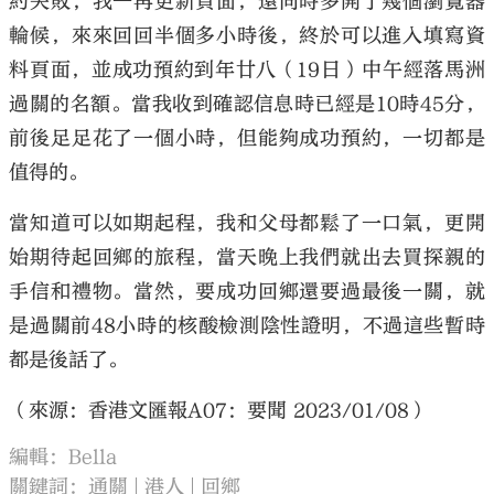
約失敗，我一再更新頁面，還同時多開了幾個瀏覽器
輪候，來來回回半個多小時後，終於可以進入填寫資
料頁面，並成功預約到年廿八（19日）中午經落馬洲
過關的名額。當我收到確認信息時已經是10時45分，
前後足足花了一個小時，但能夠成功預約，一切都是
值得的。
當知道可以如期起程，我和父母都鬆了一口氣，更開
始期待起回鄉的旅程，當天晚上我們就出去買探親的
手信和禮物。當然，要成功回鄉還要過最後一關，就
是過關前48小時的核酸檢測陰性證明，不過這些暫時
都是後話了。
（來源：香港文匯報A07：要聞 2023/01/08）
編輯：Bella
關鍵詞：
通關
港人
回鄉