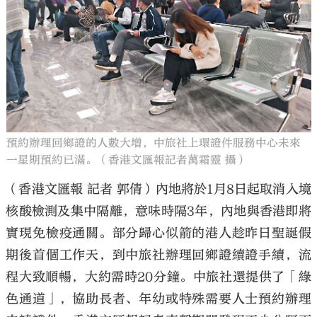
大公文匯
預約辦理回鄉證的人數大增，中旅社上環證件服務中心未來
一星期預約已滿。（香港文匯報記者萬霜靈 攝）
（香港文匯報 記者 郭倩）內地將於1月8日起取消入境
核酸檢測及集中隔離，意味時隔3年，內地與香港即將
實現免檢疫通關。部分歸心似箭的港人趁昨日聖誕假
期後首個工作天，到中旅社辦理回鄉證續證手續，流
程大致順暢，大約需時20分鐘。中旅社還提供了「綠
色通道」，協助長者、年幼或特殊需要人士預約辦理