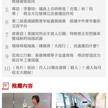
煥發國家認同
5
專訪｜李慧琼：議員上京研修是「充電」和「校
準」 將全方位發揮立法會建設作用
6
第二屆香港國際青年版畫展揭幕 搭建中外青年藝術
交流平台
7
席春迎丨美國突然出手買入日圓：特朗普正在把匯率
變成新的地緣武器
8
環球時報海風｜陳佩琪「大陸行」，民進黨怕什麼？
9
范長江行動：香港傳媒學子走進青島 尋訪智造活力
與百年工業底蘊
10
（有片）街訪｜月入10萬在港算「窮人」？港人每月
收支大揭秘！
推薦內容