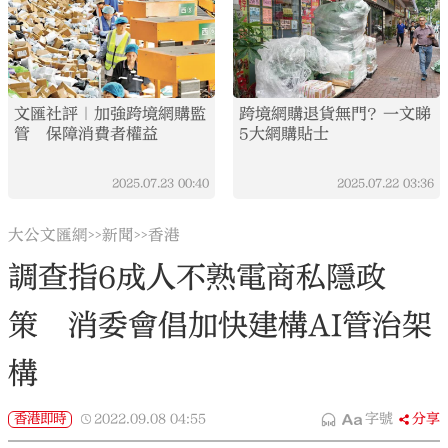
文匯社評｜加強跨境網購監
跨境網購退貨無門？一文睇
管 保障消費者權益
5大網購貼士
2025.07.23
00:40
2025.07.22
03:36
大公文匯網
新聞
香港
>>
>>
調查指6成人不熟電商私隱政
策 消委會倡加快建構AI管治架
構
香港即時
2022.09.08
04:55
字號
分享