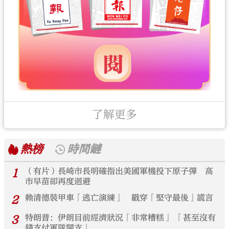
了解更多
熱榜
時間鏈
1
（有片）長崎市長明確指出美國軍機投下原子彈 高
市早苗卻再度迴避
2
賴清德裝甲車「逃亡演練」 戳穿「堅守最後」謊言
3
特朗普：伊朗目前經濟狀況「非常糟糕」 「甚至沒有
錢支付軍隊開支」