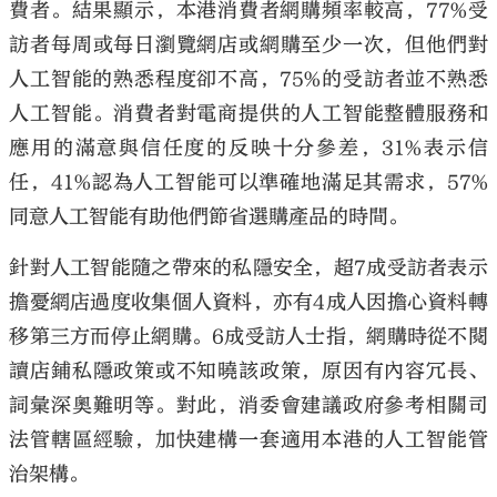
費者。結果顯示，本港消費者網購頻率較高，77%受
訪者每周或每日瀏覽網店或網購至少一次，但他們對
人工智能的熟悉程度卻不高，75%的受訪者並不熟悉
人工智能。消費者對電商提供的人工智能整體服務和
應用的滿意與信任度的反映十分參差，31%表示信
任，41%認為人工智能可以準確地滿足其需求，57%
同意人工智能有助他們節省選購產品的時間。
針對人工智能隨之帶來的私隱安全，超7成受訪者表示
擔憂網店過度收集個人資料，亦有4成人因擔心資料轉
移第三方而停止網購。6成受訪人士指，網購時從不閱
讀店鋪私隱政策或不知曉該政策，原因有內容冗長、
詞彙深奧難明等。對此，消委會建議政府參考相關司
法管轄區經驗，加快建構一套適用本港的人工智能管
治架構。