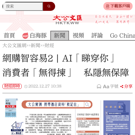
下載客戶端
首頁
白海豚
新聞
視頻
評論
Go Chin
大公文匯網
新聞
財經
>>
>>
網購智容易2 | AI「睇穿你」
消費者「無得揀」 私隱無保障
財經即時
2022.12.27
10:38
字號
分享