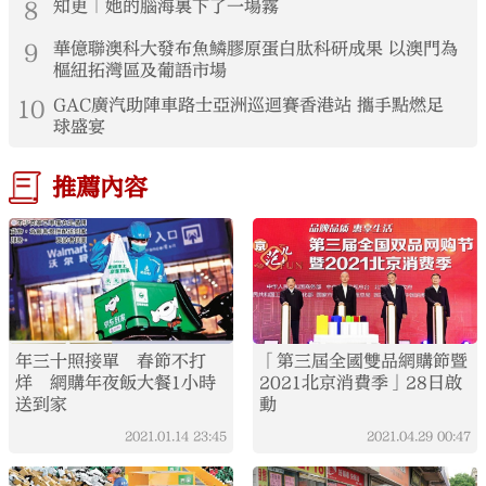
8
知更｜她的腦海裏下了一場霧
9
華億聯澳科大發布魚鱗膠原蛋白肽科研成果 以澳門為
樞紐拓灣區及葡語市場
10
GAC廣汽助陣車路士亞洲巡迴賽香港站 攜手點燃足
球盛宴
推薦內容
年三十照接單 春節不打
「第三屆全國雙品網購節暨
烊 網購年夜飯大餐1小時
2021北京消費季」28日啟
送到家
動
2021.01.14
23:45
2021.04.29
00:47