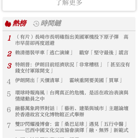
了解更多
熱榜
時間鏈
1
（有片）長崎市長明確指出美國軍機投下原子彈 高
市早苗卻再度迴避
2
賴清德裝甲車「逃亡演練」 戳穿「堅守最後」謊言
3
特朗普：伊朗目前經濟狀況「非常糟糕」 「甚至沒有
錢支付軍隊開支」
4
伊朗開出「天價清單」 霍峽重開要美國「買單」
5
環球時報海風｜台灣真正的危機，是活在政治表演與
情緒動員之中
6
融藝萬象跨界對話｜「藝術、建築與城市」主題論壇
於香港故宮文化博物館正式舉辦
7
雙IP閃耀漫博會：當「桑巴足球」遇見「五行中醫」
——巴西中國文化交流協會演繹「融·無界」新範式