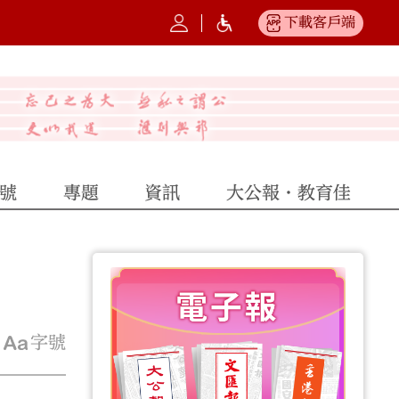
下載客戶端
號
專題
資訊
大公報·教育佳
字號