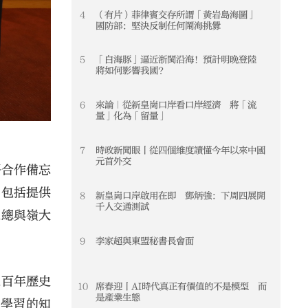
4
（有片）菲律賓交存所謂「黃岩島海圖」
4
國防部：堅決反制任何鬧海挑釁
5
「白海豚」逼近浙閩沿海！預計明晚登陸
5
將如何影響我國？
6
來論｜從新皇崗口岸看口岸經濟 將「流
6
量」化為「留量」
7
時政新聞眼丨從四個維度讀懂今年以來中國
7
元首外交
署合作備忘
，包括提供
8
新皇崗口岸啟用在即 鄧炳強：下周四展開
8
千人交通測試
足總與嶺大
9
李家超與東盟秘書長會面
9
過百年歷史
10
席春迎丨AI時代真正有價值的不是模型 而
10
是產業生態
堂學習的知