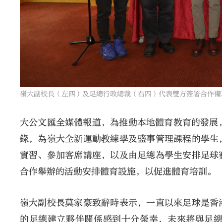
嶺大副校長（左四）及足總行政總裁（右四）代表雙方簽署合作備
大公文匯全媒體報道，為推動本地體育教育的發展
錄，為嶺大全新運動教練學及盛事管理課程的學生
實習、參加客席講座，以及由足總為學生安排足球
合作舉辦的活動安排體育設施，以促進體育培訓。
嶺大副校長莫家豪致辭時表示，一直以來足球是香
的足總建立夥伴關係感到十分榮幸，未來將與足