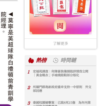
了解更多
熱榜
時間鏈
1
宏福苑調查｜何偉豪裝備損毀詳情首公開
1
「黃金戰衣」手袖燒毀鞋部分熔化
2
所羅門群島新政府重申支持一中原則 外交
2
部回應
3
泰國校園槍擊案｜已致8死15傷 為年內第
3