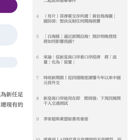
二起致命槍擊事件
4
（有片）菲律賓交存所謂「黃岩島海圖」
4
國防部：堅決反制任何鬧海挑釁
5
「白海豚」逼近浙閩沿海！預計明晚登陸
5
將如何影響我國？
6
來論｜從新皇崗口岸看口岸經濟 將「流
6
量」化為「留量」
7
時政新聞眼丨從四個維度讀懂今年以來中國
7
元首外交
成為新任足
8
新皇崗口岸啟用在即 鄧炳強：下周四展開
8
千人交通測試
足總現有的
9
李家超與東盟秘書長會面
9
10
席春迎丨AI時代真正有價值的不是模型 而
10