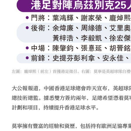
左圖：龐焯熙（前左）首獲港足徵召。右圖：莫寧是英超球隊白禮
大公報報道，中國香港足球總會昨天宣布，英超球
總技術總監。據悉雙方簽約兩年，足總希望憑着莫
計劃和項目，持續提升香港足球水平。
莫寧擁有豐富的經驗和資歷，包括持有歐洲足協專