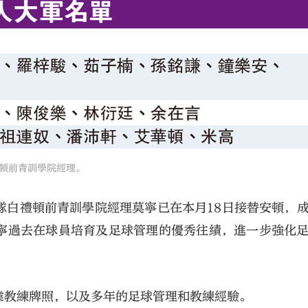
頓前青訓學院經理。
隊白禮頓前青訓學院經理莫寧已在本月18日接替安頓，
寧過去在球員培育及足球管理的優秀往績，進一步強化
業教練牌照，以及多年的足球管理和教練經驗。