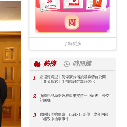
了解更多
熱榜
時間鏈
1
宏福苑調查｜何偉豪裝備損毀詳情首公開
1
「黃金戰衣」手袖燒毀鞋部分熔化
2
所羅門群島新政府重申支持一中原則 外交
2
部回應
3
泰國校園槍擊案｜已致8死15傷 為年內第
3
二起致命槍擊事件