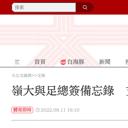
首頁
白海豚
新聞
>>
大公文匯網
文娛
嶺大與足總簽備忘錄 
2022.08.11
16:10
體育即時