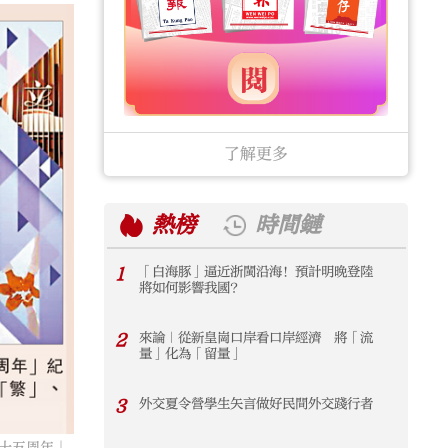
了解更多
熱榜
時間鏈
1
「白海豚」逼近浙閩沿海！預計明晚登陸
1
將如何影響我國？
2
來論｜從新皇崗口岸看口岸經濟 將「流
2
量」化為「留量」
3
外交夏令營學生矢言做好民間外交踐行者
3
十五周年」