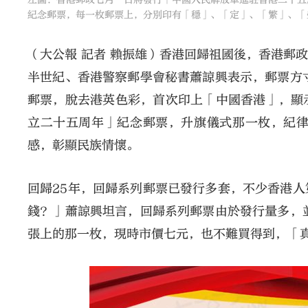
紀念郵票，每一枚郵票上，分別印有「穩」、「定」、「繁」、「
（大公報 記者 賴振雄）香港回歸祖國後，香港郵
半世紀、香港警察郵學會秘書蕭諒興表示，郵票方
郵票，脫去港英色彩，首次印上「中國香港」，顯
立二十五周年」紀念郵票，升旗儀式那一枚，紀
感，彰顯民族情懷。
回歸25年，回歸系列郵票已發行多套，不少香港
錢？」蕭諒興坦言，回歸系列郵票由於發行量多，
張上的那一枚，現時市價七元，也不難買得到，「