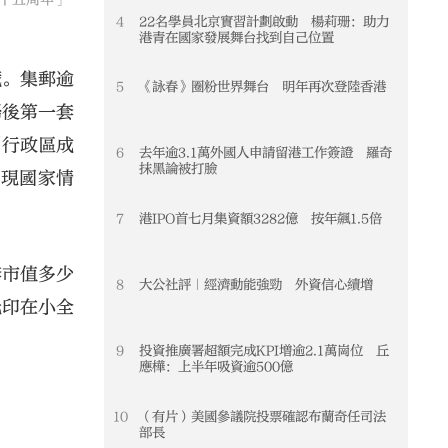
4
22名學員北京實習計劃啟動 楊莉珊：助力
4
港青在國家發展舞台找到自己位置
藏。集郵逾
5
《詠春》圈粉世界舞台 明年再次登陸香港
5
歸後第一套
別行政區成
6
去年逾3.1萬外國人申請留港工作簽證 羅奇
6
抹黑論被打臉
體現國家情
7
港IPO首七月集資額3282億 按年飆1.5倍
7
套市值多少
8
大公社評｜經濟動能強勁 外資信心續增
8
元印在小全
9
投資推廣署超額完成KPI增逾2.1萬崗位 丘
9
應樺：上半年吸資逾500億
10
（有片）美國參議院投票確認布蘭奇任司法
10
部長