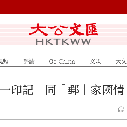
視頻
評論
Go China
文娛
大文
一枚一印記 同「郵」家國情