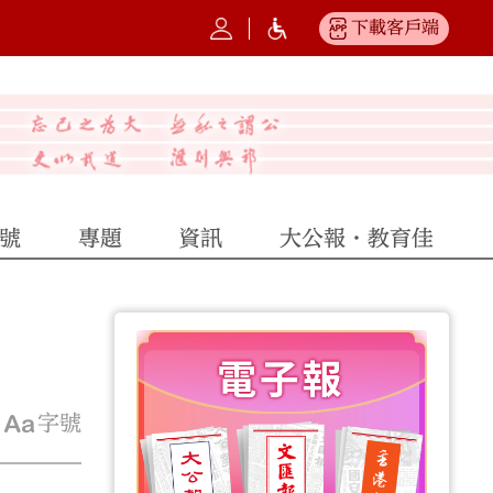
下載客戶端
號
專題
資訊
大公報·教育佳
字號