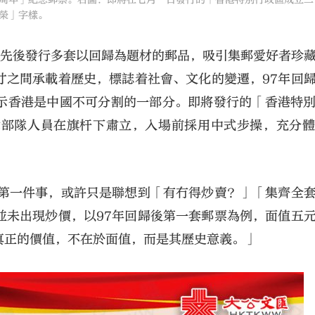
榮」字樣。
政先後發行多套以回歸為題材的郵品，吸引集郵愛好者珍
寸之間承載着歷史，標誌着社會、文化的變遷，97年回
示香港是中國不可分割的一部分。即將發行的「香港特
律部隊人員在旗杆下肅立，入場前採用中式步操，充分
人第一件事，或許只是聯想到「有冇得炒賣？」「集齊全
並未出現炒價，以97年回歸後第一套郵票為例，面值五
真正的價值，不在於面值，而是其歷史意義。」