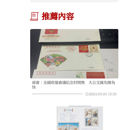
推薦內容
兩會｜全國政協會議紀念封開售 大公文匯先睹為
快
2024.03.03
15:35