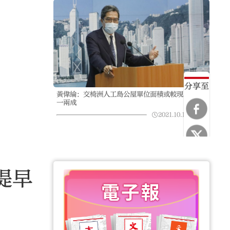
分享至
黃偉綸：交椅洲人工島公屋單位面積或較現時增加
一兩成
2021.10.10
04:52
提早