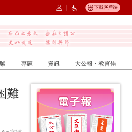
下載客戶端
號
專題
資訊
大公報·教育佳
困難