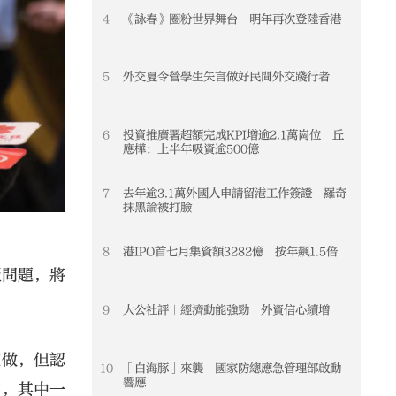
4
《詠春》圈粉世界舞台 明年再次登陸香港
4
5
外交夏令營學生矢言做好民間外交踐行者
5
6
投資推廣署超額完成KPI增逾2.1萬崗位 丘
6
應樺：上半年吸資逾500億
7
去年逾3.1萬外國人申請留港工作簽證 羅奇
7
抹黑論被打臉
8
港IPO首七月集資額3282億 按年飆1.5倍
8
屋問題，將
9
大公社評｜經濟動能強勁 外資信心續增
9
在做，但認
10
「白海豚」來襲 國家防總應急管理部啟動
10
響應
作，其中一