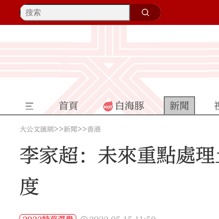
首頁
白海豚
新聞
>>
>>
大公文匯網
新聞
香港
李家超：未來重點處理
度