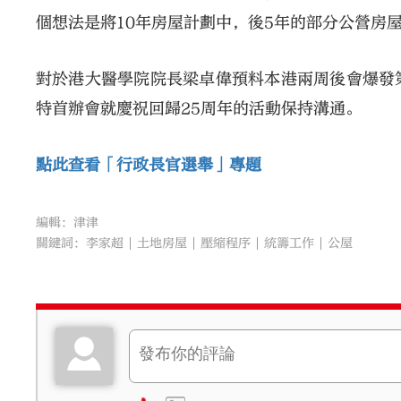
個想法是將10年房屋計劃中，後5年的部分公營房
對於港大醫學院院長梁卓偉預料本港兩周後會爆發
特首辦會就慶祝回歸25周年的活動保持溝通。
點此查看「行政長官選舉」專題
編輯：津津
關鍵詞：
李家超
土地房屋
壓縮程序
統籌工作
公屋