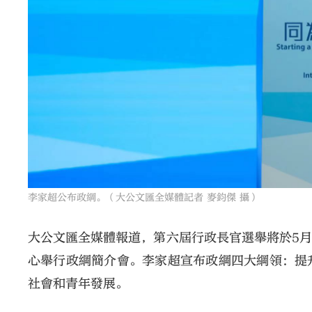
李家超公布政綱。（大公文匯全媒體記者 麥鈞傑 攝）
大公文匯全媒體報道，第六屆行政長官選舉將於5月
心舉行政綱簡介會。李家超宣布政綱四大綱領：提
社會和青年發展。