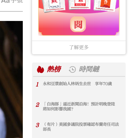
字號
了解更多
熱榜
時間鏈
1
永和豆漿創始人林炳生去世 享年70歲
1
2
「白海豚」逼近浙閩沿海！預計明晚登陸
2
將如何影響我國？
3
（有片）美國參議院投票確認布蘭奇任司法
3
部長