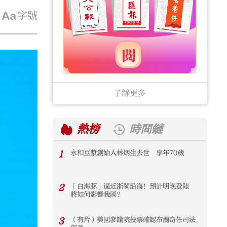
字號
了解更多
熱榜
時間鏈
1
永和豆漿創始人林炳生去世 享年70歲
1
2
「白海豚」逼近浙閩沿海！預計明晚登陸
2
將如何影響我國？
3
（有片）美國參議院投票確認布蘭奇任司法
3