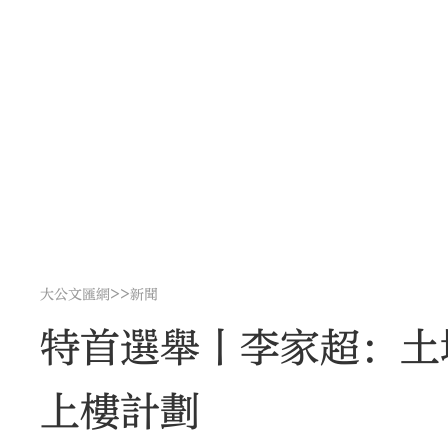
>>
大公文匯網
新聞
特首選舉丨李家超：土
上樓計劃