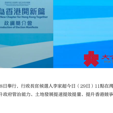
8日舉行，行政長官候選人李家超今日（29日）11點在
升政府管治能力、土地發展提速提效提量、提升香港競