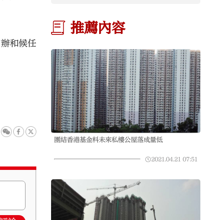
推薦內容
首辦和候任
團結香港基金料未來私樓公屋落成量低
2021.04.21
07:51