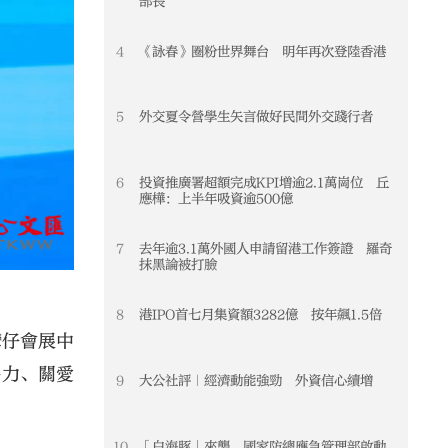
部長
4
《詠春》圈粉世界舞台 明年再次登陸香港
4
5
外交夏令營學生矢言做好民間外交踐行者
5
6
投資推廣署超額完成KPI增逾2.1萬崗位 丘
6
應樺：上半年吸資逾500億
7
去年逾3.1萬外國人申請留港工作簽證 羅奇
7
抹黑論被打臉
8
港IPO首七月集資額3282億 按年飆1.5倍
8
灣仔會展中
爭力、關愛
9
大公社評｜經濟動能強勁 外資信心續增
9
10
「白海豚」來襲 國家防總應急管理部啟動
10