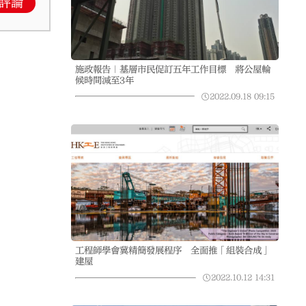
評論
施政報告｜基層市民促訂五年工作目標 將公屋輪
候時間減至3年
2022.09.18
09:15
工程師學會冀精簡發展程序 全面推「組裝合成」
建屋
2022.10.12
14:31