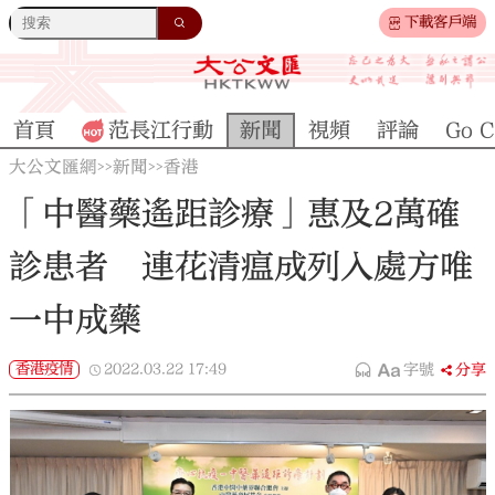
下載客戶端
首頁
范長江行動
新聞
視頻
評論
Go C
大公文匯網
新聞
香港
>>
>>
「中醫藥遙距診療」惠及2萬確
診患者 連花清瘟成列入處方唯
一中成藥
香港疫情
2022.03.22
17:49
字號
分享