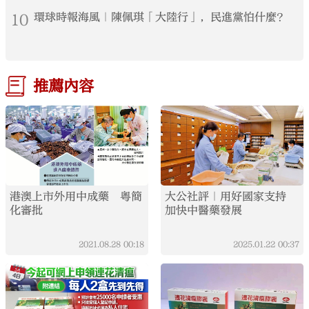
10
環球時報海風｜陳佩琪「大陸行」，民進黨怕什麼？
推薦內容
港澳上市外用中成藥 粵簡
大公社評｜用好國家支持
化審批
加快中醫藥發展
2021.08.28
00:18
2025.01.22
00:37