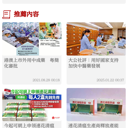
推薦內容
港澳上市外用中成藥 粵簡
大公社評｜用好國家支持
化審批
加快中醫藥發展
2021.08.28
00:18
2025.01.22
00:37
今起可網上申領連花清瘟
連花清瘟生產商釋放產能