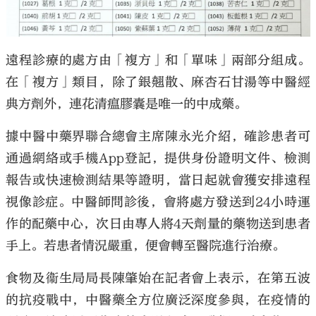
遠程診療的處方由「複方」和「單味」兩部分組成。
在「複方」類目，除了銀翹散、麻杏石甘湯等中醫經
典方劑外，連花清瘟膠囊是唯一的中成藥。
據中醫中藥界聯合總會主席陳永光介紹，確診患者可
通過網絡或手機App登記，提供身份證明文件、檢測
報告或快速檢測結果等證明，當日起就會獲安排遠程
視像診症。中醫師問診後，會將處方發送到24小時運
作的配藥中心，次日由專人將4天劑量的藥物送到患者
手上。若患者情況嚴重，便會轉至醫院進行治療。
食物及衞生局局長陳肇始在記者會上表示，在第五波
的抗疫戰中，中醫藥全方位廣泛深度參與，在疫情的