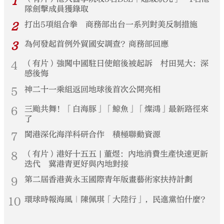
1
隊劍擊成員獲錄取
2
打出5項組合拳 商務部出台一系列對美反制措施
3
為何發起首例外貿國安調查？商務部回應
4
（有片）強闖中國駐日使館後被起訴 村田晃大：深
感後悔
5
神二十一乘組返回地球後首次公開亮相
6
三颱共舞！「白海豚」「鯨魚」「燦鴻」最新路徑來
了
7
閩港深化海洋科研合作 積極聯動資源
8
（有片）港好十五五 | 董煜：內地消費生產快速更新
迭代 冀港青更好與內地對接
9
第二屆香港黃永玉國際青年版畫藝術家扶持計劃
10
環球時報海風｜陳佩琪「大陸行」，民進黨怕什麼？