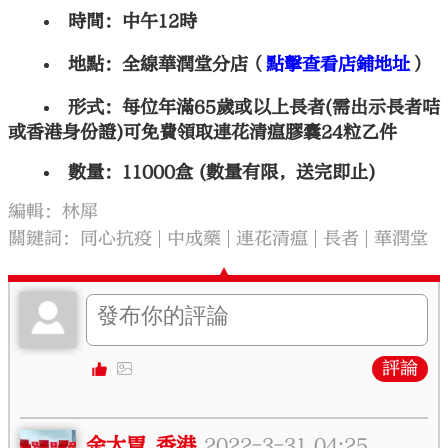
時間：中午12時
地點：全線華潤堂分店（
點擊查看店鋪地址
）
形式：每位年滿65歲或以上長者(需出示長者咭
或香港身份證)可免費領取連花清瘟膠囊24粒乙件
數量：11000盒 (數量有限，送完即止)
編輯：林犀
關鍵詞：
同心抗疫
中成藥
連花清瘟
長者
華潤堂
評論
余大胃_香港
2022-3-31 04:25