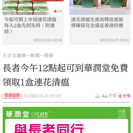
今起可網上申領連花清瘟
連花清瘟生產商釋放產能
每人2盒先到先得（附連
將確保完全滿足香港供應
結）
2022.03.04
02:08
2022.03.07
08:34
大公文匯網
新聞
香港
>>
>>
長者今午12點起可到華潤堂免費
領取1盒連花清瘟
香港疫情
2022.03.31
03:56
字號
分享