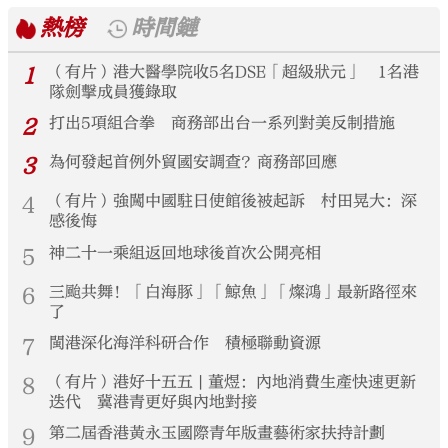
熱榜
時間鏈
1
（有片）港大醫學院收5名DSE「超級狀元」 1名港
隊劍擊成員獲錄取
2
打出5項組合拳 商務部出台一系列對美反制措施
3
為何發起首例外貿國安調查？商務部回應
4
（有片）強闖中國駐日使館後被起訴 村田晃大：深
感後悔
5
神二十一乘組返回地球後首次公開亮相
6
三颱共舞！「白海豚」「鯨魚」「燦鴻」最新路徑來
了
7
閩港深化海洋科研合作 積極聯動資源
8
（有片）港好十五五 | 董煜：內地消費生產快速更新
迭代 冀港青更好與內地對接
9
第二屆香港黃永玉國際青年版畫藝術家扶持計劃