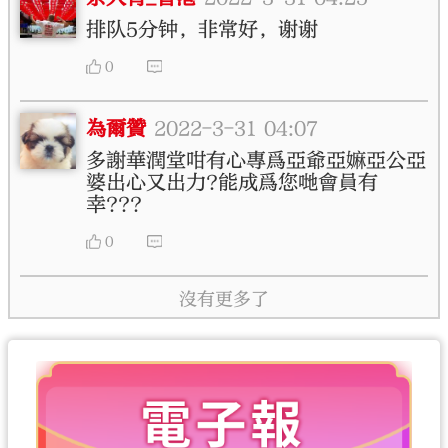
排队5分钟，非常好，谢谢
0
為爾贊
2022-3-31 04:07
多謝華潤堂咁有心專爲亞爺亞嫲亞公亞
婆出心又出力?能成爲您哋會員有
幸???
0
沒有更多了