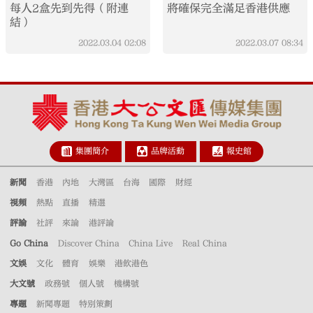
每人2盒先到先得（附連
將確保完全滿足香港供應
結）
2022.03.04
02:08
2022.03.07
08:34
集團簡介
品牌活動
報史館
新聞
香港
內地
大灣區
台海
國際
財經
視頻
熱點
直播
精選
評論
社評
來論
港評論
Go China
Discover China
China Live
Real China
文娛
文化
體育
娛樂
港飲港色
大文號
政務號
個人號
機構號
專題
新聞專題
特別策劃