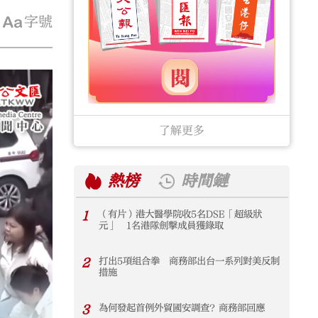
字號
了解更多
熱榜
時間鏈
1
（有片）港大醫學院收5名DSE「超級狀
1
元」 1名港隊劍擊成員獲錄取
2
打出5項組合拳 商務部出台一系列對美反制
2
措施
3
為何發起首例外貿國安調查？商務部回應
3