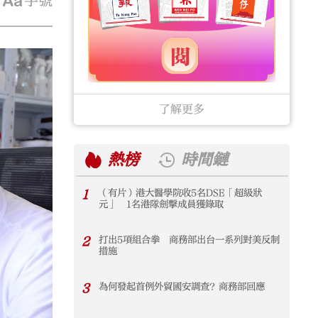
字號
了解更多
熱榜
時間鏈
1
（有片）港大醫學院收5名DSE「超級狀
1
元」 1名港隊劍擊成員獲錄取
2
打出5項組合拳 商務部出台一系列對美反制
2
措施
3
為何發起首例外貿國安調查？商務部回應
3