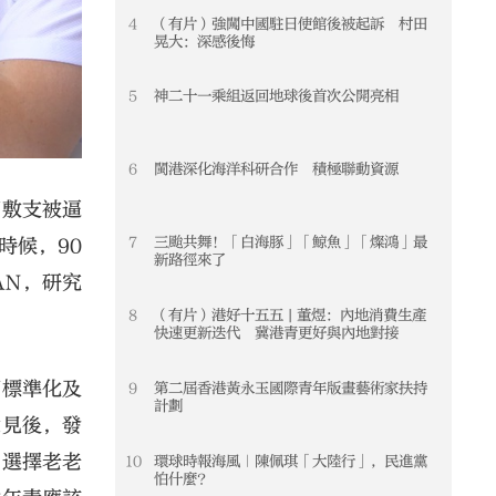
4
（有片）強闖中國駐日使館後被起訴 村田
4
晃大：深感後悔
5
神二十一乘組返回地球後首次公開亮相
5
6
閩港深化海洋科研合作 積極聯動資源
6
不敷支被逼
7
三颱共舞！「白海豚」「鯨魚」「燦鴻」最
7
時候，90
新路徑來了
AN，研究
8
（有片）港好十五五 | 董煜：內地消費生產
8
快速更新迭代 冀港青更好與內地對接
可標準化及
9
第二屆香港黃永玉國際青年版畫藝術家扶持
9
計劃
意見後，發
，選擇老老
10
環球時報海風｜陳佩琪「大陸行」，民進黨
10
怕什麼？