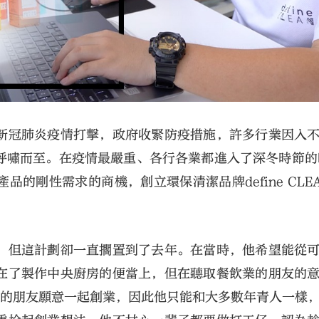
新冠肺炎疫情打擊，政府收緊防疫措施，許多行業因入
呼嘯而至。在疫情最嚴重、各行各業都進入了深冬時節的
品的剛性需求的商機，創立環保清潔品牌define CLE
法，但這計劃卻一直擱置到了去年。在當時，他希望能從
在了製作中央廚房的便當上，但在聽取餐飲業的朋友的
合的朋友願意一起創業，因此他只能和大多數年青人一樣