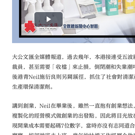
大公文匯全媒體報道，過去幾年，本港接連受五波
裁員，甚至需要「收檔」來止損，倒閉潮和失業潮
後港青Neil施衍良則另闢蹊徑，抓住了社會對清潔產
生產環保清潔劑。
講到創業，Neil在畢業後，雖然一直抱有創業想
複製化的經營模式做創業的出發點，因此將目光放
現開業成本需要起碼7位數字，當時亦沒有志同道