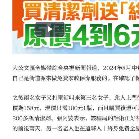
大公文匯全媒體綜合央視新聞報道，2024年8月
自己是街道派來做免費家政保潔服務的。在確認了
之後兩名女子又打電話叫來第三名女子，此人上門
價為158元，現價只需100元1瓶，而且購買後
200多瓶清潔劑。張阿婆表示，該騙局的話術正好
的前後兩天，另一名老人也在這夥人「終身免費全屋