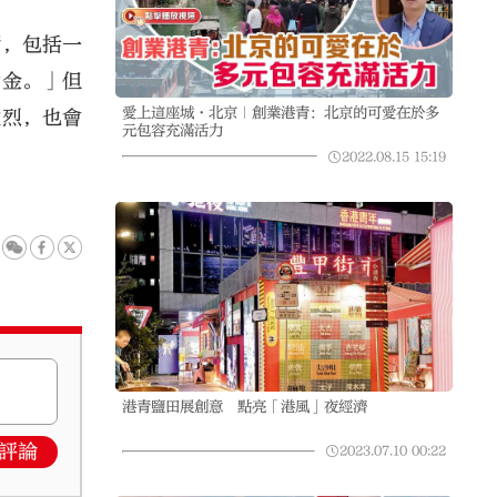
戶，包括一
桶金。」但
愛上這座城·北京｜創業港青：北京的可愛在於多
激烈，也會
元包容充滿活力
2022.08.15
15:19
港青鹽田展創意 點亮「港風」夜經濟
評論
2023.07.10
00:22