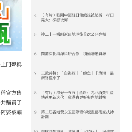
4
（有片）強闖中國駐日使館後被起訴 村田
4
晃大：深感後悔
5
神二十一乘組返回地球後首次公開亮相
5
6
閩港深化海洋科研合作 積極聯動資源
6
子上門聲稱
7
三颱共舞！「白海豚」「鯨魚」「燦鴻」最
7
新路徑來了
聲稱官方售
8
（有片）港好十五五 | 董煜：內地消費生產
8
快速更新迭代 冀港青更好與內地對接
一共購買了
張阿婆被騙
9
第二屆香港黃永玉國際青年版畫藝術家扶持
9
計劃
10
環球時報海風｜陳佩琪「大陸行」，民進黨
10