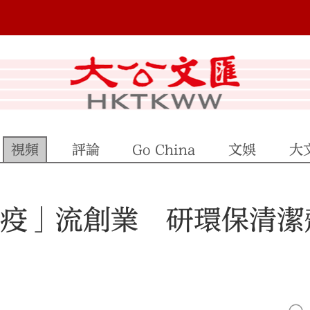
視頻
評論
Go China
文娛
大
青「疫」流創業 研環保清