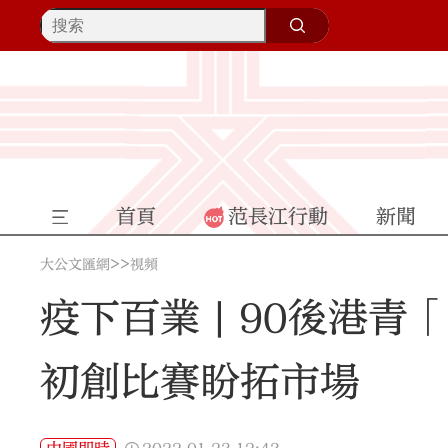
首頁
范長江行動
新聞
>>
大公文匯網
視頻
疫下百業 | 90後港
初創比賽盼拓市場