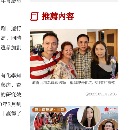
趁年青應該
推薦內容
潔劑，這行
不高，同時
一邊參加創
沒有化學知
港青回港為母親過節 稱母親是他內地創業的榜樣
及藥房，查
始的研究效
2023.05.14
12:05
0年3月到
劃」贏得了