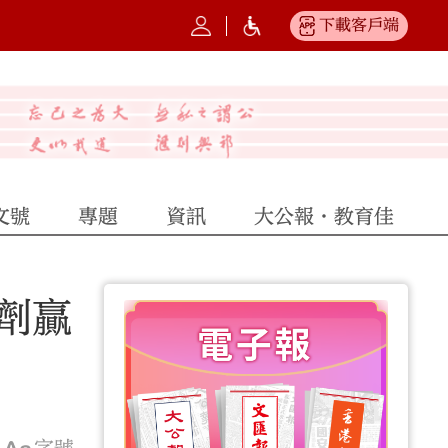
下載客戶端
文號
專題
資訊
大公報·教育佳
潔劑贏