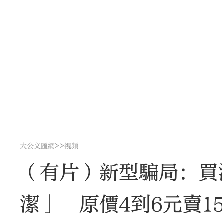
>>
大公文匯網
視頻
（有片）新型騙局：買
潔」 原價4到6元賣15