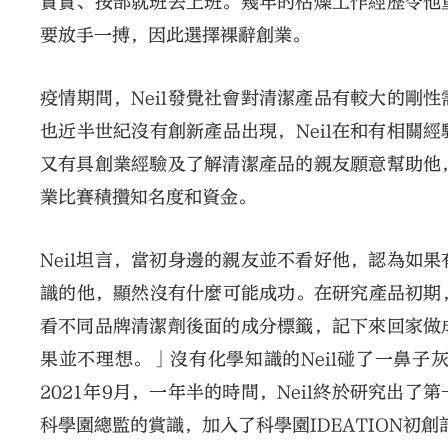
實實、按部就班去上班。幾年的枯燥工作經歷令他
要放手一搏，因此選擇裸辭創業。
疫情期間，Neil發覺社會對清潔產品有較大的剛
也近半世紀沒有創新產品出現，Neil在和有相關
又有具創業經驗及了解清潔產品的親友願意幫助他
業比賽積攢知名度和資金。
Neil坦言，當初身邊的親友並不看好他，認為如
識的他，顯然沒有什麼可能成功。在研究產品初期，
看不同品牌清潔劑後面的成分標籤，記下來回家做
果並不理想。」沒有化學知識的Neil碰了一鼻子
2021年9月，一年半的時間，Neil終於研究出
科學園總監的賞識，加入了科學園IDEATION初