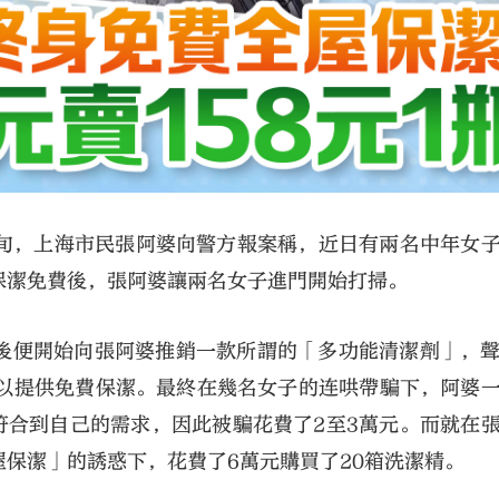
中旬，上海市民張阿婆向警方報案稱，近日有兩名中年女
保潔免費後，張阿婆讓兩名女子進門開始打掃。
後便開始向張阿婆推銷一款所謂的「多功能清潔劑」，
還可以提供免費保潔。最終在幾名女子的连哄帶騙下，阿婆
符合到自己的需求，因此被騙花費了2至3萬元。而就在
保潔」的誘惑下，花費了6萬元購買了20箱洗潔精。