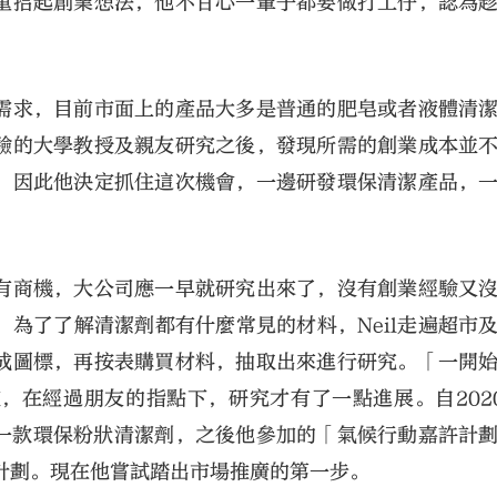
重拾起創業想法，他不甘心一輩子都要做打工仔，認為
性需求，目前市面上的產品大多是普通的肥皂或者液體清
經驗的大學教授及親友研究之後，發現所需的創業成本並
，因此他決定抓住這次機會，一邊研發環保清潔產品，
果有商機，大公司應一早就研究出來了，沒有創業經驗又
為了了解清潔劑都有什麼常見的材料，Neil走遍超市
成圖標，再按表購買材料，抽取出來進行研究。「一開
灰，在經過朋友的指點下，研究才有了一點進展。自202
了第一款環保粉狀清潔劑，之後他參加的「氣候行動嘉許計
創計劃。現在他嘗試踏出市場推廣的第一步。