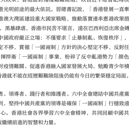
港光明前途的最大依託。習總書記說，「香港發展一直
港澳大灣區建設重大國家戰略，推動落實連串惠港政策
1月，黑暴肆虐，香港市民苦不堪言，遠在巴西利亞出席金
中國政府嚴正立場：不僅要求「止暴制亂、恢復秩序」
定不移，貫徹「一國兩制」方針的決心堅定不移，反對
指揮捍衛「一國兩制」事業，粉碎了反中亂港勢力「顏
對疫情難關、促進香港融入國家發展大局、勉勵青少年
香港就不能在經歷艱難險阻後仍能有今日的繁榮穩定局面
者、領導者、踐行者和維護者。六中全會總結中國共產
到，堅持中國共產黨的領導是確保「一國兩制」行穩致
信心。香港社會各界學習六中全會精神，共同回顧中國
取繼續前進的智慧和力量。