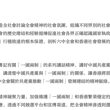
造全社會討論全會精神的社會氛圍，組織不同界別的社
會的歷史總結和經驗提煉促進社會各界正確認識國家執
」行穩致遠的根本保證，剖析六中全會和香港社會發展
書記有關「一國兩制」的系列講話精神，講好中國共產
，講清楚中國共產黨與「一國兩制」的關係，讓香港將
中全會關於共產黨推動「一國兩制」發展總結的精神脈絡
精神凝聚力量，加強維護「一國兩制」和香港繁榮穩定
應，透過不同競選平台和宣傳渠道，把全會精神滲透到