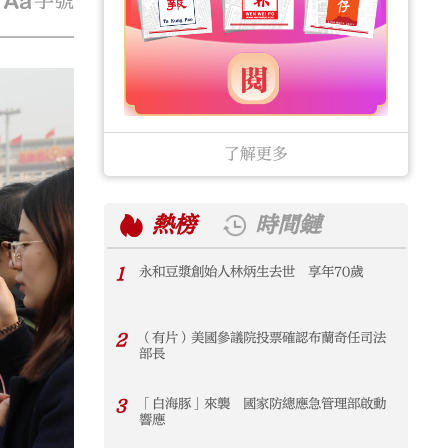
字號
了解更多
熱榜
時間鏈
1
永和豆漿創始人林炳生去世 享年70歲
1
2
（有片）美國參議院投票確認布蘭奇任司法
2
部長
3
「白海豚」來襲 國家防總應急管理部啟動
3
響應