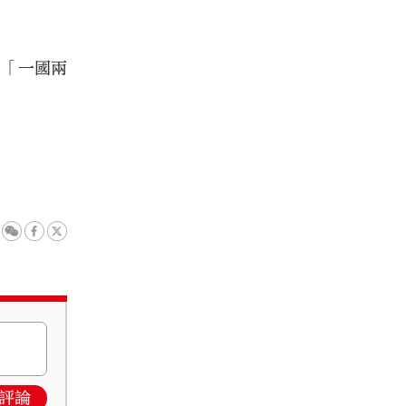
的「一國兩
評論