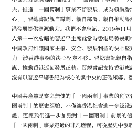
央，推進「一國兩制」事業不斷發展，成為領航香
心。」習總書記親自謀劃、親自部署、親自推動粵
港發展提供源源動力。我們不會忘記，2019年1
人第十一次會晤的習近平主席就當時香港局勢表明
中國政府維護國家主權、安全、發展利益的決心堅
力干涉香港事務的決心堅定不移。習總書記親自
謀，推動香港返回發展正軌。習總書記支持香港應
沒有以習近平總書記為核心的黨中央的正確領導，
中國共產黨是當之無愧的「一國兩制」事業的創立
國兩制」的歷史經驗，不僅讓香港社會進一步認識
證，更讓我們進一步加強對「一國兩制」前景的
「一國兩制」事業走過的非凡歷程，可從歷史中汲