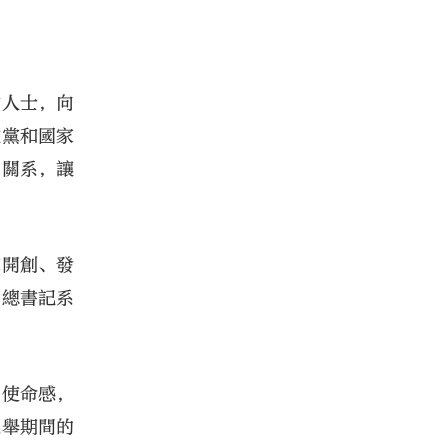
會人士，向
政黨和國家
的關系，讓
黨開創、發
習總書記系
。
的使命感，
選舉期間的