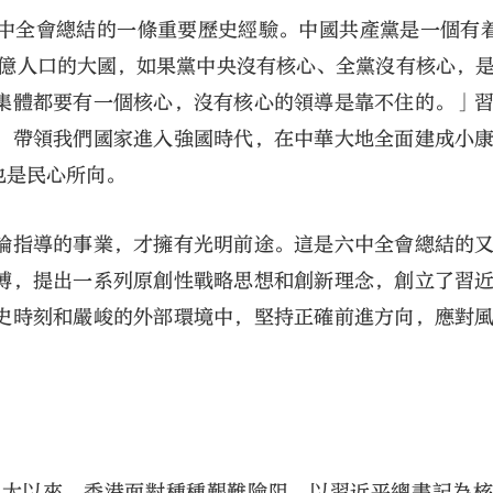
全會總結的一條重要歷史經驗。中國共產黨是一個有着9
4億人口的大國，如果黨中央沒有核心、全黨沒有核心，
集體都要有一個核心，沒有核心的領導是靠不住的。」
，帶領我們國家進入強國時代，在中華大地全面建成小
也是民心所向。
論指導的事業，才擁有光明前途。這是六中全會總結的
搏，提出一系列原創性戰略思想和創新理念，創立了習
史時刻和嚴峻的外部環境中，堅持正確前進方向，應對
八大以來，香港面對種種艱難險阻，以習近平總書記為