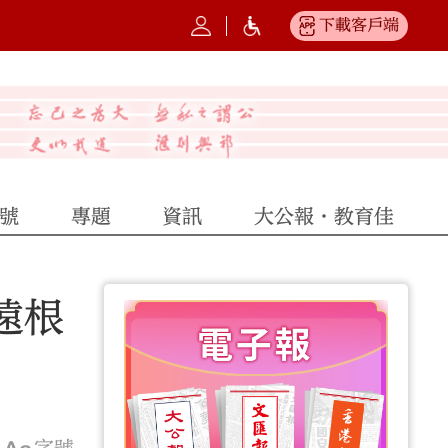
下載客戶端
號
專題
資訊
大公報·教育佳
遠根