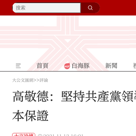
首頁
白海豚
新聞
>>
大公文匯網
評論
高敬德：堅持共產黨領
本保證