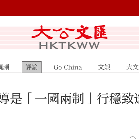
視頻
評論
Go China
文娛
大文
導是「一國兩制」行穩致