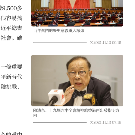
,500多
是很容易搞
習近平總書
百年奮鬥的歷史意義重大深遠
康社會。確
2021.11.12
00:15
又一條重要
近平新時代
風險挑戰，
陳清泉：十九屆六中全會精神給香港再出發指明方
向
2021.11.13
07:15
核心的黨中