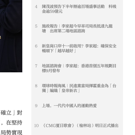
4
陳茂波預告下半年辦逾百場盛事活動 料吸
4
金逾59億元
5
施政報告｜李家超今早率司局長抵達九龍
5
塘 出席第二場地區諮詢
6
新皇崗口岸十一前啟用？李家超：確保安全
6
暢順下「越早越好」
7
地區諮詢會｜李家超：香港首個五年規劃目
7
標9月發布
8
環球時報海風｜民進黨當局揮霍重金為「台
8
獨」編織「皇帝新衣」
9
上場，一代代中國人的運動熱愛
9
個確立」對
調，在堅持
10
《CMG夏日歌會》（榆林站）明日正式播出
10
港局勢實現