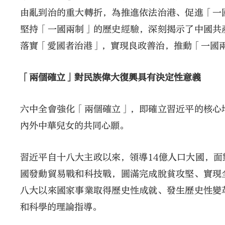
由亂到治的重大轉折，為推進依法治港、促進「一
堅持「一國兩制」的歷史經驗，深刻揭示了中國共
落實「愛國者治港」，實現良政善治，推動「一國
「兩個確立」對民族偉大復興具有決定性意義
六中全會強化「兩個確立」，即確立習近平的核心
內外中華兒女的共同心願。
習近平自十八大主政以來，領導14億人口大國，
國發動貿易戰和科技戰，圓滿完成脫貧攻堅、實現
八大以來國家事業取得歷史性成就、發生歷史性變
和科學的理論指導。