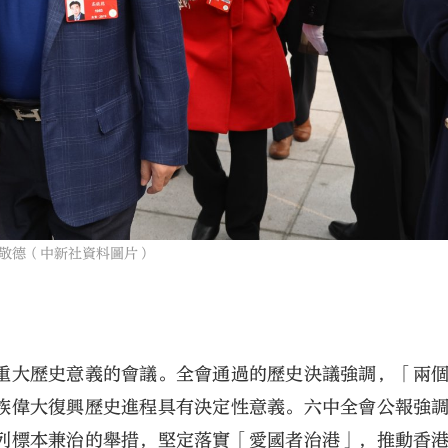
敬德（中新社資料圖片）
重大歷史意義的會議。全會通過的歷史決議強調，「兩
族偉大復興歷史進程具有決定性意義。六中全會公報強
列標本兼治的舉措，堅定落實「愛國者治港」，推動香