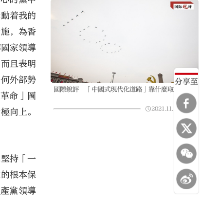
牽動着我的
措施，為香
磚國家領導
，而且表明
任何外部勢
分享至
國際銳評｜「中國式現代化道路」靠什麼取得成功
色革命」圖
2021.11.14
10:31
積極向上。
。
黨堅持「一
遠的根本保
共產黨領導