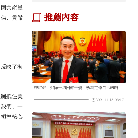
中國共產黨
推薦內容
自信，貫徹
，反映了海
施維雄：排除一切困難干擾 執着走穩自己的路
反制抵住美
2021.11.15
03:17
訴我們，十
的領導核心