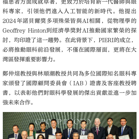
福患者方面成就卓著，更致力於培育新一代醫師與眼
科專家，引領他們進入人工智能的新時代。他提出
2024年諾貝爾獎多項殊榮皆與AI相關，從物理學的
Geoffrey Hinton到經濟學獎對AI推動國家繁榮的探
討，均印證了這一趨勢。在此背景下，PIERI的成立，
必將推動眼科前沿發展，不僅在國際層面，更將在大
灣區發揮重要影響力。
鄭仲煊教授與林順潮教授共同為多位國際知名眼科專
家頒發了國際顧問委員會（IAB）證書及客座教授聘
書，以表彰他們對眼科學發展的傑出貢獻並進一步加
強未來合作。