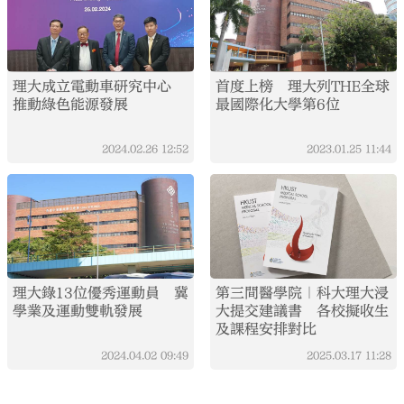
理大成立電動車研究中心
首度上榜 理大列THE全球
推動綠色能源發展
最國際化大學第6位
2024.02.26
12:52
2023.01.25
11:44
理大錄13位優秀運動員 冀
第三間醫學院｜科大理大浸
學業及運動雙軌發展
大提交建議書 各校擬收生
及課程安排對比
2024.04.02
09:49
2025.03.17
11:28