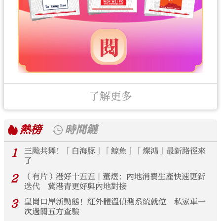
了解更多
熱榜
時間鏈
1
三颱共舞！「白海豚」「鯨魚」「燦鴻」最新路徑來
了
2
（有片）港好十五五 | 董煜：內地消費生產快速更新
迭代 冀港青更好與內地對接
3
皇崗口岸新動態！紅外體溫偵測系統就位 私家車一
次過關五方查驗