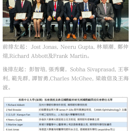
前排左起：Jost Jonas, Neeru Gupta, 林順潮, 鄭仲
煊,Richard Abbott及Frank Martin。
後排左起：彭智培, 張秀蘭，Sobha Sivaprasad, 王寧
利, 範先群, 譚智勇,Charles McGhee, 梁啟信及王海
波。