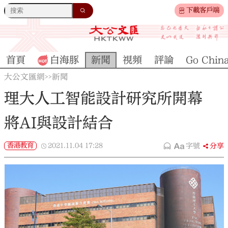
下載客戶端
首頁
白海豚
新聞
視頻
評論
Go Chin
大公文匯網
新聞
>>
理大人工智能設計研究所開幕
將AI與設計結合
香港教育
2021.11.04
17:28
字號
分享