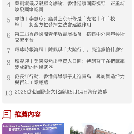
4
葉劉淑儀反駁羅奇謬論：香港延續國際視野 正重新
煥發國家認同
5
專訪｜李慧琼：議員上京研修是「充電」和「校
準」 將全方位發揮立法會建設作用
6
第二屆香港國際青年版畫展揭幕 搭建中外青年藝術
交流平台
7
環球時報海風｜陳佩琪「大陸行」，民進黨怕什麼？
8
席春迎丨美國突然出手買入日圓：特朗普正在把匯率
變成新的地緣武器
9
范長江行動：香港傳媒學子走進青島 尋訪智造活力
與百年工業底蘊
10
2026香港國際茶文化論壇8月14日灣仔啟幕
推薦內容