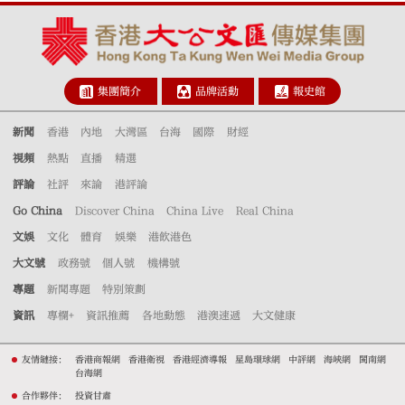
集團簡介
品牌活動
報史館
新聞
香港
內地
大灣區
台海
國際
財經
視頻
熱點
直播
精選
評論
社評
來論
港評論
Go China
Discover China
China Live
Real China
文娛
文化
體育
娛樂
港飲港色
大文號
政務號
個人號
機構號
專題
新聞專題
特別策劃
資訊
專欄+
資訊推薦
各地動態
港澳速遞
大文健康
友情鏈接：
香港商報網
香港衛視
香港經濟導報
星島環球網
中評網
海峽網
閩南網
台海網
合作夥伴：
投資甘肅