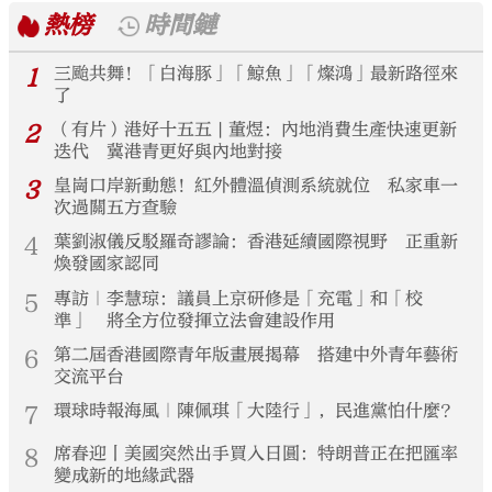
熱榜
時間鏈
1
三颱共舞！「白海豚」「鯨魚」「燦鴻」最新路徑來
了
2
（有片）港好十五五 | 董煜：內地消費生產快速更新
迭代 冀港青更好與內地對接
3
皇崗口岸新動態！紅外體溫偵測系統就位 私家車一
次過關五方查驗
4
葉劉淑儀反駁羅奇謬論：香港延續國際視野 正重新
煥發國家認同
5
專訪｜李慧琼：議員上京研修是「充電」和「校
準」 將全方位發揮立法會建設作用
6
第二屆香港國際青年版畫展揭幕 搭建中外青年藝術
交流平台
7
環球時報海風｜陳佩琪「大陸行」，民進黨怕什麼？
8
席春迎丨美國突然出手買入日圓：特朗普正在把匯率
變成新的地緣武器