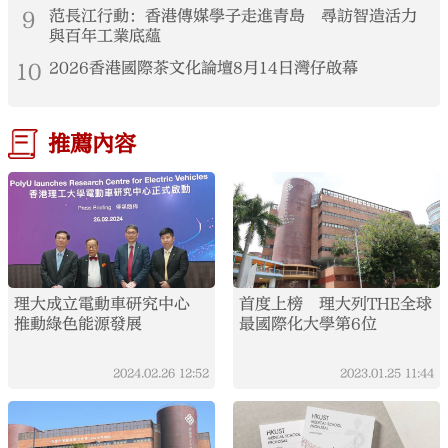
9
范長江行動：香港傳媒學子走進青島 尋訪智造活力
與百年工業底蘊
10
2026香港國際茶文化論壇8月14日灣仔啟幕
推薦內容
理大成立電動車研究中心
首度上榜 理大列THE全球
推動綠色能源發展
最國際化大學第6位
2024.02.26
12:52
2023.01.25
11:44