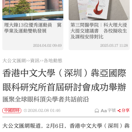
理大錄13位優秀運動員 冀
第三間醫學院｜科大理大浸
學業及運動雙軌發展
大提交建議書 各校擬收生
及課程安排對比
2024.04.02
09:49
2025.03.17
11:28
大公文匯網
資訊
各地動態
>>
>>
香港中文大學（深圳）犇亞國際
眼科研究所首屆研討會成功舉辦
匯聚全球眼科頂尖學者共話前沿
中國即時
2026.02.08
01:46
字號
分享
大公文匯網報道，2月6日，香港中文大學（深圳）犇