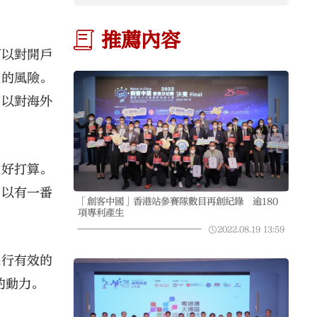
推薦內容
可以對開戶
在的風險。
可以對海外
做好打算。
可以有一番
「創客中國」香港站參賽隊數目再創紀錄 逾180
項專利產生
2022.08.19
13:59
進行有效的
的動力。