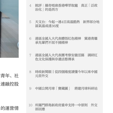
4
銳評｜羅奇唱衰香港嘩眾取寵 真正「泛政
4
治化」的是西方
5
天文台：今起一連4日高溫酷熱 新界部分地
5
區氣溫或達36度
6
港區全國人大代表體悟紅色精神 冀港青繼
6
承先輩們不屈不撓精神
7
港區全國人大代表團考察安徽涇縣 調研紅
7
色文化保護與非遺活態傳承
8
時政新聞眼丨從四個維度讀懂今年以來中國
8
業青年、社
元首外交
到連融控股
9
中國公開月球「寶藏圖」 將建月球科研站
9
10
所羅門群島新政府重申支持一中原則 外交
10
司的運營情
部回應