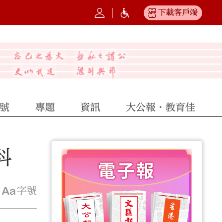
下載客戶端
號
專題
資訊
大公報·教育佳
科
字號