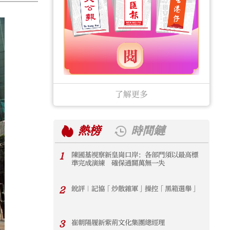
了解更多
熱榜
時間鏈
1
陳國基視察新皇崗口岸：各部門須以最高標
1
準完成演練 確保通關萬無一失
2
銳評｜記協「炒散雜軍」操控「黑箱選舉」
2
3
崔朝陽履新紫荊文化集團總經理
3