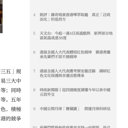
4
銳評｜羅奇唱衰香港嘩眾取寵 真正「泛政
4
治化」的是西方
5
天文台：今起一連4日高溫酷熱 新界部分地
5
區氣溫或達36度
6
港區全國人大代表體悟紅色精神 冀港青繼
6
承先輩們不屈不撓精神
十三五」規
7
港區全國人大代表團考察安徽涇縣 調研紅
7
色文化保護與非遺活態傳承
貿易三大中
心等；同時
8
時政新聞眼丨從四個維度讀懂今年以來中國
8
元首外交
設等。五年
角色，積極
9
中國公開月球「寶藏圖」 將建月球科研站
9
本港的競爭
10
所羅門群島新政府重申支持一中原則 外交
10