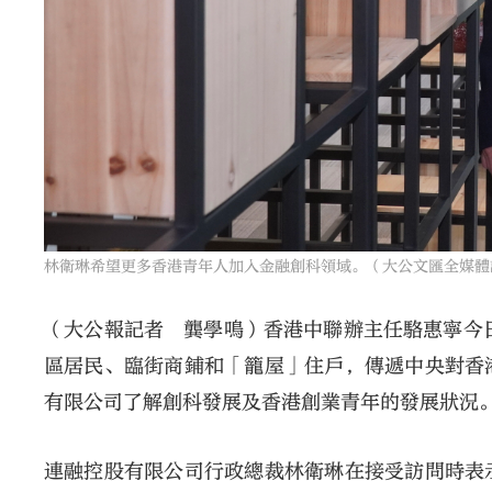
林衛琳希望更多香港青年人加入金融創科領域。（大公文匯全媒體
（大公報記者 龔學鳴）香港中聯辦主任駱惠寧今
區居民、臨街商鋪和「籠屋」住戶，傳遞中央對香
有限公司了解創科發展及香港創業青年的發展狀況
連融控股有限公司行政總裁林衛琳在接受訪問時表