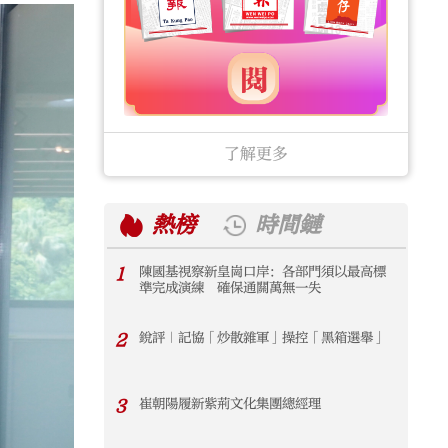
了解更多
熱榜
時間鏈
1
陳國基視察新皇崗口岸：各部門須以最高標
1
準完成演練 確保通關萬無一失
2
銳評｜記協「炒散雜軍」操控「黑箱選舉」
2
3
崔朝陽履新紫荊文化集團總經理
3