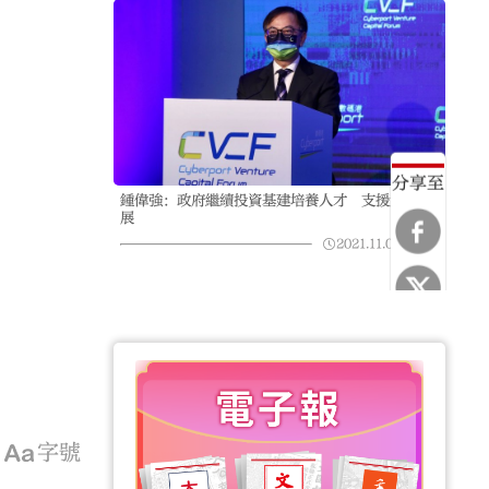
分享至
鍾偉強：政府繼續投資基建培養人才 支援創科發
展
2021.11.02
04:57
字號