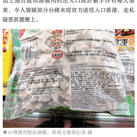
加上港台就供港豬肉的出入口統計數字存有極大落
差，令人質疑部分台豬未經官方途徑入口香港，走私
疑雲甚囂塵上。
●台灣豬肉製品標籤。香港文匯報記者 攝