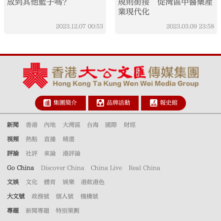
放到其他籃子嗎？
規則銜接 促灣區中醫藥產
業現代化
2023.12.07
00:53
2023.03.09
23:58
集團簡介
品牌活動
報史館
新聞
香港
內地
大灣區
台海
國際
財經
視頻
熱點
直播
精選
評論
社評
來論
港評論
Go China
Discover China
China Live
Real China
文娛
文化
體育
娛樂
港飲港色
大文號
政務號
個人號
機構號
專題
新聞專題
特別策劃