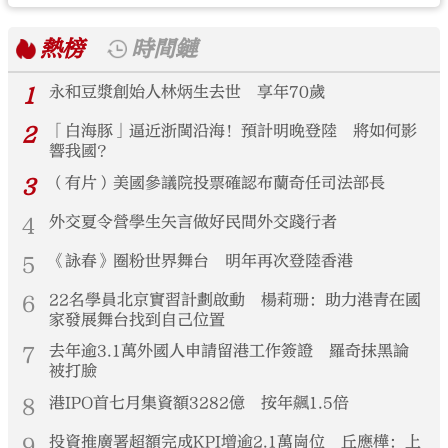
熱榜
時間鏈
1
永和豆漿創始人林炳生去世 享年70歲
2
「白海豚」逼近浙閩沿海！預計明晚登陸 將如何影
響我國？
3
（有片）美國參議院投票確認布蘭奇任司法部長
4
外交夏令營學生矢言做好民間外交踐行者
5
《詠春》圈粉世界舞台 明年再次登陸香港
6
22名學員北京實習計劃啟動 楊莉珊：助力港青在國
家發展舞台找到自己位置
7
去年逾3.1萬外國人申請留港工作簽證 羅奇抹黑論
被打臉
8
港IPO首七月集資額3282億 按年飆1.5倍
9
投資推廣署超額完成KPI增逾2.1萬崗位 丘應樺：上