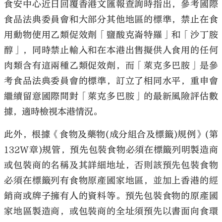
食安中心近日回覆香港文匯報查詢時指出，參考國際
食品法典委員會和大部分其他地區的標準，禁止在食
用動物使用乙類促效劑「鹽酸克崙特羅」和「沙丁胺
醇」，同時禁止輸入和在本港出售擬供人食用的任何
肉類含有這兩種乙類促效劑，而「萊克多巴胺」是參
考食品法典委員會的標準，訂立了相同水平，重申會
繼續留意國際間對「萊克多巴胺」的最新風險評估數
據，適時檢視本港情況。
此外，根據《食物及藥物(成分組合及標籤)規例》(第
132W章)規管，預先包裝食物必須在標籤列明製造商
或包裝商的名稱及其詳細地址，否則該預先包裝食物
必須在標籤列有食物原產國家地區，並加上香港的經
銷商或牌子擁有人的資料等。預先包裝食物的原產國
家地區製造商，或包裝商的全址須預先以書面向食環