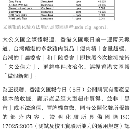
文匯報的化驗方法用的是美國標準usda clg-agon1。
大公文匯
大公文匯全媒體報道，香港文匯報日前一連兩天報
道，台灣銷港的多款豬肉製品「瘦肉精」含量超標，
台灣的「農委會」和「陸委會」即抹黑今次檢測技術
「欠公信力」，更將事件政治化，誣捏香港文匯報
「做假新聞」。
為正視聽，香港文匯報今日（5日）公開購買有關產品
樣本的收據，顯示產品經大型超巿買得，並非「黑
市」或不法途徑，冒牌機會微，同時公開化驗所報告
的部分內容，證明化驗所具備國際ISO
17025:2005（測試及校正實驗所能力的通用規定）認