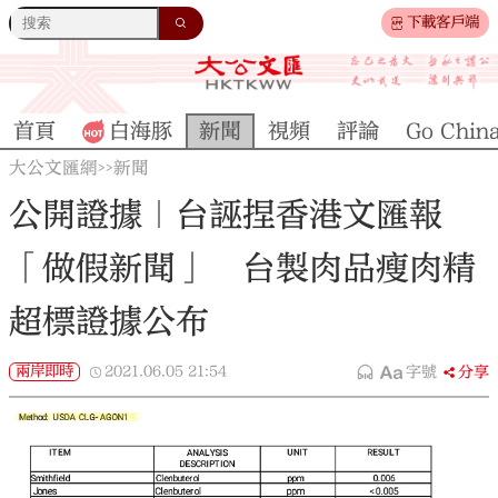
下載客戶端
首頁
白海豚
新聞
視頻
評論
Go Chin
大公文匯網
新聞
>>
公開證據｜台誣捏香港文匯報
「做假新聞」 台製肉品瘦肉精
超標證據公布
兩岸即時
2021.06.05
21:54
字號
分享