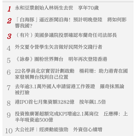
1
永和豆漿創始人林炳生去世 享年70歲
2
「白海豚」逼近浙閩沿海！預計明晚登陸 將如何影
響我國？
3
（有片）美國參議院投票確認布蘭奇任司法部長
4
外交夏令營學生矢言做好民間外交踐行者
5
《詠春》圈粉世界舞台 明年再次登陸香港
6
22名學員北京實習計劃啟動 楊莉珊：助力港青在國
家發展舞台找到自己位置
7
去年逾3.1萬外國人申請留港工作簽證 羅奇抹黑論
被打臉
8
港IPO首七月集資額3282億 按年飆1.5倍
9
投資推廣署超額完成KPI增逾2.1萬崗位 丘應樺：上
半年吸資逾500億
10
大公社評｜經濟動能強勁 外資信心續增