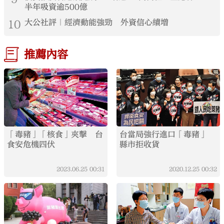
半年吸資逾500億
10
大公社評｜經濟動能強勁 外資信心續增
推薦內容
「毒豬」「核食」夾擊 台
台當局強行進口「毒豬」
食安危機四伏
縣市拒收貨
2023.06.25
00:31
2020.12.25
00:32