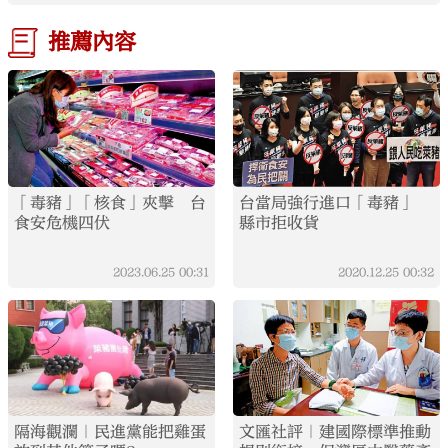
推薦內容
「毒豬」「核食」夾擊 台
台當局強行進口「毒豬」
食安危機四伏
縣市拒收貨
2023.06.25
00:31
2020.12.25
00:32
隔海觀瀾｜民進黨能把雞蛋
文匯社評｜建國際標準推動