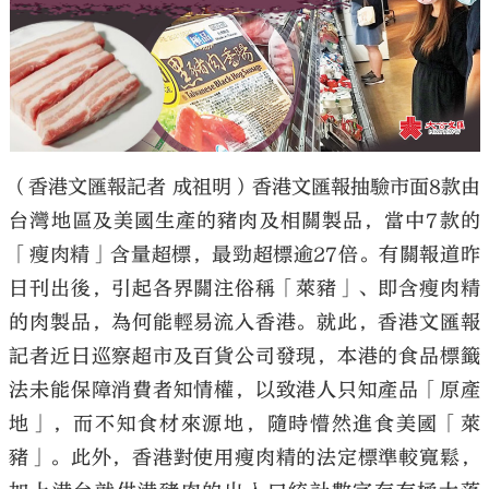
（香港文匯報記者 成祖明）香港文匯報抽驗市面8款由
台灣地區及美國生產的豬肉及相關製品，當中7款的
「瘦肉精」含量超標，最勁超標逾27倍。有關報道昨
日刊出後，引起各界關注俗稱「萊豬」、即含瘦肉精
的肉製品，為何能輕易流入香港。就此，香港文匯報
記者近日巡察超市及百貨公司發現，本港的食品標籤
法未能保障消費者知情權，以致港人只知產品「原產
地」，而不知食材來源地，隨時懵然進食美國「萊
豬」。此外，香港對使用瘦肉精的法定標準較寬鬆，