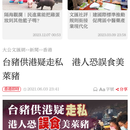
隔海觀瀾｜民進黨能把雞蛋
文匯社評｜建國際標準推動
放到其他籃子嗎？
規則銜接 促灣區中醫藥產
業現代化
2023.12.07
00:53
2023.03.09
23:58
大公文匯網
新聞
香港
>>
>>
台豬供港疑走私 港人恐誤食美
萊豬
香港即時
2021.06.03
23:41
字號
分享