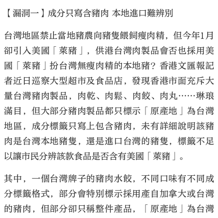
【漏洞一】成分只寫含豬肉 本地進口難辨別
台灣地區禁止當地豬農向豬隻餵飼瘦肉精，但今年1月
卻引入美國「萊豬」，供港台灣肉製品會否也採用美
國「萊豬」扮台灣無瘦肉精的本地豬？香港文匯報記
者近日巡察大型超市及食品店，發現香港市面充斥大
量台灣豬肉製品，肉乾、肉鬆、肉餃、肉丸……琳琅
滿目，但大部分豬肉製品都只標示「原產地」為台灣
地區，成分標籤只寫上包含豬肉，未有詳細說明該豬
肉是台灣本地豬隻，還是進口台灣的豬隻，標籤不足
以讓市民分辨該款食品是否含有美國「萊豬」。
其中，一個台灣牌子的豬肉水餃，不同口味有不同成
分標籤格式，部分會特別標示採用產自加拿大或台灣
的豬肉，但部分卻只稱整件產品，「原產地」為台灣