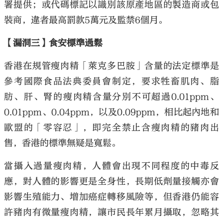
署提供；或代碼標記以識別該原產地區的製造商或包
裝商，違者最高罰款5萬元及監禁6個月。
【漏洞三】食安標準過鬆
香港在規管瘦肉精「萊克多巴胺」含量的法定標準是
參考國際食品法典委員會制定，要求牲畜肌肉、脂
肪、肝、腎的瘦肉精含量分別不可超過0.01ppm、
0.01ppm、0.04ppm，以及0.09ppm，相比起內地和
歐盟的「零容忍」，即完全禁止含瘦肉精的豬肉出
售，香港的標準無疑是寬鬆。
當攝入過量瘦肉精，人體會出現不同程度的中毒反
應，對人體的影響更是全身性，長期低劑量接觸亦會
影響生殖能力、增加癌症轉移風險等，但香港仍能容
許豬肉有微量瘦肉精，讓市民長年累月攝取，忽略其