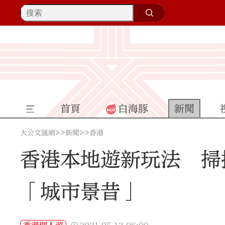
首頁
白海豚
新聞
>>
>>
大公文匯網
新聞
香港
香港本地遊新玩法 掃
「城市景昔」