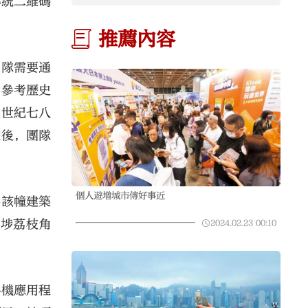
傳統二維碼
推薦內容
團隊需要通
要參考歷史
上世紀七八
據後，團隊
個人遊增城市傳好事近
為該幢建築
水埗荔枝角
2024.02.23
00:10
手機應用程