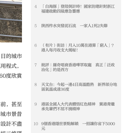
4
「白海豚」登陸倒計時！國家防總針對浙江
4
福建啟動四級應急響應
5
陝西柞水突發泥石流 一家人1死2失聯
5
6
（有片）街訪｜月入10萬在港算「窮人」？
6
港人每月收支大揭秘！
昔日的城市
7
銳評｜羅奇唱衰香港嘩眾取寵 真正「泛政
7
應用程式，
治化」的是西方
60度欣賞
8
天文台：今起一連4日高溫酷熱 新界部分地
8
區氣溫或達36度
年前，甚至
9
港區全國人大代表體悟紅色精神 冀港青繼
9
承先輩們不屈不撓精神
「城市景昔
的設計不盡
10
9個香港隱世景點解鎖 一招讓你省下5000
10
元