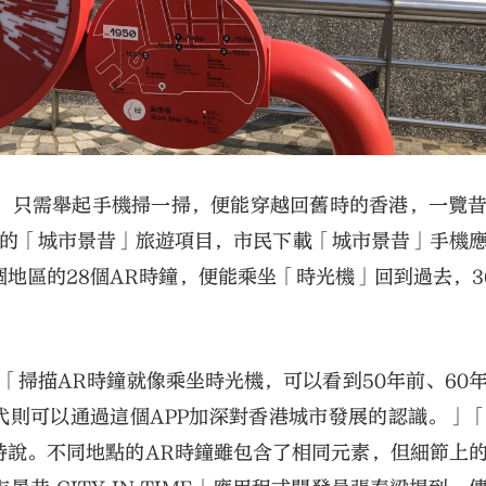
，只需舉起手機掃一掃，便能穿越回舊時的香港，一覽
景的「城市景昔」旅遊項目，市民下載「城市景昔」手機
地區的28個AR時鐘，便能乘坐「時光機」回到過去，3
「掃描AR時鐘就像乘坐時光機，可以看到50年前、60
代則可以通過這個APP加深對香港城市發展的認識。」
者專訪時說。不同地點的AR時鐘雖包含了相同元素，但細節上