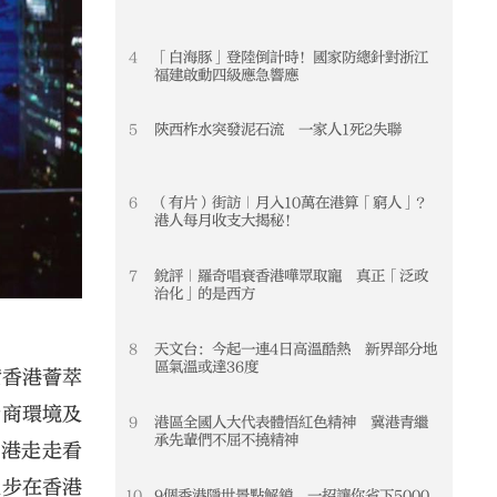
4
「白海豚」登陸倒計時！國家防總針對浙江
4
福建啟動四級應急響應
5
陝西柞水突發泥石流 一家人1死2失聯
5
6
（有片）街訪｜月入10萬在港算「窮人」？
6
港人每月收支大揭秘！
7
銳評｜羅奇唱衰香港嘩眾取寵 真正「泛政
7
治化」的是西方
8
天文台：今起一連4日高溫酷熱 新界部分地
8
區氣溫或達36度
索香港薈萃
營商環境及
9
港區全國人大代表體悟紅色精神 冀港青繼
9
承先輩們不屈不撓精神
香港走走看
漫步在香港
10
9個香港隱世景點解鎖 一招讓你省下5000
10