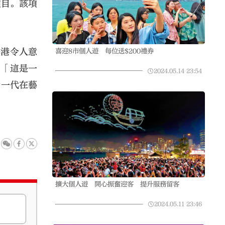
項目。該項
香港令人意
喜迎8市個人遊 每位送$200禮券
。「這是一
2024.05.14
23:54
青一代在藝
擴大個人遊 開心振奮迎客 提升服務留客
2024.05.11
23:46