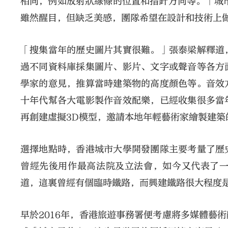
相同，例如放射狀線條的位置和指針方向等。「城市景
雖然醒目，但缺乏美感，團隊希望在設計和技術上
「搜集當年的歷史圖片其實很難。」張泰梁解釋道
過不同資料庫採集圖片、影片、文字或聲音等各方
學家的意見，推算當時建築物的高度顏色等。音效
十年代幫各大電影製作音效配樂，已經收集很多當
再創建虛擬3D模型，邀請本地年輕藝術家繪製建築
選擇地點時，香港城市大學開發團隊主要考量了歷
曾經先後用作最高法院及立法會，如今又代表了
道，這裏曾經有個臨時鐵路，而興建鐵路很大程度
早於2016年，香港旅遊事務署便考慮將多媒體藝