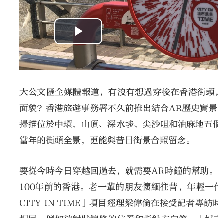
大公文匯全媒體報道，有沒有想過穿梭在香港街頭
面貌？香港旅遊事務署不久前推出結合AR歷史實
掃描位於中環、山頂、深水埗、尖沙咀和油麻地五個
當年的街頭全景，更能與昔日街景合照留念。
要從今時今日穿越回過去，就需要AR時鐘的幫助。
100年前的香港。老一輩的朋友懷緬往昔，年輕一
CITY IN TIME」項目經理梁偉倫在接受記