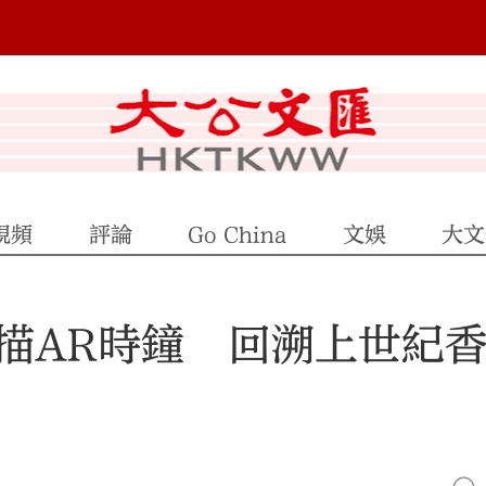
視頻
評論
Go China
文娛
大文
描AR時鐘 回溯上世紀