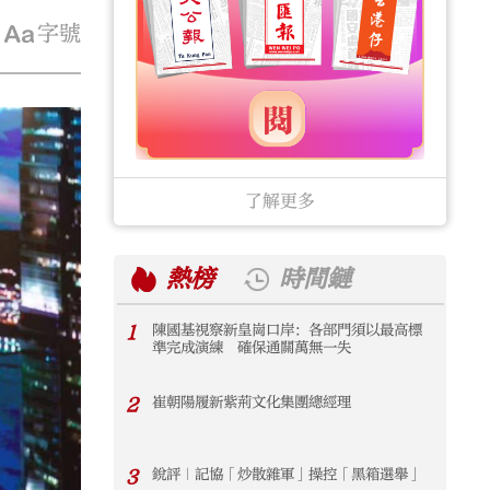
字號
了解更多
熱榜
時間鏈
1
陳國基視察新皇崗口岸：各部門須以最高標
1
準完成演練 確保通關萬無一失
2
崔朝陽履新紫荊文化集團總經理
2
3
銳評｜記協「炒散雜軍」操控「黑箱選舉」
3