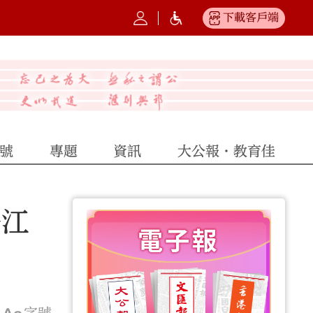
下載客戶端
號
專題
資訊
大公報·教育佳
香江