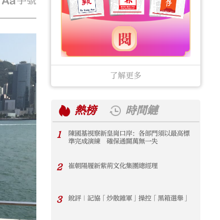
字號
了解更多
熱榜
時間鏈
1
陳國基視察新皇崗口岸：各部門須以最高標
1
準完成演練 確保通關萬無一失
2
崔朝陽履新紫荊文化集團總經理
2
3
銳評｜記協「炒散雜軍」操控「黑箱選舉」
3