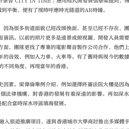
昔 CITY IN TIME」應用程式開發員張泰梁提到，
做到平衡，便有了現時呼應時光隧道的AR時鐘。
，因為很多街道面貌已經改頭換面，甚至已經不存在，
面資訊。以前的照片更多是遠景或俯視圖，開發人員需
方面，團隊更找了專業的電影聲音製作公司合作，他們
年的音效，例如人力車、火車等。有了舊時與現今的數
的不同角度，再現當年的香港。
史因素。梁偉倫舉例介紹，例如選擇終審法院大樓是因
一個法律機構，對香港的發展有着深遠的影響。再如深
是配合當時深水埗區填海發展。
術融入旅遊推廣項目，遂與香港城市大學商討推出多媒體