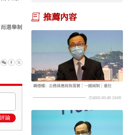
推薦內容
。而選舉制
聶德權：公務員應肩負落實「一國兩制」重任
2021.03.20
13:05
評論