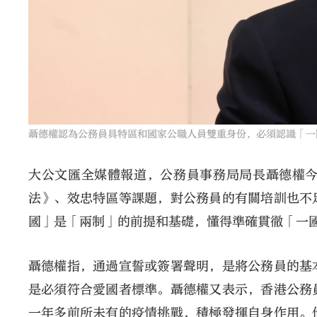
聶德權認為公務員具特區和國家公職人員雙重身份，必須認識「一
大公文匯全媒體報道，公務員事務局局長聶德權今
法》、效忠特區等課題，對公務員的有關培訓也不
國」是「兩制」的前提和基礎，懂得準確貫徹「一
聶德權指，通過宣誓或簽署聲明，是將公務員的基
是必須符合愛國者標準。聶德權又表示，香港公務
一年多前所未有的疫情挑戰，積極發揮自身作用。