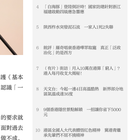
4
「白海豚」登陸倒計時！國家防總針對浙江
4
福建啟動四級應急響應
5
陝西柞水突發泥石流 一家人1死2失聯
5
6
銳評｜羅奇唱衰香港嘩眾取寵 真正「泛政
6
治化」的是西方
7
（有片）街訪｜月入10萬在港算「窮人」？
7
港人每月收支大揭秘！
擁護《基本
須認識「一
8
天文台：今起一連4日高溫酷熱 新界部分地
8
區氣溫或達36度
9
9個香港隱世景點解鎖 一招讓你省下5000
9
元
要的要求就
，面對過去
10
港區全國人大代表體悟紅色精神 冀港青繼
10
承先輩們不屈不撓精神
作做不成，