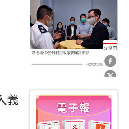
分享至
聶德權:公務員制定政策要顧及國家
2020.06.24
11:11
入義