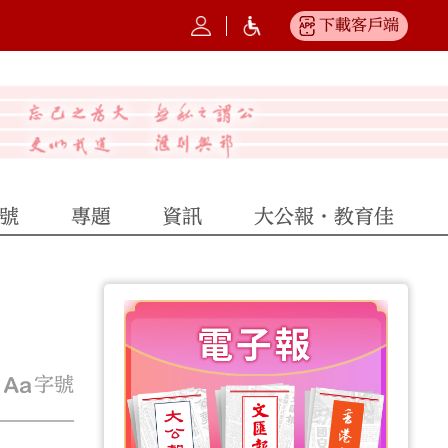
下載客戶端
號
專題
資訊
大公報·教育佳
字號