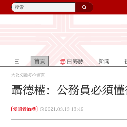
首頁
白海豚
新聞
>>
大公文匯網
首頁
聶德權：公務員必須懂
2021.03.13
13:49
愛國者治港