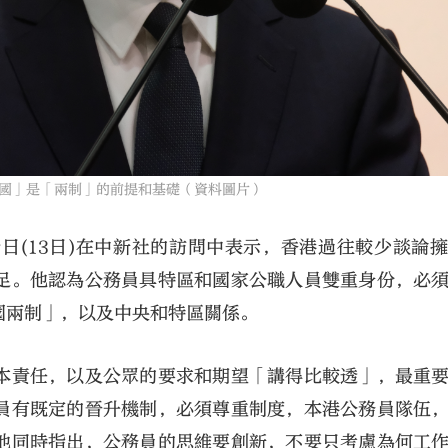
國」是「兩制」的前提和基礎（資料圖片）
日(13日)在中新社的訪問中表示，香港過往較少談論
足。他認為公務員具特區和國家公職人員雙重身份，必
國兩制」，以及中央和特區關係。
本責任，以及公眾的要求和期望「講得比較透」，最重
員有既定的晉升機制，必須尊重制度，本港公務員隊伍
他同時指出，公務員的思維要創新，不要只考慮為何工