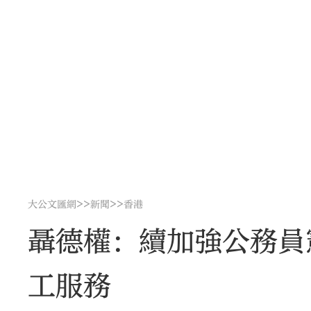
>>
>>
大公文匯網
新聞
香港
聶德權：續加強公務員
工服務