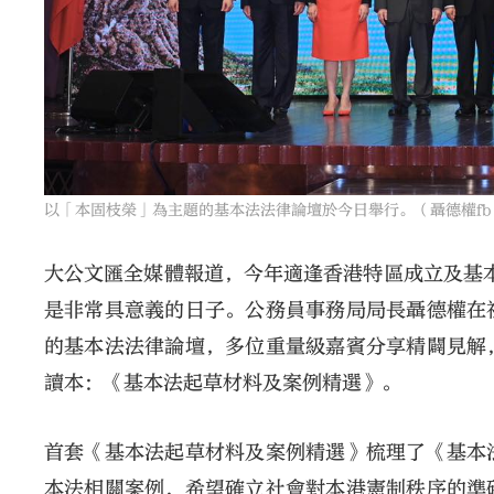
以「本固枝榮」為主題的基本法法律論壇於今日舉行。（聶德權fb
大公文匯全媒體報道，今年適逢香港特區成立及基本
是非常具意義的日子。公務員事務局局長聶德權在
的基本法法律論壇，多位重量級嘉賓分享精闢見解
讀本：《基本法起草材料及案例精選》。
首套《基本法起草材料及案例精選》梳理了《基本
本法相關案例，希望確立社會對本港憲制秩序的準