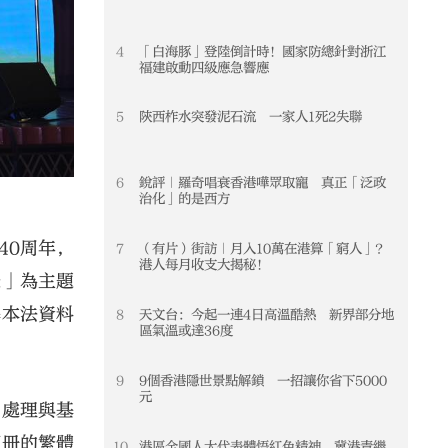
4
「白海豚」登陸倒計時！國家防總針對浙江
4
福建啟動四級應急響應
5
陝西柞水突發泥石流 一家人1死2失聯
5
6
銳評｜羅奇唱衰香港嘩眾取寵 真正「泛政
6
治化」的是西方
40周年，
7
（有片）街訪｜月入10萬在港算「窮人」？
7
港人每月收支大揭秘！
榮」為主題
基本法資料
8
天文台：今起一連4日高溫酷熱 新界部分地
8
區氣溫或達36度
9
9個香港隱世景點解鎖 一招讓你省下5000
9
元
曾處理與基
兩冊的繁體
10
港區全國人大代表體悟紅色精神 冀港青繼
10