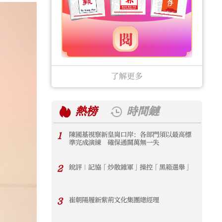
了解更多
熱榜
時間鏈
1
陳國基視察新皇崗口岸：各部門須以最高標
1
準完成演練 確保通關萬無一失
2
銳評｜記協「炒散雜軍」操控「黑箱選舉」
2
3
崔朝陽履新紫荊文化集團總經理
3