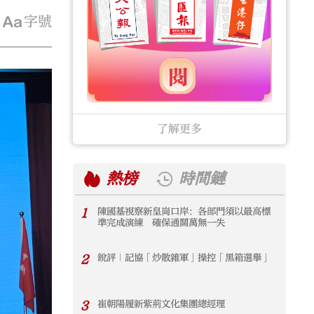
字號
了解更多
熱榜
時間鏈
1
陳國基視察新皇崗口岸：各部門須以最高標
1
準完成演練 確保通關萬無一失
2
銳評｜記協「炒散雜軍」操控「黑箱選舉」
2
3
崔朝陽履新紫荊文化集團總經理
3