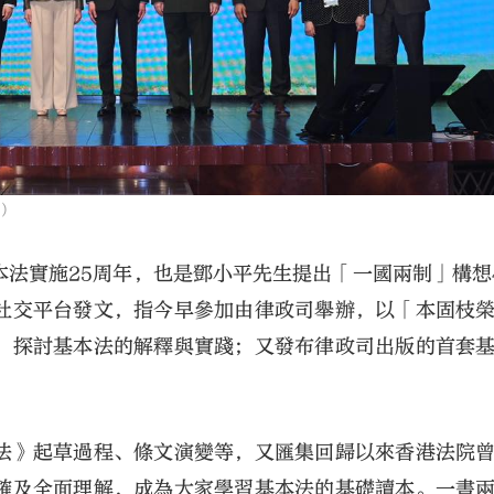
）
法實施25周年，也是鄧小平先生提出「一國兩制」構想
社交平台發文，指今早參加由律政司舉辦，以「本固枝
，探討基本法的解釋與實踐；又發布律政司出版的首套
法》起草過程、條文演變等，又匯集回歸以來香港法院
確及全面理解，成為大家學習基本法的基礎讀本。一書