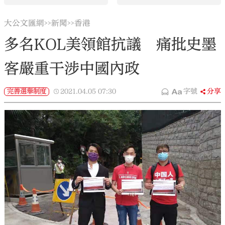
大公文匯網
新聞
香港
>>
>>
多名KOL美領館抗議 痛批史墨
客嚴重干涉中國內政
完善選舉制度
2021.04.05
07:30
字號
分享