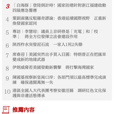
3
「白海豚」登陸倒計時！國家防總針對浙江福建啟動
四級應急響應
4
葉劉淑儀反駁羅奇謬論：香港延續國際視野 正重新
煥發國家認同
5
專訪｜李慧琼：議員上京研修是「充電」和「校
準」 將全方位發揮立法會建設作用
6
陝西柞水突發泥石流 一家人1死2失聯
7
席春迎丨美國突然出手買入日圓：特朗普正在把匯率
變成新的地緣武器
8
伊朗威脅若美國發動新襲擊 將打擊海灣國家
9
陳國基視察新皇崗口岸：各部門須以最高標準完成演
練 確保通關萬無一失
10
港區全國人大代表團考察安徽涇縣 調研紅色文化保
護與非遺活態傳承
推薦內容