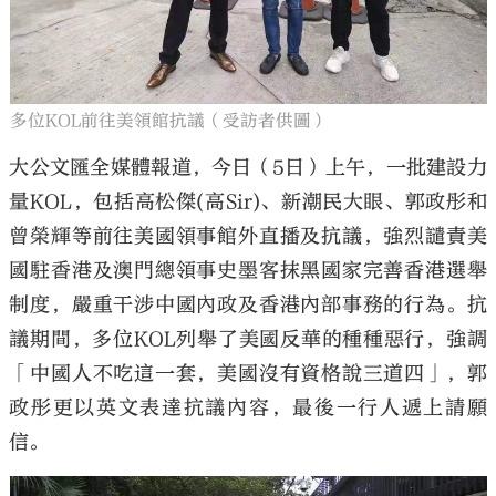
多位KOL前往美領館抗議（受訪者供圖）
大公文匯全媒體報道，今日（5日）上午，一批建設力
量KOL，包括高松傑(高Sir)、新潮民大眼、郭政彤和
曾榮輝等前往美國領事館外直播及抗議，強烈譴責美
國駐香港及澳門總領事史墨客抹黑國家完善香港選舉
制度，嚴重干涉中國內政及香港內部事務的行為。抗
議期間，多位KOL列舉了美國反華的種種惡行，強調
「中國人不吃這一套，美國沒有資格說三道四」，郭
政彤更以英文表達抗議內容，最後一行人遞上請願
信。