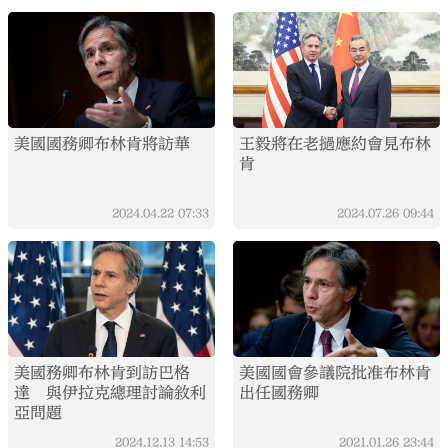
美國國務卿布林肯將訪華
王毅將在老撾應約會見布林
肯
2024.04.22
07:33
2024.07.26
09:44
美國務卿布林肯到訪巴格
美國國會參議院批准布林肯
達 與伊拉克總理討論敘利
出任國務卿
亞問題
2024.12.13
14:53
2021.01.26
23:44