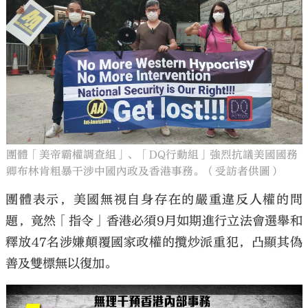
團體「美帝霸權調查組」、「DQ行動組」強烈抗議美國國務
卿布林肯粗暴干涉中國內政及香港事務。（受訪者供圖）
團體表示，美國無視自身存在的嚴重違反人權的問
題，竟然「指令」香港必須9月如期進行立法會選舉和
釋放47名涉嫌顛覆國家政權的攬炒派重犯，凸顯其偽
善及雙標無以復加。