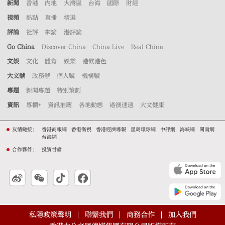
新聞
香港
內地
大灣區
台海
國際
財經
視頻
熱點
直播
精選
評論
社評
來論
港評論
Go China
Discover China
China Live
Real China
文娛
文化
體育
娛樂
港飲港色
大文號
政務號
個人號
機構號
專題
新聞專題
特別策劃
資訊
專欄+
資訊推薦
各地動態
港澳速遞
大文健康
友情鏈接：
香港商報網
香港衛視
香港經濟導報
星島環球網
中評網
海峽網
閩南網
台海網
合作夥伴：
投資甘肅
私隱政策聲明
聯繫我們
商務合作
加入我們