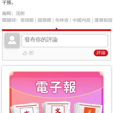
干預。
編輯：茂樹
關鍵詞：
美領館
國務卿
布林肯
中國內政
選舉制度
評論