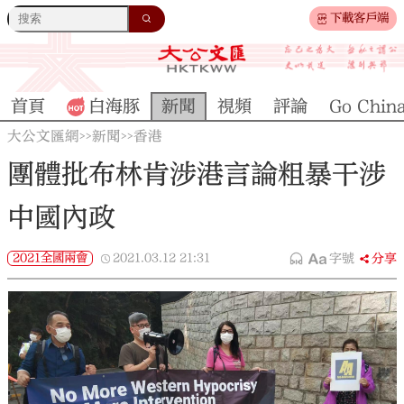
下載客戶端
首頁
白海豚
新聞
視頻
評論
Go Chin
大公文匯網
新聞
香港
>>
>>
團體批布林肯涉港言論粗暴干涉
中國內政
2021全國兩會
2021.03.12
21:31
字號
分享