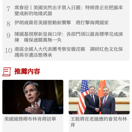
7
席春迎丨美國突然出手買入日圓：特朗普正在把匯率
變成新的地緣武器
8
伊朗威脅若美國發動新襲擊 將打擊海灣國家
9
陳國基視察新皇崗口岸：各部門須以最高標準完成演
練 確保通關萬無一失
10
港區全國人大代表團考察安徽涇縣 調研紅色文化保
護與非遺活態傳承
推薦內容
美國國務卿布林肯將訪華
王毅將在老撾應約會見布林
肯