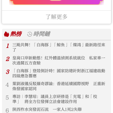
了解更多
熱榜
時間鏈
1
三颱共舞！「白海豚」「鯨魚」「燦鴻」最新路徑來
了
2
皇崗口岸新動態！紅外體溫偵測系統就位 私家車一
次過關五方查驗
3
「白海豚」登陸倒計時！國家防總針對浙江福建啟動
四級應急響應
4
葉劉淑儀反駁羅奇謬論：香港延續國際視野 正重新
煥發國家認同
5
專訪｜李慧琼：議員上京研修是「充電」和「校
準」 將全方位發揮立法會建設作用
6
陝西柞水突發泥石流 一家人1死2失聯