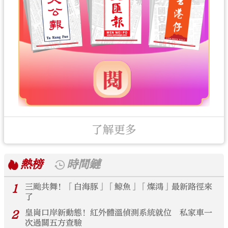
了解更多
熱榜
時間鏈
1
三颱共舞！「白海豚」「鯨魚」「燦鴻」最新路徑來
了
2
皇崗口岸新動態！紅外體溫偵測系統就位 私家車一
次過關五方查驗