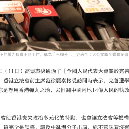
予的權力負責不同工作，稱為「三權分工」更適合（大公文匯全媒體記者
日（11日）高票表決通過了《全國人民代表大會關於完
、香港立法會前主席范徐麗泰接受訪問時表示，完善選
你是想用香港彈丸之地，去推翻中國內地14億人民的執
革會使香港喪失政治多元化的特點，也會讓立法會等機
，這完全是誤導，讓反中亂港分子出局，絕不意味着沒