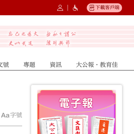
下載客戶端
文號
專題
資訊
大公報·教育佳
字號