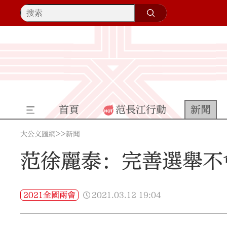
首頁
范長江行動
新聞
>>
大公文匯網
新聞
范徐麗泰：完善選舉不
2021.03.12
19:04
2021全國兩會