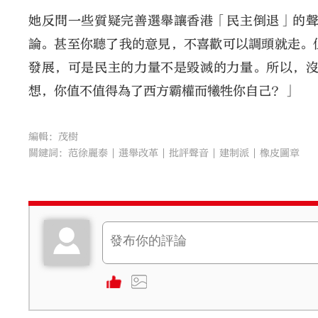
她反問一些質疑完善選舉讓香港「民主倒退」的
論。甚至你聽了我的意見，不喜歡可以調頭就走。
發展，可是民主的力量不是毀滅的力量。所以，
想，你值不值得為了西方霸權而犧牲你自己？」
編輯：茂樹
關鍵詞：
范徐麗泰
選舉改革
批評聲音
建制派
橡皮圖章