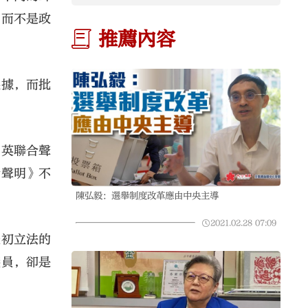
，而不是政
推薦內容
根據，而批
中英聯合聲
合聲明》不
陳弘毅：選舉制度改革應由中央主導
2021.02.28
07:09
最初立法的
議員，卻是