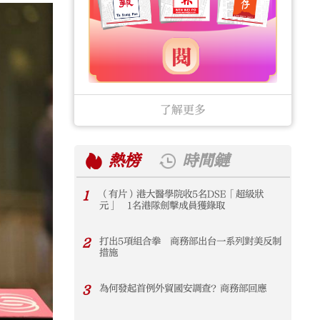
了解更多
熱榜
時間鏈
1
（有片）港大醫學院收5名DSE「超級狀
1
元」 1名港隊劍擊成員獲錄取
2
打出5項組合拳 商務部出台一系列對美反制
2
措施
3
為何發起首例外貿國安調查？商務部回應
3