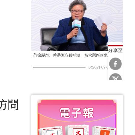
分享至
范徐麗泰：香港須取長補短 為大灣區匯聚人才
2021.07.05
09:22
坊間