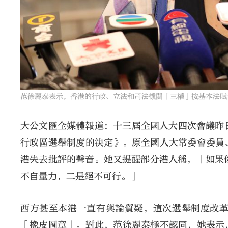
范徐麗泰表示，香港的行政、立法和司法機關「三權」按基本法賦
大公文匯全媒體報道：十三屆全國人大四次會議昨
行政區選舉制度的決定》。原全國人大常委會委員
港失去批評的聲音。她又提醒部分港人稱，「如果
不自量力，二是絕不可行。」
西方甚至本港一直有輿論質疑，這次選舉制度改
「橡皮圖章」。對此，范徐麗泰極不認同，她表示