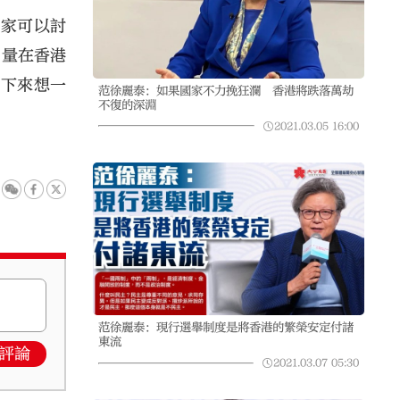
大家可以討
力量在香港
靜下來想一
范徐麗泰：如果國家不力挽狂瀾 香港將跌落萬劫
不復的深淵
2021.03.05
16:00
范徐麗泰：現行選舉制度是將香港的繁榮安定付諸
東流
評論
2021.03.07
05:30