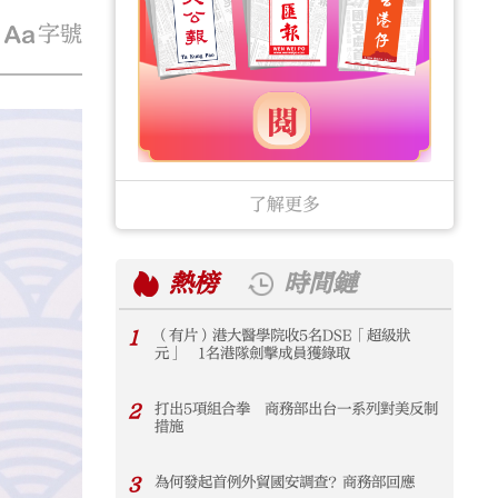
字號
了解更多
熱榜
時間鏈
1
（有片）港大醫學院收5名DSE「超級狀
1
元」 1名港隊劍擊成員獲錄取
2
打出5項組合拳 商務部出台一系列對美反制
2
措施
3
為何發起首例外貿國安調查？商務部回應
3