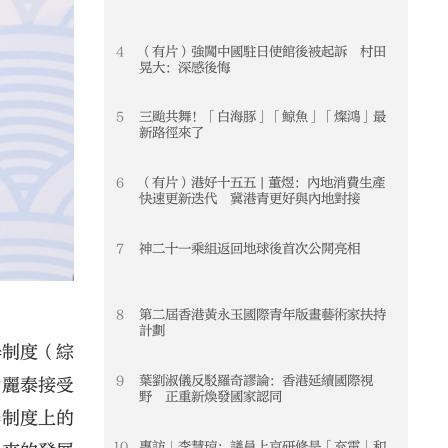
4
（有片）強闖中國駐日使館後被起訴 村田
4
晃大：深感後悔
5
三颱共舞！「白海豚」「鯨魚」「燦鴻」最
5
新路徑來了
6
（有片）港好十五五 | 董煜：內地消費生產
6
快速更新迭代 冀港青更好與內地對接
7
神二十一乘組返回地球後首次公開亮相
7
8
第二屆香港黃永玉國際青年版畫藝術家扶持
8
計劃
舉制度（綜
9
葉劉淑儀反駁羅奇謬論：香港延續國際視
9
徐麗泰接受
野 正重新煥發國家認同
舉制度上的
10
專訪｜李慧琼：議員上京研修是「充電」和
10