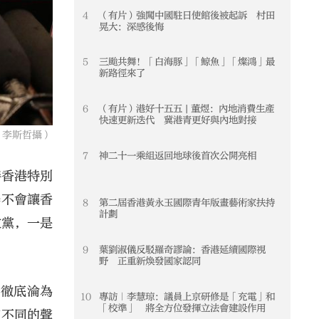
4
（有片）強闖中國駐日使館後被起訴 村田
4
晃大：深感後悔
5
三颱共舞！「白海豚」「鯨魚」「燦鴻」最
5
新路徑來了
6
（有片）港好十五五 | 董煜：內地消費生產
6
快速更新迭代 冀港青更好與內地對接
 李斯哲攝）
7
神二十一乘組返回地球後首次公開亮相
7
善香港特別
舉不會讓香
8
第二屆香港黃永玉國際青年版畫藝術家扶持
8
計劃
政黨，一是
9
葉劉淑儀反駁羅奇謬論：香港延續國際視
9
野 正重新煥發國家認同
構徹底淪為
10
專訪｜李慧琼：議員上京研修是「充電」和
10
「校準」 將全方位發揮立法會建設作用
有不同的聲