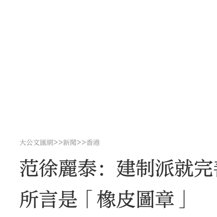
>>
>>
大公文匯網
新聞
香港
范徐麗泰：建制派就完
所言是「橡皮圖章」