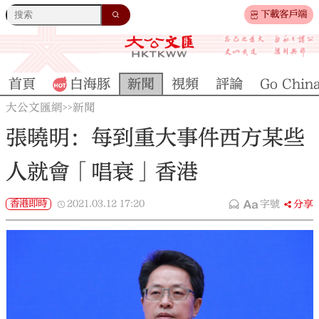
下載客戶端
首頁
白海豚
新聞
視頻
評論
Go Chin
大公文匯網
新聞
>>
張曉明：每到重大事件西方某些
人就會「唱衰」香港
香港即時
2021.03.12
17:20
字號
分享