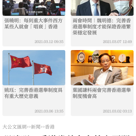
張曉明：每到重大事件西方
兩會時間｜魏明德：完善香
某些人就會「唱衰」香港
港選舉制度才能保證香港繁
榮穩定發展
2021.03.12
09:35
2021.03.07
12:49
姚珏：完善香港選舉制度具
葉國謙料兩會完善香港選舉
有重大歷史意義
制度機會高
2021.03.06
13:35
2021.03.02
03:13
大公文匯網
新聞
香港
>>
>>