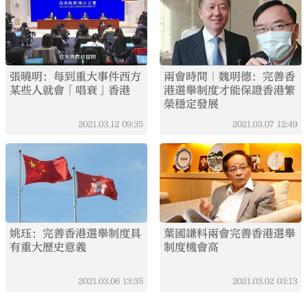
張曉明：每到重大事件西方
兩會時間｜魏明德：完善香
某些人就會「唱衰」香港
港選舉制度才能保證香港繁
榮穩定發展
2021.03.12
09:35
2021.03.07
12:49
姚珏：完善香港選舉制度具
葉國謙料兩會完善香港選舉
有重大歷史意義
制度機會高
2021.03.06
13:35
2021.03.02
03:13