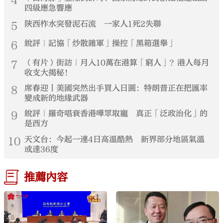
4
四級應急響應
5
陝西柞水突發泥石流 一家人1死2失聯
6
銳評｜記協「炒散雜軍」操控「黑箱選舉」
7
（有片）街訪｜月入10萬在港算「窮人」？港人每月
收支大揭秘！
8
席春迎丨美國突然出手買入日圓：特朗普正在把匯率
變成新的地緣武器
9
銳評｜羅奇唱衰香港嘩眾取寵 真正「泛政治化」的
是西方
10
天文台：今起一連4日高溫酷熱 新界部分地區氣溫
或達36度
推薦內容