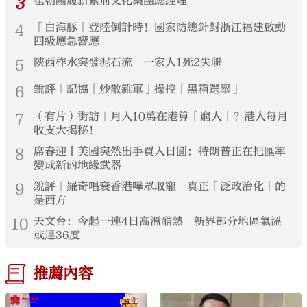
3
崔朝陽履新紫荊文化集團總經理
4
「白海豚」登陸倒計時！國家防總針對浙江福建啟動
四級應急響應
5
陝西柞水突發泥石流 一家人1死2失聯
6
銳評｜記協「炒散雜軍」操控「黑箱選舉」
7
（有片）街訪｜月入10萬在港算「窮人」？港人每月
收支大揭秘！
8
席春迎丨美國突然出手買入日圓：特朗普正在把匯率
變成新的地緣武器
9
銳評｜羅奇唱衰香港嘩眾取寵 真正「泛政治化」的
是西方
10
天文台：今起一連4日高溫酷熱 新界部分地區氣溫
或達36度
推薦內容