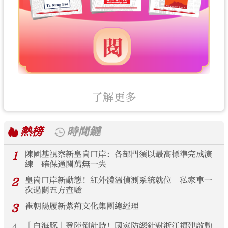
了解更多
熱榜
時間鏈
1
陳國基視察新皇崗口岸：各部門須以最高標準完成演
練 確保通關萬無一失
2
皇崗口岸新動態！紅外體溫偵測系統就位 私家車一
次過關五方查驗
3
崔朝陽履新紫荊文化集團總經理
「白海豚」登陸倒計時！國家防總針對浙江福建啟動