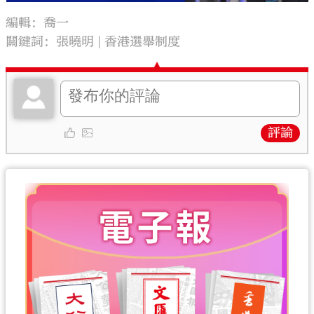
編輯：喬一
關鍵詞：
張曉明
香港選舉制度
評論