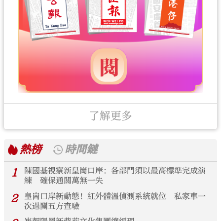
了解更多
熱榜
時間鏈
1
陳國基視察新皇崗口岸：各部門須以最高標準完成演
練 確保通關萬無一失
2
皇崗口岸新動態！紅外體溫偵測系統就位 私家車一
次過關五方查驗