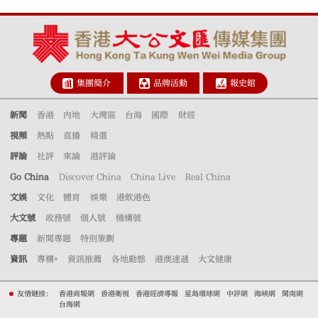
集團簡介
品牌活動
報史館
新聞
香港
內地
大灣區
台海
國際
財經
視頻
熱點
直播
精選
評論
社評
來論
港評論
Go China
Discover China
China Live
Real China
文娛
文化
體育
娛樂
港飲港色
大文號
政務號
個人號
機構號
專題
新聞專題
特別策劃
資訊
專欄+
資訊推薦
各地動態
港澳速遞
大文健康
友情鏈接：
香港商報網
香港衛視
香港經濟導報
星島環球網
中評網
海峽網
閩南網
台海網