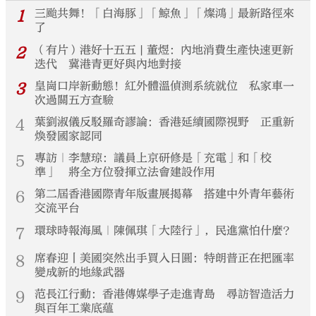
1
三颱共舞！「白海豚」「鯨魚」「燦鴻」最新路徑來
了
2
（有片）港好十五五 | 董煜：內地消費生產快速更新
迭代 冀港青更好與內地對接
3
皇崗口岸新動態！紅外體溫偵測系統就位 私家車一
次過關五方查驗
4
葉劉淑儀反駁羅奇謬論：香港延續國際視野 正重新
煥發國家認同
5
專訪｜李慧琼：議員上京研修是「充電」和「校
準」 將全方位發揮立法會建設作用
6
第二屆香港國際青年版畫展揭幕 搭建中外青年藝術
交流平台
7
環球時報海風｜陳佩琪「大陸行」，民進黨怕什麼？
8
席春迎丨美國突然出手買入日圓：特朗普正在把匯率
變成新的地緣武器
9
范長江行動：香港傳媒學子走進青島 尋訪智造活力
與百年工業底蘊