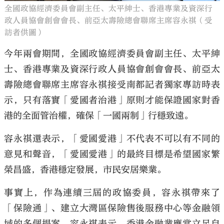
全國政協經濟委員會副主任、太平紳士、香港專業及資深行
政人員協會創會會長、前亞太壽險總會聯席主席容永祺（受
訪者供圖）
今年兩會期間，全國政協經濟委員會副主任、太平紳
士、香港專業及資深行政人員協會創會會長、前亞太
壽險總會聯席主席容永祺接受南都記者獨家專訪時表
示，只有落實「愛國者治港」原則才能保證國家對香
港的全面管治權，確保「一國兩制」行穩致遠。
容永祺還表示，「愛國愛港」不代表不可以有不同的
意見和聲音，「愛國愛港」的最終目標是希望國家繁
榮昌盛，香港穩定發展，市民安居樂業。
事實上，作為連續三屆的政協委員，容永祺帶來了
「保險通」、建立大灣區保險售後服務中心等金融領
域的多個提案。容永祺表示，香港金融業應當立足自