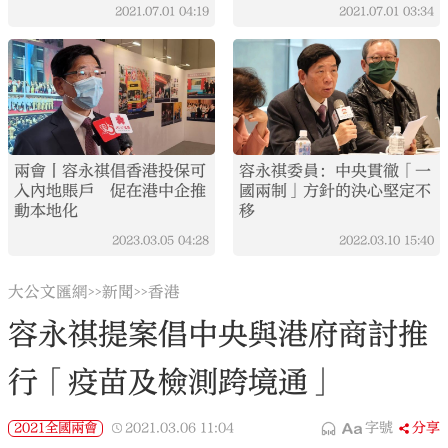
2021.07.01
04:19
2021.07.01
03:34
兩會丨容永祺倡香港投保可
容永祺委員：中央貫徹「一
入內地賬戶 促在港中企推
國兩制」方針的決心堅定不
動本地化
移
2023.03.05
04:28
2022.03.10
15:40
大公文匯網
新聞
香港
>>
>>
容永祺提案倡中央與港府商討推
行「疫苗及檢測跨境通」
2021全國兩會
2021.03.06
11:04
字號
分享