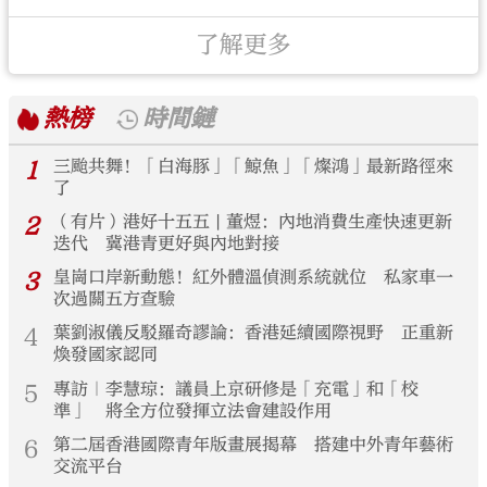
了解更多
熱榜
時間鏈
1
三颱共舞！「白海豚」「鯨魚」「燦鴻」最新路徑來
了
2
（有片）港好十五五 | 董煜：內地消費生產快速更新
迭代 冀港青更好與內地對接
3
皇崗口岸新動態！紅外體溫偵測系統就位 私家車一
次過關五方查驗
4
葉劉淑儀反駁羅奇謬論：香港延續國際視野 正重新
煥發國家認同
5
專訪｜李慧琼：議員上京研修是「充電」和「校
準」 將全方位發揮立法會建設作用
6
第二屆香港國際青年版畫展揭幕 搭建中外青年藝術
交流平台