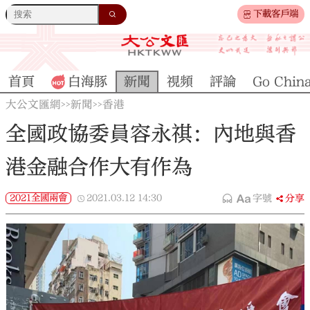
下載客戶端
首頁
白海豚
新聞
視頻
評論
Go Chin
大公文匯網
新聞
香港
>>
>>
全國政協委員容永祺：內地與香
港金融合作大有作為
2021全國兩會
2021.03.12
14:30
字號
分享