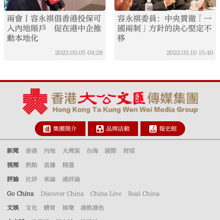
兩會丨容永祺倡香港投保可
容永祺委員：中央貫徹「一
入內地賬戶 促在港中企推
國兩制」方針的決心堅定不
動本地化
移
2023.03.05
04:28
2022.03.10
15:40
集團簡介
品牌活動
報史館
新聞
香港
內地
大灣區
台海
國際
財經
視頻
熱點
直播
精選
評論
社評
來論
港評論
Go China
Discover China
China Live
Real China
文娛
文化
體育
娛樂
港飲港色