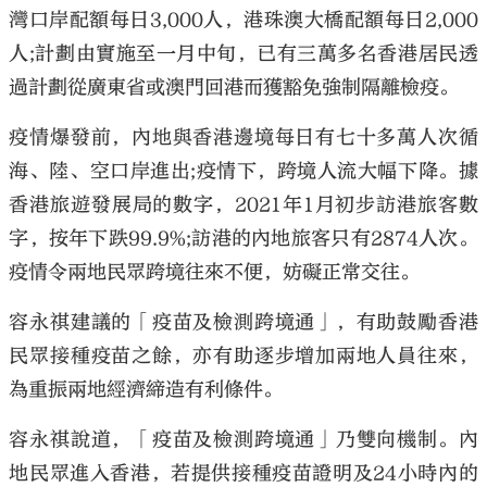
灣口岸配額每日3,000人，港珠澳大橋配額每日2,000
人;計劃由實施至一月中旬，已有三萬多名香港居民透
過計劃從廣東省或澳門回港而獲豁免強制隔離檢疫。
疫情爆發前，內地與香港邊境每日有七十多萬人次循
海、陸、空口岸進出;疫情下，跨境人流大幅下降。據
香港旅遊發展局的數字，2021年1月初步訪港旅客數
字，按年下跌99.9%;訪港的內地旅客只有2874人次。
疫情令兩地民眾跨境往來不便，妨礙正常交往。
容永祺建議的「疫苗及檢測跨境通」，有助鼓勵香港
民眾接種疫苗之餘，亦有助逐步增加兩地人員往來，
為重振兩地經濟締造有利條件。
容永祺說道，「疫苗及檢測跨境通」乃雙向機制。內
地民眾進入香港，若提供接種疫苗證明及24小時內的