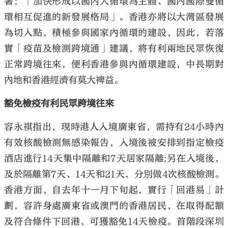
署：「加快形成以國内大循環為主體、國內國際雙循
環相互促進的新發展格局」。香港亦將以大灣區發展
為切入點，積極參與國家內循環的建設，因此，若落
實「疫苗及檢測跨境通」建議，將有利兩地民眾恢復
正常跨境往來，便利香港參與內循環建設，中長期對
內地和香港經濟有莫大裨益。
豁免檢疫有利民眾跨境往來
容永祺指出，現時港人入境廣東省，需持有24小時內
有效核酸檢測無感染報告，入境後被安排到指定檢疫
酒店進行14天集中隔離和7天居家隔離;另在入境後，
及於隔離第7天、14天和21天，分別做4次核酸檢測。
香港方面，自去年十一月下旬起，實行「回港易」計
劃，容許身處廣東省或澳門的香港居民，在取得配額
及符合條件下回港，可獲豁免14天檢疫。首階段深圳