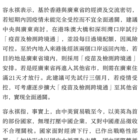
容永祺表示，基於香港與廣東省的經濟及交流密切，
若短期內因疫情未能完全受控而不宜全面通關，建議
中央與廣東商討，在港珠澳大橋和深圳灣口岸試行
「疫苗及檢測跨境通」，並設每日過境配額，因風險
可控。至於內地人來港後經該兩個口岸返回內地，若
目的地是廣東省境內，則採用「疫苗及檢測跨境通」
安排。若是經廣東省再進入其他省市，則需在廣東住
滿21天才放行。此建議可先試行三個月，若疫情受
控，可考慮逐步擴大「疫苗及檢測跨境通」至其他省
市，實現全面通關。
容永祺指，事實上，由中美貿易戰至今，以美英為首
的部份國家，無理打壓中國企業，又對中國產品徵收
不合理關稅。國家面對經濟下行，已作出戰略性部