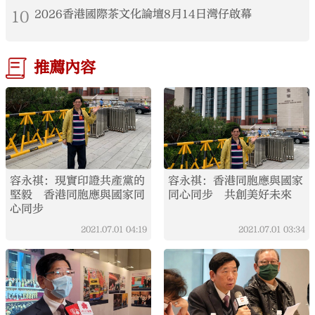
10
2026香港國際茶文化論壇8月14日灣仔啟幕
推薦內容
容永祺：現實印證共產黨的
容永祺：香港同胞應與國家
堅毅 香港同胞應與國家同
同心同步 共創美好未來
心同步
2021.07.01
04:19
2021.07.01
03:34