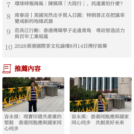
7
環球時報海風｜陳佩琪「大陸行」，民進黨怕什麼？
8
席春迎丨美國突然出手買入日圓：特朗普正在把匯率
變成新的地緣武器
9
范長江行動：香港傳媒學子走進青島 尋訪智造活力
與百年工業底蘊
10
2026香港國際茶文化論壇8月14日灣仔啟幕
推薦內容
容永祺：現實印證共產黨的
容永祺：香港同胞應與國家
堅毅 香港同胞應與國家同
同心同步 共創美好未來
心同步