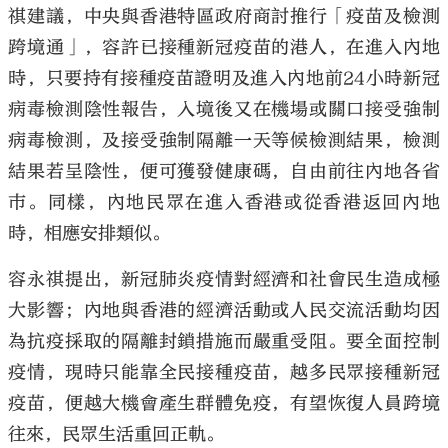
祺建議，中央與香港特區政府商討推行「疫苗及檢測
跨境通」，容許已接種新冠疫苗的港人，在進入內地
時，只要持有接種疫苗證明及進入內地前24小時新冠
病毒檢測陰性報告，入境後又在機場或關口接受強制
病毒檢測，及接受強制隔離一天等候檢測結果，檢測
結果若呈陰性，便可獲發健康碼，自由前往內地各省
巿。同樣，內地民眾在進入香港或從香港返回內地
時，相應安排類似。
容永祺提出，新冠肺炎疫情對經濟和社會民生造成極
大影響；內地與香港的經濟活動或人民交流活動均因
為抗疫採取的隔離封鎖措施而嚴重受阻。要全面控制
疫情，現時只能靠全民接種疫苗，越多民眾接種新冠
疫苗，便越大機會產生群體免疫，有望恢復人員跨境
往來，民眾生活重回正軌。