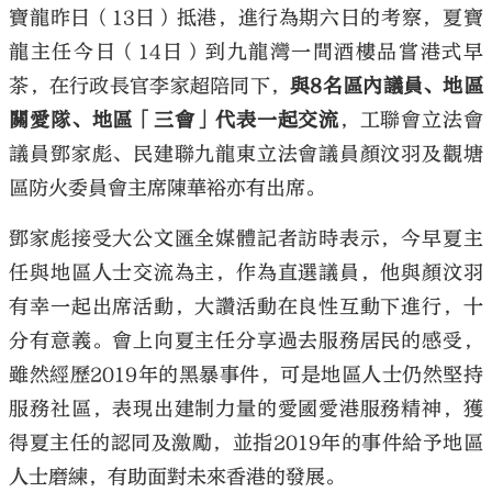
寶龍昨日（13日）抵港，進行為期六日的考察，夏寶
龍主任今日（14日）到九龍灣一間酒樓品嘗港式早
茶，在行政長官李家超陪同下，
與8名區內議員、地區
關愛隊、地區「三會」代表一起交流
，工聯會立法會
議員鄧家彪、民建聯九龍東立法會議員顏汶羽及觀塘
區防火委員會主席陳華裕亦有出席。
鄧家彪接受大公文匯全媒體記者訪時表示，今早夏主
任與地區人士交流為主，作為直選議員，他與顏汶羽
有幸一起出席活動，大讚活動在良性互動下進行，十
分有意義。會上向夏主任分享過去服務居民的感受，
雖然經歷2019年的黑暴事件，可是地區人士仍然堅持
服務社區，表現出建制力量的愛國愛港服務精神，獲
得夏主任的認同及激勵，並指2019年的事件給予地區
人士磨練，有助面對未來香港的發展。