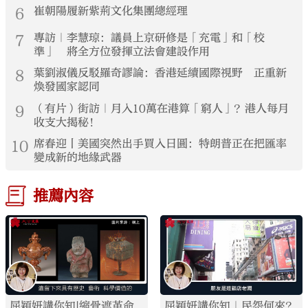
6
崔朝陽履新紫荊文化集團總經理
7
專訪｜李慧琼：議員上京研修是「充電」和「校
準」 將全方位發揮立法會建設作用
8
葉劉淑儀反駁羅奇謬論：香港延續國際視野 正重新
煥發國家認同
9
（有片）街訪｜月入10萬在港算「窮人」？港人每月
收支大揭秘！
10
席春迎丨美國突然出手買入日圓：特朗普正在把匯率
變成新的地緣武器
推薦內容
屈穎妍講你知|縮骨遮革命
屈穎妍講你知｜民怨何來？