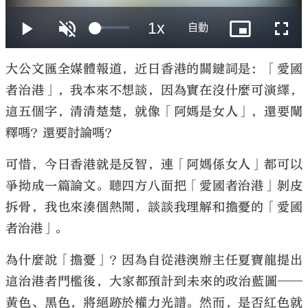
大公文匯全媒體報道，近日香港的關鍵詞是：「愛國
者治港」，我本來不想談，因為實在沒什麼可演繹，
大公文匯
這五個字，清清楚楚，就像「阿媽是女人」，還要闡
釋嗎？還要討論嗎？
可惜，今日香港就是反智，連「阿媽係女人」都可以
爭拗成一篇論文。聽四方八面把「愛國者治港」剝皮
拆骨，我也來湊個熱鬧，談談我理解和擔憂的「愛國
者治港」。
為什麼說「擔憂」？因為自從港澳辦主任夏寶龍提出
這治港者門檻後，大家都預計到未來的政治藍圖──
黃色、黑色，將絕跡於權力光譜。然而，是否紅色就