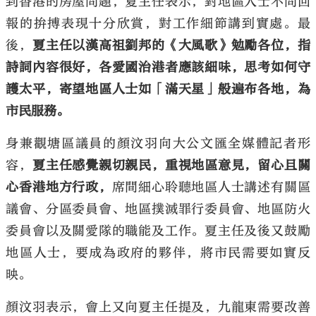
到香港的房屋問題，夏主任表示，對地區人士不問回
報的拚搏表現十分欣賞，對工作細節講到實處。最
後，
夏主任以漢高祖劉邦的《大風歌》勉勵各位，指
詩詞內容很好，各愛國治港者應該細味，思考如何守
護太平，寄望地區人士如「滿天星」般遍布各地，為
市民服務。
身兼觀塘區議員的顏汶羽向大公文匯全媒體記者形
容，
夏主任感覺親切親民，重視地區意見，留心且關
心香港地方行政，
席間細心聆聽地區人士講述有關區
議會、分區委員會、地區撲滅罪行委員會、地區防火
委員會以及關愛隊的職能及工作。夏主任及後又鼓勵
地區人士，要成為政府的夥伴，將市民需要如實反
映。
顏汶羽表示，會上又向夏主任提及，九龍東需要改善