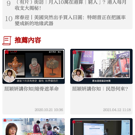
9
（有片）街訪｜月入10萬在港算「窮人」？港人每月
收支大揭秘！
10
席春迎丨美國突然出手買入日圓：特朗普正在把匯率
變成新的地緣武器
推薦內容
屈穎妍講你知|縮骨遮革命
屈穎妍講你知｜民怨何來？
2020.10.21
10:36
2021.04.12
11:18