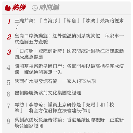
熱榜
時間鏈
1
三颱共舞！「白海豚」「鯨魚」「燦鴻」最新路徑來
了
2
皇崗口岸新動態！紅外體溫偵測系統就位 私家車一
次過關五方查驗
3
「白海豚」登陸倒計時！國家防總針對浙江福建啟動
四級應急響應
4
陳國基視察新皇崗口岸：各部門須以最高標準完成演
練 確保通關萬無一失
5
陝西柞水突發泥石流 一家人1死2失聯
6
崔朝陽履新紫荊文化集團總經理
7
專訪｜李慧琼：議員上京研修是「充電」和「校
準」 將全方位發揮立法會建設作用
8
葉劉淑儀反駁羅奇謬論：香港延續國際視野 正重新
煥發國家認同