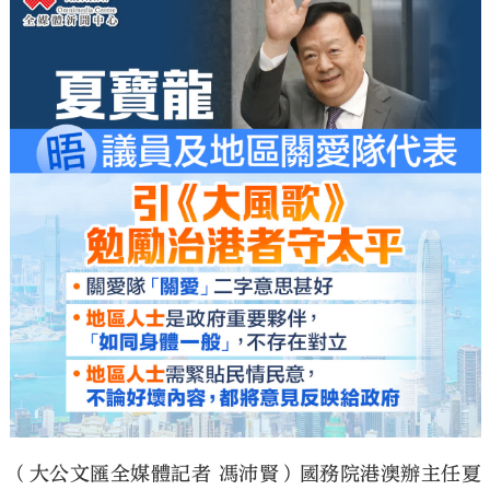
（大公文匯全媒體記者 馮沛賢）國務院港澳辦主任夏