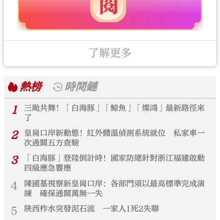
了解更多
熱榜
時間鏈
1
三颱共舞！「白海豚」「鯨魚」「燦鴻」最新路徑來
了
2
皇崗口岸新動態！紅外體溫偵測系統就位 私家車一
次過關五方查驗
3
「白海豚」登陸倒計時！國家防總針對浙江福建啟動
四級應急響應
4
陳國基視察新皇崗口岸：各部門須以最高標準完成演
練 確保通關萬無一失
5
陝西柞水突發泥石流 一家人1死2失聯