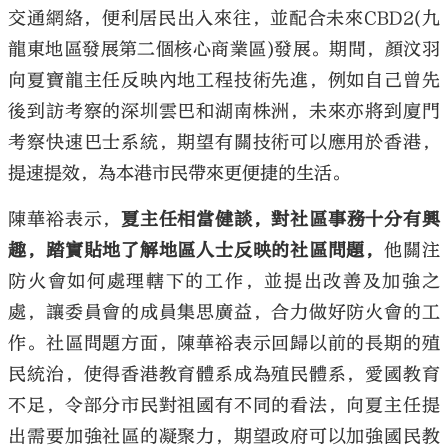
交通網絡，便利居民出入來往，並配合未來CBD2(九
龍東地區發展第二個核心商業區)發展。期間，顏汶羽
向夏寶龍主任反映內地工程技術先進，例如自己曾先
後到訪考察的深圳雲巴和湖南株洲，未來亦將到廈門
考察快速巴士系統，期望有關技術可以應用於香港，
提速提效，為本港市民帶來更便捷的生活。
陳華裕表示，
夏主任相當健談，對社區事務十分有興
趣，踏實貼地了解地區人士反映的社區問題，
他關注
防火會如何處理轄下的工作，並提出改善及加強之
處，讓委員會的成員集思廣益，合力做好防火會的工
作。社區問題方面，陳華裕表示回歸以前的長期的殖
民統治，使得香港教育體系成為殖民體系，愛國教育
不足，令部分市民對祖國有不同的看法，向夏主任提
出需要加強社區的凝聚力，期望政府可以加強國民教