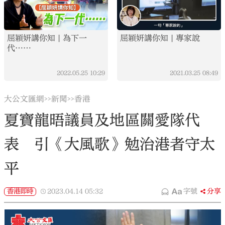
屈穎妍講你知 | 為下一
屈穎妍講你知 | 專家說
代……
2022.05.25
10:29
2021.03.25
08:49
大公文匯網
新聞
香港
>>
>>
夏寶龍晤議員及地區關愛隊代
表 引《大風歌》勉治港者守太
平
香港即時
2023.04.14
05:32
字號
分享