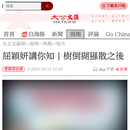
下載客戶端
首頁
白海豚
新聞
視頻
評論
Go Chin
大公文匯網
視頻
熱點
短片
>>
>>
>>
屈穎妍講你知 | 樹倒猢猻散之後
愛國者治港
2021.03.12
12:40
字號
分享