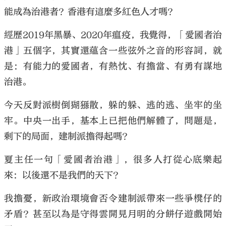
能成為治港者？香港有這麼多紅色人才嗎？
經歷2019年黑暴、2020年瘟疫，我覺得，「愛國者治
港」五個字，其實還蘊含一些弦外之音的形容詞，就
是：有能力的愛國者，有熱忱、有擔當、有勇有謀地
治港。
今天反對派樹倒猢猻散，躲的躲、逃的逃、坐牢的坐
牢。中央一出手，基本上已把他們解體了，問題是，
剩下的局面，建制派擔得起嗎？
夏主任一句「愛國者治港」，很多人打從心底樂起
來：以後還不是我們的天下？
我擔憂，新政治環境會否令建制派帶來一些爭櫈仔的
矛盾？甚至以為是守得雲開見月明的分餅仔遊戲開始