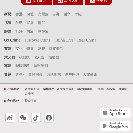
集團簡介
品牌活動
報史館
新聞
香港
內地
大灣區
台海
國際
財經
視頻
熱點
直播
精選
評論
社評
來論
港評論
Go China
Discover China
China Live
Real China
文娛
文化
體育
娛樂
港飲港色
大文號
政務號
個人號
機構號
專題
新聞專題
特別策劃
資訊
專欄+
資訊推薦
各地動態
港澳速遞
大文健康
友情鏈接：
香港商報網
香港衛視
香港經濟導報
星島環球網
中評網
海峽網
閩南網
台海網
合作夥伴：
投資甘肅