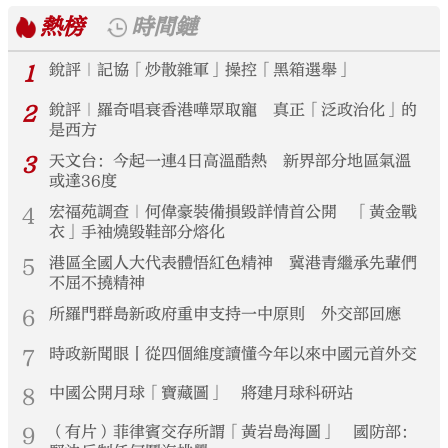
熱榜
時間鏈
1
銳評｜記協「炒散雜軍」操控「黑箱選舉」
2
銳評｜羅奇唱衰香港嘩眾取寵 真正「泛政治化」的
是西方
3
天文台：今起一連4日高溫酷熱 新界部分地區氣溫
或達36度
4
宏福苑調查｜何偉豪裝備損毀詳情首公開 「黃金戰
衣」手袖燒毀鞋部分熔化
5
港區全國人大代表體悟紅色精神 冀港青繼承先輩們
不屈不撓精神
6
所羅門群島新政府重申支持一中原則 外交部回應
7
時政新聞眼丨從四個維度讀懂今年以來中國元首外交
8
中國公開月球「寶藏圖」 將建月球科研站
9
（有片）菲律賓交存所謂「黃岩島海圖」 國防部：