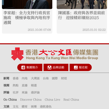
李家超：全力支持行政長官
陳國基：政府與各界並肩前
施政 積極爭取與內地有序
行 迎接精彩繽紛2025
通關
2021.10.06
07:09
2025.01.01
02:22
集團簡介
品牌活動
報史館
新聞
香港
內地
大灣區
台海
國際
財經
視頻
熱點
直播
精選
評論
社評
來論
港評論
Go China
Discover China
China Live
Real China
文娛
文化
體育
娛樂
港飲港色