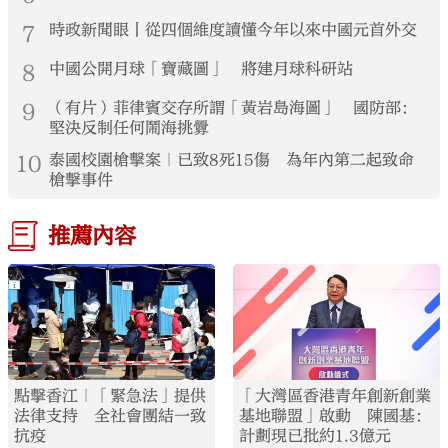
7
時政新聞眼丨從四個維度讀懂今年以來中國元首外交
8
中國公開月球「寶藏圖」 將建月球科研站
9
（有片）菲律賓交存所謂「黃岩島海圖」 國防部：
堅決反制任何鬧海挑釁
10
泰國校園槍擊案｜已致8死15傷 為年內第二起致命
槍擊事件
推薦內容
點擊香江｜「緊急法」提供
「大灣區香港青年創新創業
法律支持 全社會團結一致
基地聯盟」啟動 陳國基：
抗疫
計劃現已批約1.3億元