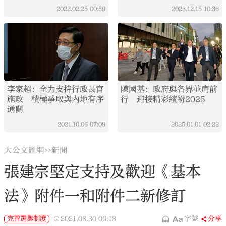
2022.02.25
00:59
2023.12.15
10:36
李家超：全力支持行政長官
陳國基：政府與各界並肩前
施政 積極爭取與內地有序
行 迎接精彩繽紛2025
通關
2021.10.06
07:09
2025.01.01
02:22
大公文匯網
新聞
>>
張建宗堅定支持及歡迎《基本
法》附件一和附件二新修訂
完善選舉制度
2021.03.30
06:13
字號
分享