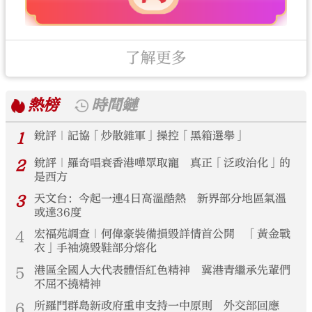
了解更多
熱榜
時間鏈
1
銳評｜記協「炒散雜軍」操控「黑箱選舉」
2
銳評｜羅奇唱衰香港嘩眾取寵 真正「泛政治化」的
是西方
3
天文台：今起一連4日高溫酷熱 新界部分地區氣溫
或達36度
4
宏福苑調查｜何偉豪裝備損毀詳情首公開 「黃金戰
衣」手袖燒毀鞋部分熔化
5
港區全國人大代表體悟紅色精神 冀港青繼承先輩們
不屈不撓精神
6
所羅門群島新政府重申支持一中原則 外交部回應