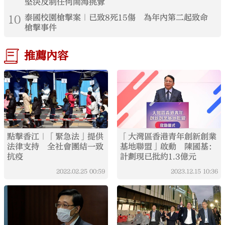
堅決反制任何鬧海挑釁
10
泰國校園槍擊案｜已致8死15傷 為年內第二起致命
槍擊事件
推薦內容
點擊香江｜「緊急法」提供
「大灣區香港青年創新創業
法律支持 全社會團結一致
基地聯盟」啟動 陳國基：
抗疫
計劃現已批約1.3億元
2022.02.25
00:59
2023.12.15
10:36