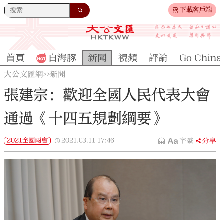
下載客戶端
首頁
白海豚
新聞
視頻
評論
Go Chin
大公文匯網
新聞
>>
張建宗：歡迎全國人民代表大會
通過《十四五規劃綱要》
2021全國兩會
2021.03.11
17:46
字號
分享