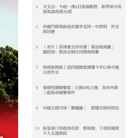
4
天文台：今起一連4日高溫酷熱 新界部分地
4
區氣溫或達36度
5
所羅門群島新政府重申支持一中原則 外交
5
部回應
6
（有片）菲律賓交存所謂「黃岩島海圖」
6
國防部：堅決反制任何鬧海挑釁
7
時政新聞眼丨從四個維度讀懂今年以來中國
7
元首外交
8
泰國校園槍擊案｜已致8死15傷 為年內第
8
二起致命槍擊事件
9
中國公開月球「寶藏圖」 將建月球科研站
9
10
新皇崗口岸啟用在即 鄧炳強：下周四展開
10
千人交通測試