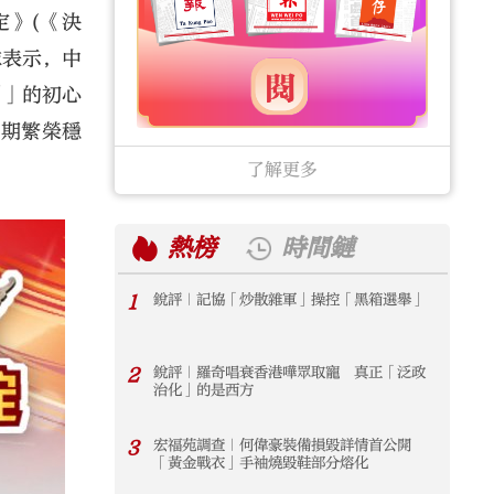
定》(《決
隊表示，中
制」的初心
長期繁榮穩
了解更多
熱榜
時間鏈
1
銳評｜記協「炒散雜軍」操控「黑箱選舉」
1
2
銳評｜羅奇唱衰香港嘩眾取寵 真正「泛政
2
治化」的是西方
3
宏福苑調查｜何偉豪裝備損毀詳情首公開
3
「黃金戰衣」手袖燒毀鞋部分熔化