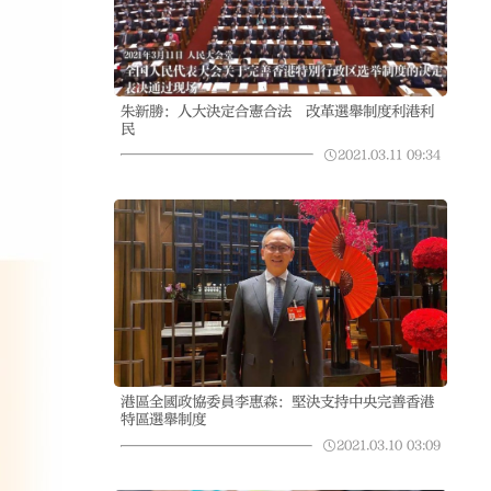
朱新勝：人大決定合憲合法 改革選舉制度利港利
民
2021.03.11
09:34
港區全國政協委員李惠森：堅決支持中央完善香港
特區選舉制度
2021.03.10
03:09