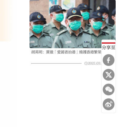
分享至
胡英明：貫徹「愛國者治港」維護香港繁榮穩定
2021.03.11
10:16