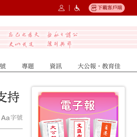
下載客戶端
號
專題
資訊
大公報·教育佳
支持
字號