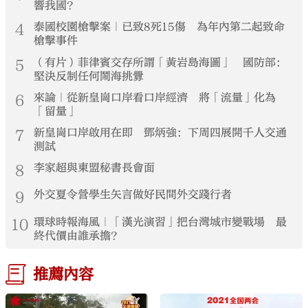
響我國？
4
泰國校園槍擊案｜已致8死15傷 為年內第二起致命
槍擊事件
5
（有片）菲律賓交存所謂「黃岩島海圖」 國防部：
堅決反制任何鬧海挑釁
6
來論｜從新皇崗口岸看口岸經濟 將「流量」化為
「留量」
7
新皇崗口岸啟用在即 鄧炳強：下周四展開千人交通
測試
8
李家超與東盟秘書長會面
9
外交夏令營學生矢言做好民間外交踐行者
10
環球時報海風｜「漢光演習」把台灣城市變戰場 最
終代價由誰承擔？
推薦內容