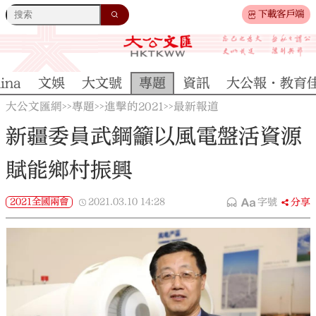
下載客戶端
ina
文娛
大文號
專題
資訊
大公報·教育
大公文匯網
專題
進擊的2021
最新報道
>>
>>
>>
新疆委員武鋼籲以風電盤活資源
賦能鄉村振興
2021全國兩會
2021.03.10
14:28
字號
分享