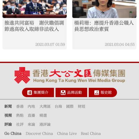
推進共同富裕 謝伏瞻倡調
楊莉珊：應提升香港公職人
節過高收入取締非法收入
員思想政治素質
2021.03.07
01:59
2021.03.04
04:55
集團簡介
品牌活動
報史館
新聞
香港
內地
大灣區
台海
國際
財經
視頻
熱點
直播
精選
評論
社評
來論
港評論
Go China
Discover China
China Live
Real China