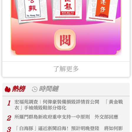
了解更多
熱榜
時間鏈
1
宏福苑調查｜何偉豪裝備損毀詳情首公開 「黃金戰
衣」手袖燒毀鞋部分熔化
2
所羅門群島新政府重申支持一中原則 外交部回應
3
「白海豚」逼近浙閩沿海！預計明晚登陸 將如何影