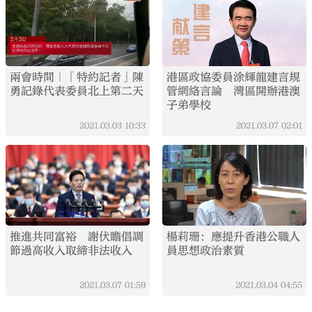
兩會時間｜「特約記者」陳
港區政協委員涂輝龍建言規
勇記錄代表委員北上第二天
管網絡言論 灣區開辦港澳
子弟學校
2021.03.03
10:33
2021.03.07
02:01
推進共同富裕 謝伏瞻倡調
楊莉珊：應提升香港公職人
節過高收入取締非法收入
員思想政治素質
2021.03.07
01:59
2021.03.04
04:55