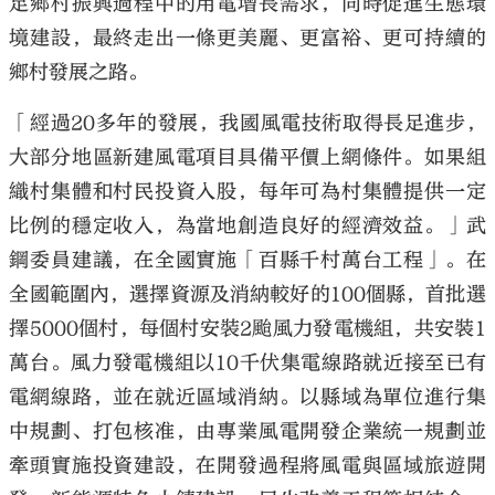
足鄉村振興過程中的用電增長需求，同時促進生態環
境建設，最終走出一條更美麗、更富裕、更可持續的
鄉村發展之路。
「經過20多年的發展，我國風電技術取得長足進步，
大部分地區新建風電項目具備平價上網條件。如果組
織村集體和村民投資入股，每年可為村集體提供一定
比例的穩定收入，為當地創造良好的經濟效益。」武
鋼委員建議，在全國實施「百縣千村萬台工程」。在
全國範圍內，選擇資源及消納較好的100個縣，首批選
擇5000個村，每個村安裝2颱風力發電機組，共安裝1
萬台。風力發電機組以10千伏集電線路就近接至已有
電網線路，並在就近區域消納。以縣域為單位進行集
中規劃、打包核准，由專業風電開發企業統一規劃並
牽頭實施投資建設，在開發過程將風電與區域旅遊開