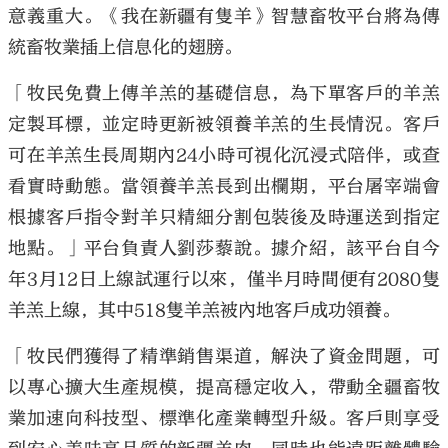
意義重大。《我在新疆有隻羊》智慧畜牧平台將為傳
統畜牧業插上信息化的翅膀。
「牧民免費上傳羊羔的基礎信息，為下單客戶的羊羔
定製耳標，並定時更新被領養羊羔的生長情況。客戶
可在羊羔生長周期內24小時可視化沉浸式陪伴，或查
看實時動態。當領養羊羔長到出欄期，平台屠宰端會
根據客戶指令對羊只精細分割包裝後及時運送到指定
地點。」平台負責人劉莎藜說。據介紹，該平台自今
年3月12日上線試運行以來，僅半月時間便有2080隻
羊羔上線，其中518隻羊羔被內地客戶成功領養。
「牧民們獲得了精準銷售渠道，解決了資金問題，可
以專心擴大生產規模，提高穩定收入，帶動全疆畜牧
業加速向科技型、標準化產業轉型升級。客戶則享受