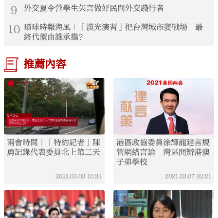
9
外交夏令營學生矢言做好民間外交踐行者
10
環球時報海風｜「漢光演習」把台灣城市變戰場 最
終代價由誰承擔？
推薦內容
兩會時間｜「特約記者」陳
港區政協委員涂輝龍建言規
勇記錄代表委員北上第二天
管網絡言論 灣區開辦港澳
子弟學校
2021.03.03
10:33
2021.03.07
02:01