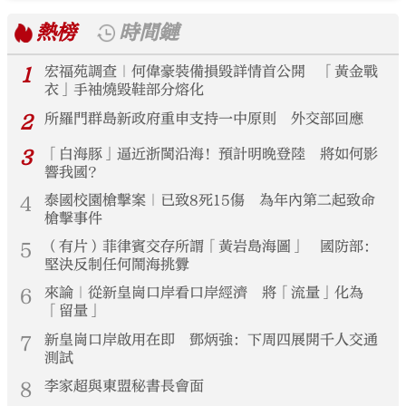
熱榜
時間鏈
1
宏福苑調查｜何偉豪裝備損毀詳情首公開 「黃金戰
衣」手袖燒毀鞋部分熔化
2
所羅門群島新政府重申支持一中原則 外交部回應
3
「白海豚」逼近浙閩沿海！預計明晚登陸 將如何影
響我國？
4
泰國校園槍擊案｜已致8死15傷 為年內第二起致命
槍擊事件
5
（有片）菲律賓交存所謂「黃岩島海圖」 國防部：
堅決反制任何鬧海挑釁
6
來論｜從新皇崗口岸看口岸經濟 將「流量」化為
「留量」
7
新皇崗口岸啟用在即 鄧炳強：下周四展開千人交通
測試
8
李家超與東盟秘書長會面