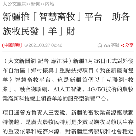
大公文匯網
新聞
內地
>>
>>
新疆推「智慧畜牧」平台 助各
族牧民發「羊」財
中國即時
2021.03.27
02:42
字號
分享
（大文新聞網 記者 應江洪）新疆3月26日正式對外發
布自治區「鄉村振興」重點扶持項目《我在新疆有隻
羊》智慧畜牧平台。這是新疆首個以「互聯網+牧
業」、融合物聯網、AI人工智能、4G/5G技術的農牧
業高新科技線上領養羊羔的服務型消費平台。
項目運營方負責人王雯說，新疆的畜牧業資源稟賦獨
特優越，是廣大農牧民特別是少數民族牧民賴以生存
的重要依靠和經濟來源，對新疆經濟發展和社會穩定