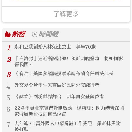
了解更多
熱榜
時間鏈
1
永和豆漿創始人林炳生去世 享年70歲
2
「白海豚」逼近浙閩沿海！預計明晚登陸 將如何影
響我國？
3
（有片）美國參議院投票確認布蘭奇任司法部長
4
外交夏令營學生矢言做好民間外交踐行者
5
《詠春》圈粉世界舞台 明年再次登陸香港
6
22名學員北京實習計劃啟動 楊莉珊：助力港青在國
家發展舞台找到自己位置
7
去年逾3.1萬外國人申請留港工作簽證 羅奇抹黑論
被打臉