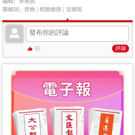
編輯：米莱狄
關鍵詞：
普檢
核酸檢測
支援隊
評論