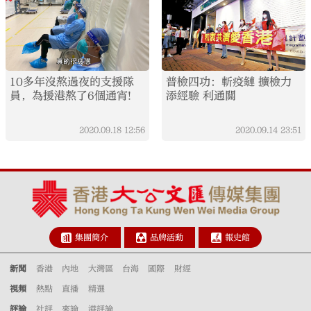
10多年沒熬過夜的支援隊
普檢四功：斬疫鏈 擴檢力
員，為援港熬了6個通宵!
添經驗 利通關
2020.09.18
12:56
2020.09.14
23:51
集團簡介
品牌活動
報史館
新聞
香港
內地
大灣區
台海
國際
財經
視頻
熱點
直播
精選
評論
社評
來論
港評論