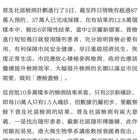
普及社區檢測計劃進行了3日，截至昨日傍晚有超過87
萬人預約，37萬人已完成採樣，在有結果的12.8萬個
樣本中，驗出6宗陽性結果，當中2宗屬新個案。普檢
進行短短幾日就發現隱形患者，充分說明普檢必要有
用，有利保障市民安全健康、早日重啟經濟民生、恢
復正常生活。市民應放心積極參與檢測，政府也應該
繼續提升檢測效率，大幅提升檢測的名額以滿足市民
需要，做到「應檢盡檢」。
從首批10多萬樣本的檢測結果來看，只有2宗新確診，
即每10萬人只有1.5人確診，但數據仍屬初步，要觀察
餘下普及社區檢測的結果。普及社區檢測有兩大意
義，一是找出隱形患者、截斷社區隱形傳播鏈，此作
用顯而易見。港大微生物學系講座教授袁國勇指出，