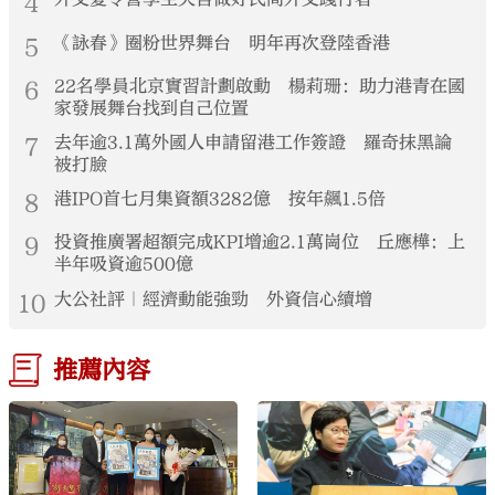
4
5
《詠春》圈粉世界舞台 明年再次登陸香港
6
22名學員北京實習計劃啟動 楊莉珊：助力港青在國
家發展舞台找到自己位置
7
去年逾3.1萬外國人申請留港工作簽證 羅奇抹黑論
被打臉
8
港IPO首七月集資額3282億 按年飆1.5倍
9
投資推廣署超額完成KPI增逾2.1萬崗位 丘應樺：上
半年吸資逾500億
10
大公社評｜經濟動能強勁 外資信心續增
推薦內容