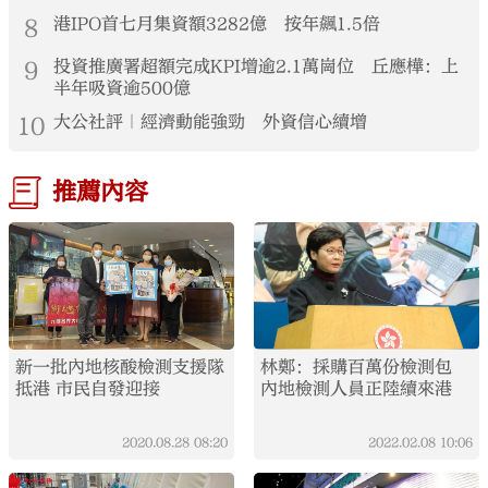
8
港IPO首七月集資額3282億 按年飆1.5倍
9
投資推廣署超額完成KPI增逾2.1萬崗位 丘應樺：上
半年吸資逾500億
10
大公社評｜經濟動能強勁 外資信心續增
推薦內容
新一批內地核酸檢測支援隊
林鄭：採購百萬份檢測包
抵港 市民自發迎接
內地檢測人員正陸續來港
2020.08.28
08:20
2022.02.08
10:06