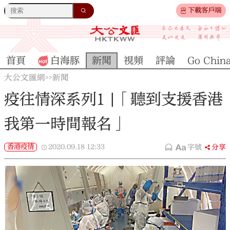
下載客戶端
首頁
白海豚
新聞
視頻
評論
Go Chin
大公文匯網
新聞
>>
疫往情深系列1 |「聽到支援香港
我第一時間報名」
香港疫情
2020.09.18
12:33
字號
分享