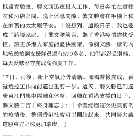
抵達實驗室，龔文勝迅速投入工作，每日奔忙在實驗
室和酒店之間。晚上休息間隙，龔文勝會在手機上和
在家裏的太太報平安。「沒想到，這段日子，我也變
成了跨境家庭。」龔文勝笑言。為了香港疫情盡快受
控，讓更多港人家庭能盡快團聚，像龔文勝一樣的內
地核酸檢測支援隊員還有570多名，他們都忍受別離，
每天默默堅守完成高強度工作。
17日，雨後，街上空氣分外清新。隨着普檢完成，香
港疫控工作向前邁出重要一步。這天，龔文勝已到達
廣東江門集中隔離和休整。回顧在香港支援的日子，
龔文勝自言「終身難忘」：「希望經歷這次史無前例
的疫情後，整個香港社會可以團結起來，共同努力讓
這顆東方之珠更加璀璨。」