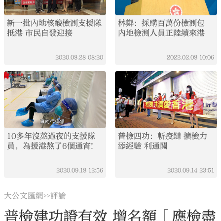
新一批內地核酸檢測支援隊
林鄭：採購百萬份檢測包
抵港 市民自發迎接
內地檢測人員正陸續來港
2020.08.28
08:20
2022.02.08
10:06
10多年沒熬過夜的支援隊
普檢四功：斬疫鏈 擴檢力
員，為援港熬了6個通宵!
添經驗 利通關
2020.09.18
12:56
2020.09.14
23:51
大公文匯網
評論
>>
普檢建功證有效 增名額「應檢盡