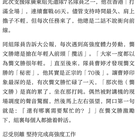
此次支援隊廣東組先遣隊7名隊員之一，他在香港「打
滿全場」，連續奮戰46天。儘管支持時間最久、肩上
擔子不輕，但每次任務來了，他總是二話不說衝向前
線。
同組隊員告訴大公報，每次遇到高強度體力勞動，龔
文勝總是搶在年輕人前頭「攬活」。「大家一度都以
為龔文勝很年輕。」直至後來，隊員曹婷才發現龔文
勝的「秘密」，他其實是正宗的「70後」。讓曹婷印
象最深的是，有次龔文勝忙碌了一天，「那次他（龔
文勝）是真的累了，坐在那打盹。偶然被對講機的現
場調度的聲音驚醒，然後馬上左右張望，開口第一句
就是：『還有哪裏需要幫忙的？』」在龔文勝激勵
下，組裏每個人都搶着幹活。
忍受別離 堅持完成高強度工作