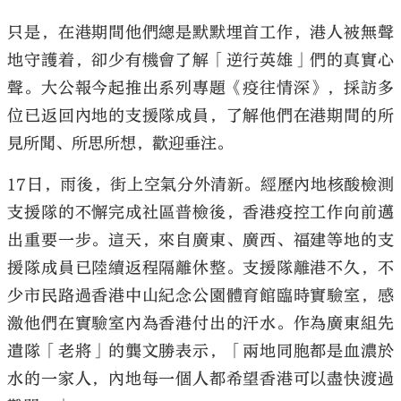
只是，在港期間他們總是默默埋首工作，港人被無聲
地守護着，卻少有機會了解「逆行英雄」們的真實心
聲。大公報今起推出系列專題《疫往情深》，採訪多
位已返回內地的支援隊成員，了解他們在港期間的所
見所聞、所思所想，歡迎垂注。
17日，雨後，街上空氣分外清新。經歷內地核酸檢測
支援隊的不懈完成社區普檢後，香港疫控工作向前邁
出重要一步。這天，來自廣東、廣西、福建等地的支
援隊成員已陸續返程隔離休整。支援隊離港不久，不
少市民路過香港中山紀念公園體育館臨時實驗室，感
激他們在實驗室內為香港付出的汗水。作為廣東組先
遣隊「老將」的龔文勝表示，「兩地同胞都是血濃於
水的一家人，內地每一個人都希望香港可以盡快渡過