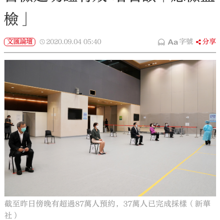
檢」
文匯論壇
2020.09.04
05:40
字號
分享
截至昨日傍晚有超過87萬人預約，37萬人已完成採樣（新華
社）