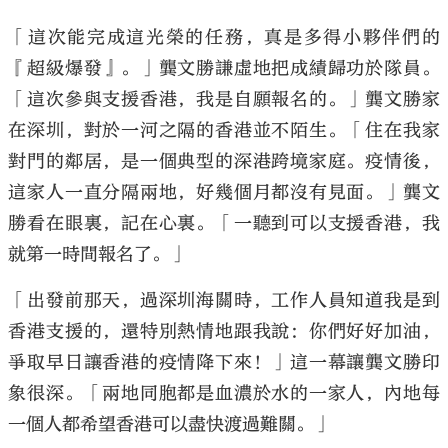
「這次能完成這光榮的任務，真是多得小夥伴們的
『超級爆發』。」龔文勝謙虛地把成績歸功於隊員。
「這次參與支援香港，我是自願報名的。」龔文勝家
在深圳，對於一河之隔的香港並不陌生。「住在我家
對門的鄰居，是一個典型的深港跨境家庭。疫情後，
這家人一直分隔兩地，好幾個月都沒有見面。」龔文
勝看在眼裏，記在心裏。「一聽到可以支援香港，我
就第一時間報名了。」
「出發前那天，過深圳海關時，工作人員知道我是到
香港支援的，還特別熱情地跟我說：你們好好加油，
爭取早日讓香港的疫情降下來！」這一幕讓龔文勝印
象很深。「兩地同胞都是血濃於水的一家人，內地每
一個人都希望香港可以盡快渡過難關。」