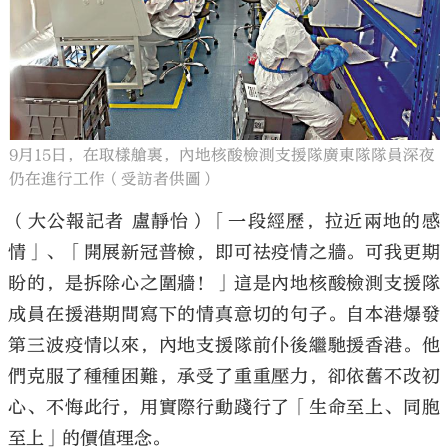
大公文匯
9月15日，在取樣艙裏，內地核酸檢測支援隊廣東隊隊員深夜
仍在進行工作（受訪者供圖）
（大公報記者 盧靜怡）「一段經歷，拉近兩地的感
情」、「開展新冠普檢，即可祛疫情之牆。可我更期
盼的，是拆除心之圍牆！」這是內地核酸檢測支援隊
成員在援港期間寫下的情真意切的句子。自本港爆發
第三波疫情以來，內地支援隊前仆後繼馳援香港。他
們克服了種種困難，承受了重重壓力，卻依舊不改初
心、不悔此行，用實際行動踐行了「生命至上、同胞
至上」的價值理念。