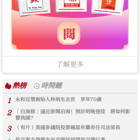
了解更多
熱榜
時間鏈
1
永和豆漿創始人林炳生去世 享年70歲
2
「白海豚」逼近浙閩沿海！預計明晚登陸 將如何影
響我國？
3
（有片）美國參議院投票確認布蘭奇任司法部長
外交夏令營學生矢言做好民間外交踐行者