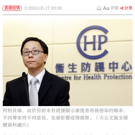
香港疫情
2022.05.17
03:28
字號
分享
何栢良稱，由於目前未有證據顯示康復者再被感染的概率，
不同專家持不同意見，也會影響疫情推算。（大公文匯全媒
體資料圖片)