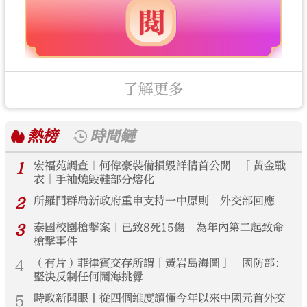
了解更多
熱榜
時間鏈
1
宏福苑調查｜何偉豪裝備損毀詳情首公開 「黃金戰
衣」手袖燒毀鞋部分熔化
2
所羅門群島新政府重申支持一中原則 外交部回應
3
泰國校園槍擊案｜已致8死15傷 為年內第二起致命
槍擊事件
4
（有片）菲律賓交存所謂「黃岩島海圖」 國防部：
堅決反制任何鬧海挑釁
5
時政新聞眼丨從四個維度讀懂今年以來中國元首外交