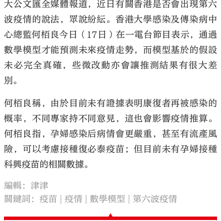
大公文匯全媒體報道，近日有關香港是否會出現第六
波疫情的說法，眾說紛紜。香港大學感染及傳染病中
心總監何栢良今日（17日）在一電台節目表示，通過
數學模型才能預測未來疫情走勢，而模型基於的假設
未必完全真確，些微改動亦會讓推測結果有很大差
別。
何栢良稱，由於目前未有證據表明康復者再被感染的
概率，不同專家持不同意見，這也會影響疫情推算。
何栢良指，孕婦感染后病情會更嚴重，甚至有流產風
險，可以考慮接種復必泰疫苗；但目前未有孕婦接種
科興疫苗的相關數據。
編輯：津津
關鍵詞：
疫苗
疫情
數學模型
第六波疫情