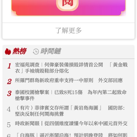
了解更多
熱榜
時間鏈
1
宏福苑調查｜何偉豪裝備損毀詳情首公開 「黃金戰
衣」手袖燒毀鞋部分熔化
2
所羅門群島新政府重申支持一中原則 外交部回應
3
泰國校園槍擊案｜已致8死15傷 為年內第二起致命
槍擊事件
4
（有片）菲律賓交存所謂「黃岩島海圖」 國防部：
堅決反制任何鬧海挑釁
5
時政新聞眼丨從四個維度讀懂今年以來中國元首外交
6
「白海豚」逼近浙閩沿海！預計明晚登陸 將如何影