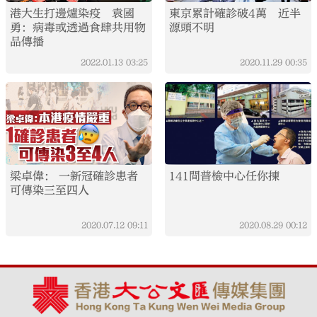
港大生打邊爐染疫 袁國
東京累計確診破4萬 近半
勇：病毒或透過食肆共用物
源頭不明
品傳播
2022.01.13
03:25
2020.11.29
00:35
梁卓偉： 一新冠確診患者
141間普檢中心任你揀
可傳染三至四人
2020.07.12
09:11
2020.08.29
00:12