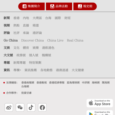
集團簡介
品牌活動
報史館
新聞
香港
內地
大灣區
台海
國際
財經
視頻
熱點
直播
精選
評論
社評
來論
港評論
Go China
Discover China
China Live
Real China
文娛
文化
體育
娛樂
港飲港色
大文號
政務號
個人號
機構號
專題
新聞專題
特別策劃
資訊
專欄+
資訊推薦
各地動態
港澳速遞
大文健康
友情鏈接：
香港商報網
香港衛視
香港經濟導報
星島環球網
中評網
海峽網
閩南網
台海網
合作夥伴：
投資甘肅