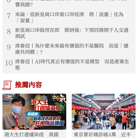
響我國？
7
來論｜從新皇崗口岸看口岸經濟 將「流量」化為
「留量」
8
新皇崗口岸啟用在即 鄧炳強：下周四展開千人交通
測試
9
席春迎丨為什麼未來最有價值的不是醫院 而是「健
康共同體」？
10
席春迎丨AI時代真正有價值的不是模型 而是產業生
態
推薦內容
港大生打邊爐染疫 袁國
東京累計確診破4萬 近半