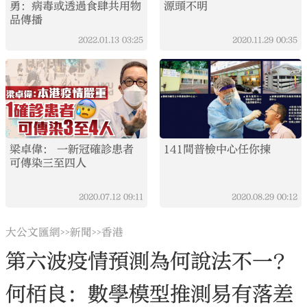
勇：病毒或透過食肆共用物
源頭不明
品傳播
2022.01.13
03:25
2020.11.29
00:35
梁卓偉： 一新冠確診患者
141間普檢中心任你揀
可傳染三至四人
2020.07.12
09:11
2020.08.29
00:12
大公文匯網
新聞
香港
>>
>>
第六波疫情預測為何說法不一？
何栢良：數學模型推測易有落差