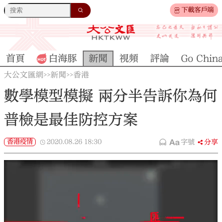
下載客戶端
首頁
白海豚
新聞
視頻
評論
Go Chin
大公文匯網
新聞
香港
>>
>>
數學模型模擬 兩分半告訴你為何
普檢是最佳防控方案
香港疫情
2020.08.26
18:30
字號
分享