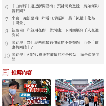
6
「白海豚」逼近浙閩沿海！預計明晚登陸 將如何影
響我國？
7
來論｜從新皇崗口岸看口岸經濟 將「流量」化為
「留量」
8
新皇崗口岸啟用在即 鄧炳強：下周四展開千人交通
測試
9
席春迎丨為什麼未來最有價值的不是醫院 而是「健
康共同體」？
10
席春迎丨AI時代真正有價值的不是模型 而是產業生
態
推薦內容