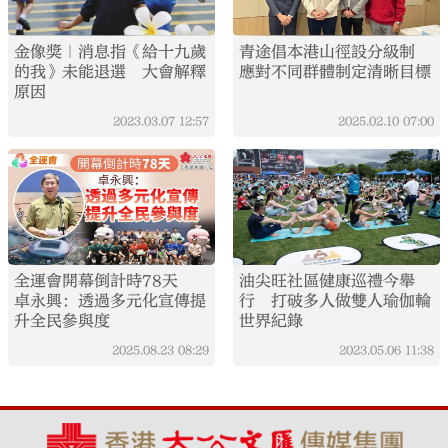
金像獎｜消息指《給十九歲
青途倡本港山徑設分級制
的我》未能退選 大會解釋
應對不同群體制定清晰目標
原因
2023.03.07
12:57
2025.02.10
07:00
全運會開幕倒計時78天
油尖旺社區健康巡禮今舉
卓永興：透過多元化宣傳提
行 打破多人做雙人瑜伽輪
升全民參與度
世界紀錄
2025.08.23
08:29
2023.05.06
11:38