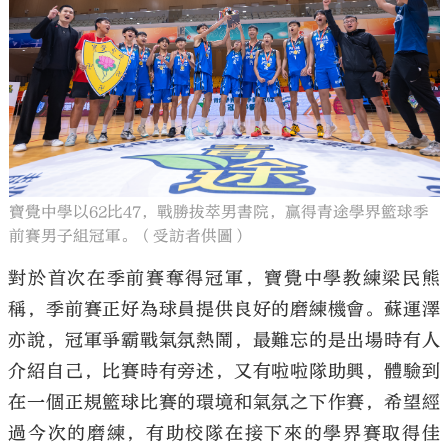
寶覺中學以62比47，戰勝拔萃男書院，贏得青途學界籃球季
前賽男子組冠軍。（受訪者供圖）
對於首次在季前賽奪得冠軍，寶覺中學教練梁民熊
稱，季前賽正好為球員提供良好的磨練機會。蘇運澤
亦說，冠軍爭霸戰氣氛熱鬧，最難忘的是出場時有人
介紹自己，比賽時有旁述，又有啦啦隊助興，體驗到
在一個正規籃球比賽的環境和氣氛之下作賽，希望經
過今次的磨練，有助校隊在接下來的學界賽取得佳