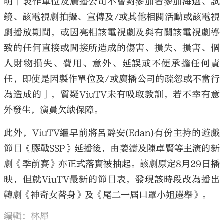
明「製作單位及廣播公司不會對參加者參加海選、試
鏡、該電視劇拍攝、宣傳及/或其他相關活動或該電視
劇播放期間，或因亮相該電視劇及與有關該電視劇導
致的任何直接或間接所造成的傷害、損失、損害、個
人財物損失、費用、意外、延誤或不便承擔任何責
任，即使是因製作單位及/或廣播公司的疏忽或不當行
為造成的」，質疑ViuTV未有吸取教訓，若不幸有意
外發生，演員欠缺保障。
此外，ViuTV繼早前將呂爵安(Edan)有份主持的遊戲
節目《膠戰SSP》延播後，由姜濤及陳卓賢等主演的新
劇《季前賽》亦正式落實被抽起。該劇原定8月29日播
映，但就ViuTV最新的節目表，發現該時段改為播出
韓劇《神奇女替身》及《尾二一屆口罩小姐選舉》。
編輯：林犀