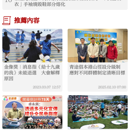
衣」手袖燒毀鞋部分熔化
推薦內容
金像獎｜消息指《給十九歲
青途倡本港山徑設分級制
的我》未能退選 大會解釋
應對不同群體制定清晰目標
原因
2023.03.07
12:57
2025.02.10
07:00