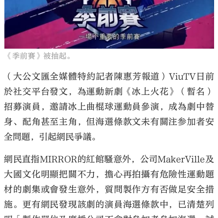
《季前賽》被抽起。
（大公文匯全媒體特約記者陳惠芳報道）ViuTV日前
於社交平台發文，為運動新劇《冰上火花》（暫名）
招募演員，邀請冰上曲棍球運動員參演，成為劇中替
身、配角甚至主角，但海選條款文未有關注参加者安
全問題，引起網民爭議。
網民直指MIRROR的紅館騷意外，公司MakerVille及
大國文化明顯把關不力，擔心再拍攝有危險性運動題
材的劇集或會發生意外，質問製作方有否做足安全措
施。更有網民發現該劇的演員海選條款中，已清楚列