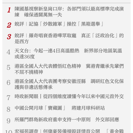
1
陳國基視察新皇崗口岸：各部門須以最高標準完成演
練 確保通關萬無一失
2
銳評｜記協「炒散雜軍」操控「黑箱選舉」
3
銳評｜羅奇唱衰香港嘩眾取寵 真正「泛政治化」的
是西方
4
天文台：今起一連4日高溫酷熱 新界部分地區氣溫
或達36度
5
港區全國人大代表體悟紅色精神 冀港青繼承先輩們
不屈不撓精神
6
港區全國人大代表團考察安徽涇縣 調研紅色文化保
護與非遺活態傳承
7
時政新聞眼丨從四個維度讀懂今年以來中國元首外交
8
中國公開月球「寶藏圖」 將建月球科研站
9
所羅門群島新政府重申支持一中原則 外交部回應
10
宏福苑調查｜何偉豪裝備損毀詳情首公開 「黃金戰