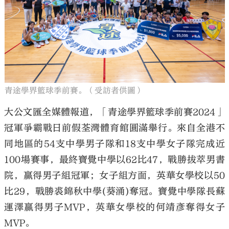
大公文匯
青途學界籃球季前賽。（受訪者供圖）
大公文匯全媒體報道，「青途學界籃球季前賽2024」
冠軍爭霸戰日前假荃灣體育館圓滿舉行。來自全港不
同地區的54支中學男子隊和18支中學女子隊完成近
100場賽事，最終寶覺中學以62比47，戰勝拔萃男書
院，贏得男子組冠軍；女子組方面，英華女學校以50
比29，戰勝裘錦秋中學(葵涌)奪冠。寶覺中學隊長蘇
運澤贏得男子MVP，英華女學校的何靖彥奪得女子
MVP。