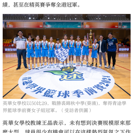
績，甚至在精英賽爭奪全港冠軍。
英華女學校以50比29，戰勝裘錦秋中學(葵涌)，奪得青途學
界籃球季前賽女子組冠軍。（受訪者供圖）
英華女學校教練王晶表示，未有想到決賽規模原來那
麼大型，球員很少有機會可以在這樣熱烈氣氛之下作