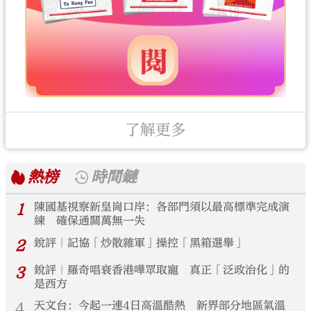
了解更多
熱榜
時間鏈
1
陳國基視察新皇崗口岸：各部門須以最高標準完成演
練 確保通關萬無一失
2
銳評｜記協「炒散雜軍」操控「黑箱選舉」
3
銳評｜羅奇唱衰香港嘩眾取寵 真正「泛政治化」的
是西方
4
天文台：今起一連4日高溫酷熱 新界部分地區氣溫