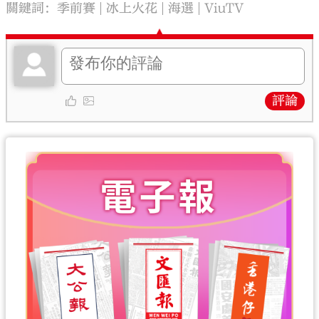
關鍵詞：
季前賽
冰上火花
海選
ViuTV
評論