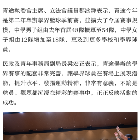
青途執委會主席、立法會議員鄭泳舜表示，青途今年
是第二年舉辦學界籃球季前賽，並擴大了今屆賽事規
模，中學男子組由去年首屆48隊擴軍至54隊，中學女
子組由12隊增加至18隊，惠及到更多學校和學界球
員。
民政及青年事務局副局長梁宏正表示，青途舉辦的學
界賽事的配套非常完善，讓學界球員在賽場上展現潛
能，提升水平，發揚運動精神，非常有意義，不論是
球員、觀眾都沉浸在精彩的賽事中，正正反映活動的
成功。