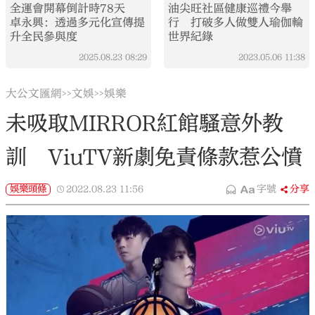
全運會開幕倒計時78天
油尖旺社區健康巡禮今舉
卓永興：透過多元化宣傳提
行 打破多人做雙人瑜伽輪
升全民參與度
世界紀錄
2025.08.23
08:29
2023.05.06
11:38
大公文匯網
文娛
娛樂
>>
>>
未吸取MIRROR紅館騷意外教
訓 ViuTV新劇免責條款惹公憤
娛樂頭條
2022.08.23
11:56
字號
分享