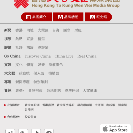
集團簡介
品牌活動
報史館
新聞
香港
內地
大灣區
台海
國際
財經
視頻
熱點
直播
精選
評論
社評
來論
港評論
Go China
Discover China
China Live
Real China
文娛
文化
體育
娛樂
港飲港色
大文號
政務號
個人號
機構號
專題
新聞專題
特別策劃
資訊
專欄+
資訊推薦
各地動態
港澳速遞
大文健康
友情鏈接：
香港商報網
香港衛視
香港經濟導報
星島環球網
中評網
海峽網
閩南網
台海網
合作夥伴：
投資甘肅