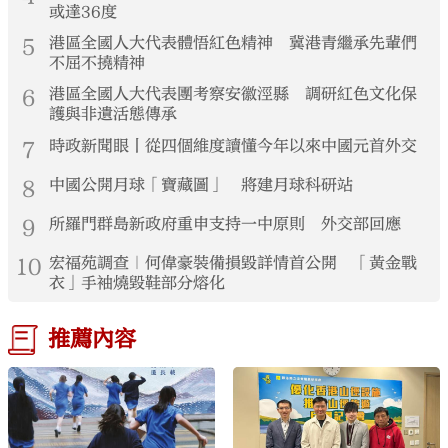
或達36度
5
港區全國人大代表體悟紅色精神 冀港青繼承先輩們
不屈不撓精神
6
港區全國人大代表團考察安徽涇縣 調研紅色文化保
護與非遺活態傳承
7
時政新聞眼丨從四個維度讀懂今年以來中國元首外交
8
中國公開月球「寶藏圖」 將建月球科研站
9
所羅門群島新政府重申支持一中原則 外交部回應
10
宏福苑調查｜何偉豪裝備損毀詳情首公開 「黃金戰
衣」手袖燒毀鞋部分熔化
推薦內容