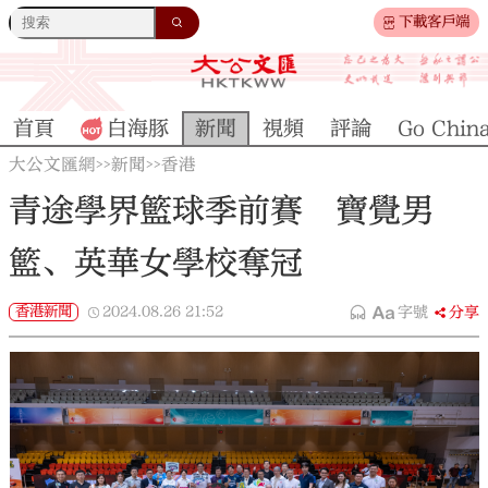
下載客戶端
首頁
白海豚
新聞
視頻
評論
Go Chin
大公文匯網
新聞
香港
>>
>>
青途學界籃球季前賽 寶覺男
籃、英華女學校奪冠
香港新聞
2024.08.26
21:52
字號
分享