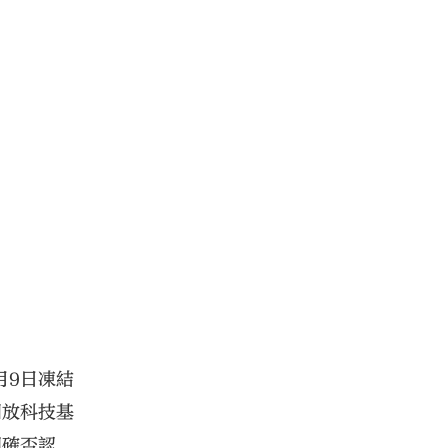
月9日凍結
開放科技基
明確否認，