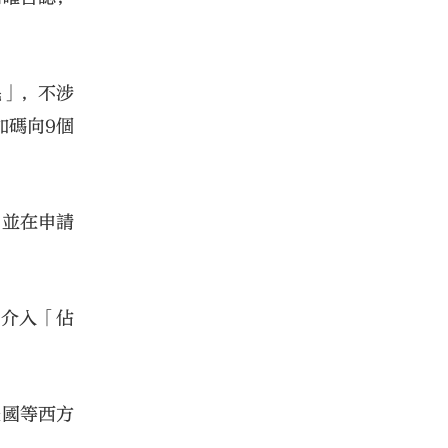
民」，不涉
加碼向9個
。
，並在申請
份介入「佔
美國等西方