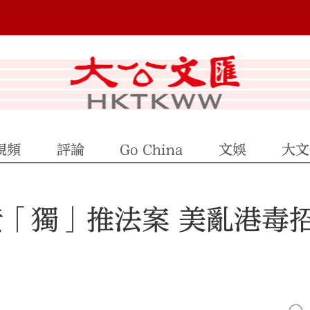
視頻
評論
Go China
文娛
大文
黃「獨」推法案 美亂港毒