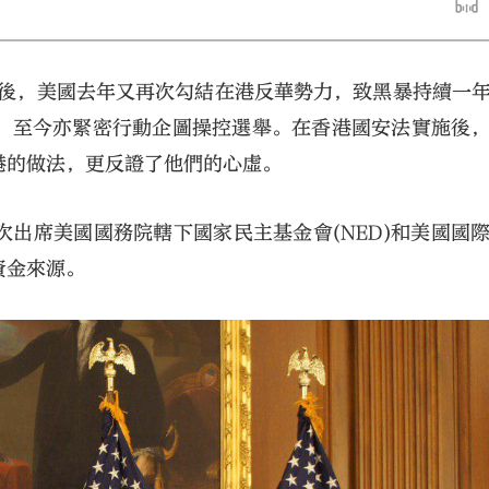
」後，美國去年又再次勾結在港反華勢力，致黑暴持續一
，至今亦緊密行動企圖操控選舉。在香港國安法實施後
港的做法，更反證了他們的心虛。
大公文匯
出席美國國務院轄下國家民主基金會(NED)和美國國
資金來源。