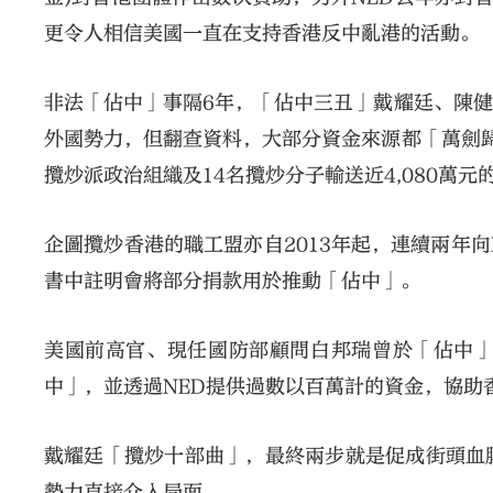
更令人相信美國一直在支持香港反中亂港的活動。
非法「佔中」事隔6年，「佔中三丑」戴耀廷、陳
外國勢力，但翻查資料，大部分資金來源都「萬劍
攬炒派政治組織及14名攬炒分子輸送近4,080萬
企圖攬炒香港的職工盟亦自2013年起，連續兩年向
書中註明會將部分捐款用於推動「佔中」。
美國前高官、現任國防部顧問白邦瑞曾於「佔中
中」，並透過NED提供過數以百萬計的資金，協助
戴耀廷「攬炒十部曲」，最終兩步就是促成街頭血
勢力直接介入局面。