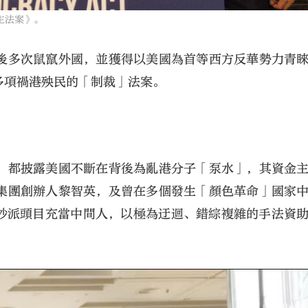
主法案》。
後多次鼠竄外國，並獲得以美國為首等西方反華勢力青
多項禍港殃民的「制裁」法案。
，都披露美國不斷在背後為亂港分子「泵水」，其資金
集團創辦人黎智英，及曾在多個發生「顏色革命」國家
攬炒派頭目充當中間人，以極為迂迴、錯綜複雜的手法資