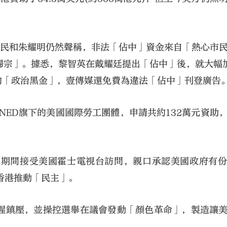
健民和朱耀明仍然聲稱，非法「佔中」資金來自「熱心市
歸宗」。據悉，黎智英在戴耀廷提出「佔中」後，就大幅
元的「政治黑金」，壹傳媒還免費為違法「佔中」刊登廣告
NED旗下的美國國際勞工團體，申請共約132萬元資助
」期間接受美國霍士電視台訪問，親口承認美國政府有
香港推動「民主」。
腥鎮壓，並操控選舉在議會發動「顏色革命」，製造讓