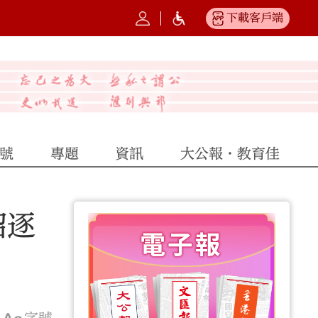
下載客戶端
號
專題
資訊
大公報·教育佳
招逐