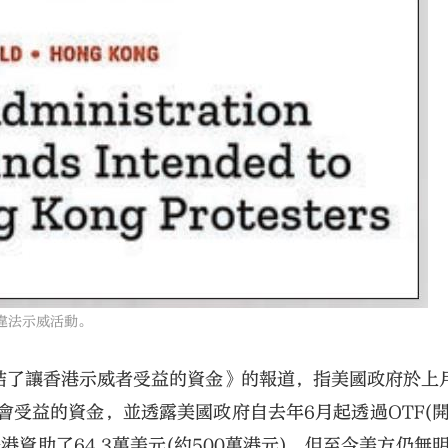
違法示威活動。
結了讓香港示威者受益的資金》的報道，指美國政府於上
威者會受益的資金，並透露美國政府自去年6月起透過OTF(
港資助了64.3萬美元(約500萬港元)，但至今美方仍無