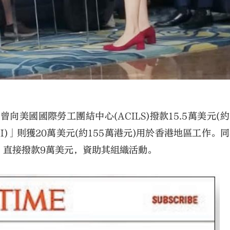
向美國國際勞工團結中心(ACILS)撥款15.5萬美元(約 
I)」則獲20萬美元(約155萬港元)用於香港地區工作。同
」直接撥款9萬美元，資助其組織活動。