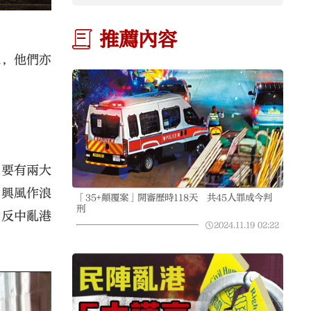
推薦內容
睞，他們亦
主要有兩大
中興風作浪
「35+顛覆案」開審歷時118天 共45人罪成今判
刑
助反中亂港
2024.11.19
02:22