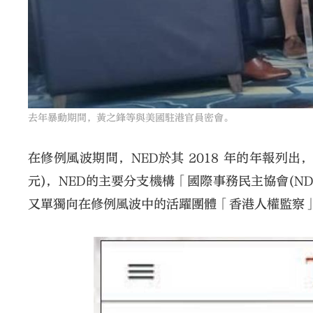
去年暴動期間，黃之鋒等與美國駐港官員密會。
在修例風波期間，NED於其 2018 年的年報列出，曾
元)，NED的主要分支機構「國際事務民主協會(ND
又單獨向在修例風波中的活躍團體「香港人權監察