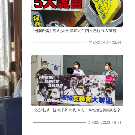
民陣散檔 | 禍國殃民 撐暴大台四大惡行五大謊言
2021.08.16
08:44
大公社評｜鏟除「外國代理人」 堅定維護國家安全
2021.08.26
01:31