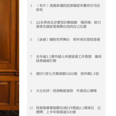
4
（有片）美國參議院投票確認布蘭奇任司法
4
部長
5
22名學員北京實習計劃啟動 楊莉珊：助力
5
港青在國家發展舞台找到自己位置
6
《詠春》圈粉世界舞台 明年再次登陸香港
6
7
去年逾3.1萬外國人申請留港工作簽證 羅奇
7
抹黑論被打臉
8
港IPO首七月集資額3282億 按年飆1.5倍
8
9
大公社評｜經濟動能強勁 外資信心續增
9
10
投資推廣署超額完成KPI增逾2.1萬崗位 丘
10
應樺：上半年吸資逾500億