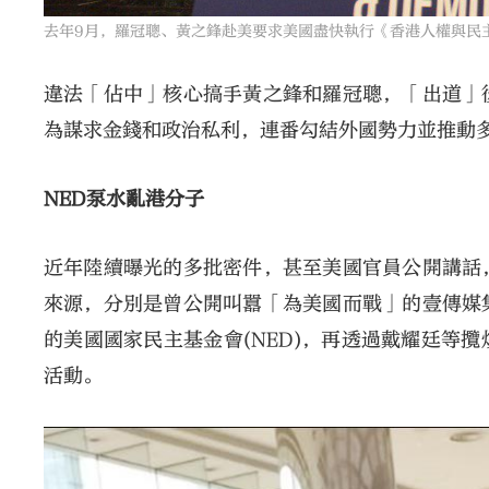
去年9月，羅冠聰、黃之鋒赴美要求美國盡快執行《香港人權與民
違法「佔中」核心搞手黃之鋒和羅冠聰，「出道」
為謀求金錢和政治私利，連番勾結外國勢力並推動
NED泵水亂港分子
近年陸續曝光的多批密件，甚至美國官員公開講話
來源，分別是曾公開叫囂「為美國而戰」的壹傳媒
的美國國家民主基金會(NED)，再透過戴耀廷等
活動。