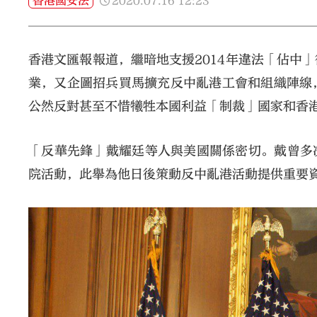
2020.07.16
12:23
香港國安法
香港文匯報報道，繼暗地支援2014年違法「佔中
業，又企圖招兵買馬擴充反中亂港工會和組織陣線
公然反對甚至不惜犧牲本國利益「制裁」國家和香
「反華先鋒」戴耀廷等人與美國關係密切。戴曾多次
院活動，此舉為他日後策動反中亂港活動提供重要