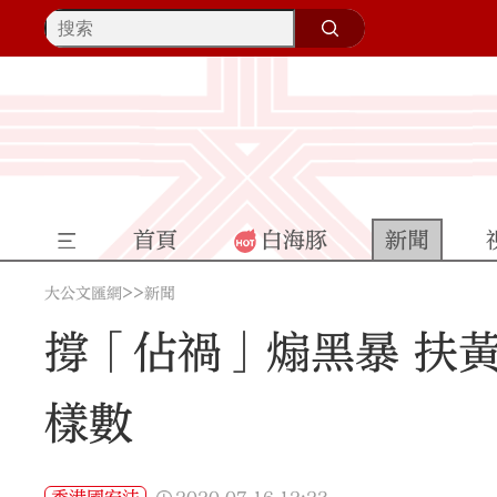
首頁
白海豚
新聞
>>
大公文匯網
新聞
撐「佔禍」煽黑暴 扶
樣數