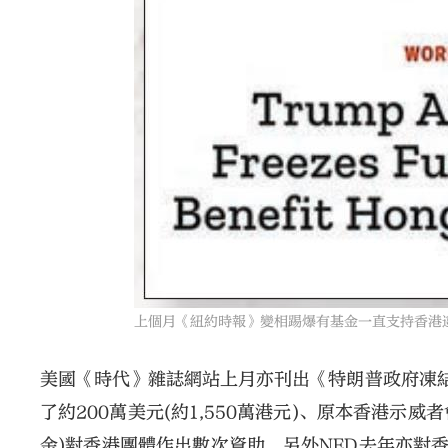
上個月《紐約時報》變相踢爆有基金一直支持香港
美國《時代》雜誌網站上月亦刊出《特朗普政府凍
了約200萬美元(約1,550萬港元)、原本香港示
金)對香港團體作出數次資助，另外NED去年亦對香