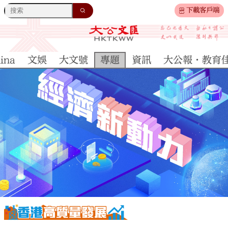
下載客戶端
ina
文娛
大文號
專題
資訊
大公報·教育