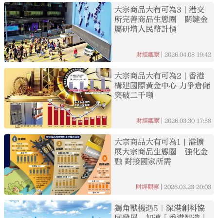
大宗商品大有可為3 | 港交
所完善商品生態圈 關鍵金
屬研增人民幣計價
2026.04.08
19:42
財經觀察
大公文匯
大宗商品大有可為2 | 香港
構建國際黃金中心 力爭倉儲
突破二千噸
2026.03.30
17:58
財經觀察
大宗商品大有可為1 | 港擴
展大宗商品生態圈 強化金
融 對接國家所需
2026.03.23
20:03
財經觀察
獨角獸機遇5｜深港創科協
同發展 加速「香港智造」