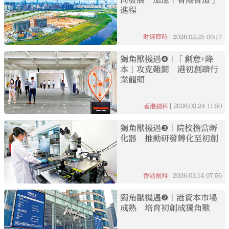
進程
2026.02.25
09:17
財經即時
獨角獸機遇❹｜「創意+降
本」攻克難關 港初創躋行
業龍頭
2026.02.24
11:50
香港創科
獨角獸機遇❸｜院校擔當孵
化器 推動研發轉化至初創
2026.02.14
07:56
香港創科
獨角獸機遇❷｜港資本市場
成熟 培育初創成獨角獸