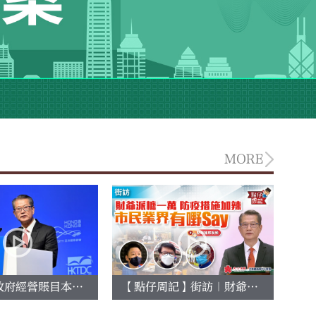
MORE
【點仔周記】街訪｜財爺派糖一萬 防疫措施加辣 市民業界有嘢Say
陳茂波：政府經營賬目本財年恢復盈餘 較估算提早一年