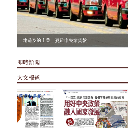
建造及的士業 憂難申失業貸款
即時新聞
大文報道