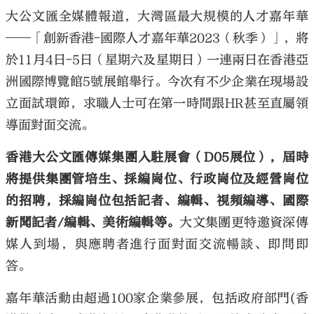
大公文匯全媒體報道，大灣區最大規模的人才嘉年華
——「創新香港-國際人才嘉年華2023（秋季）」，將
於11月4日-5日（星期六及星期日）一連兩日在香港亞
洲國際博覽館5號展館舉行。今次有不少企業在現場設
立面試環節，求職人士可在第一時間跟HR甚至直屬領
導面對面交流。
香港大公文匯傳媒集團入駐展會（D05展位），屆時
將提供集團管培生、採編崗位、行政崗位及經營崗位
的招聘，採編崗位包括記者、編輯、視頻編導、國際
新聞記者/編輯、美術編輯等。
大文集團更特邀資深傳
媒人到場，與應聘者進行面對面交流暢談、即問即
答。
嘉年華活動由超過100家企業參展，包括政府部門(香