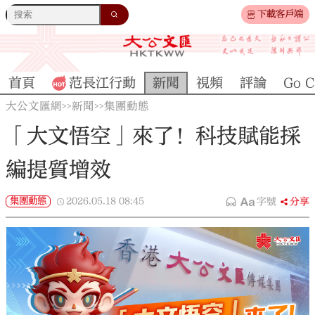
下載客戶端
首頁
范長江行動
新聞
視頻
評論
Go C
大公文匯網
新聞
集團動態
>>
>>
「大文悟空」來了！科技賦能採
編提質增效
集團動態
2026.05.18
08:45
字號
分享