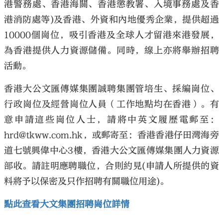
港警務處、香港海關、香港懲教署、入境事務處及香
港消防處等)及香港、外資和內地優秀企業，提供超過
10000個崗位，吸引香港及全球人才留港來港發展，
為香港提供人力資源儲備。同時，線上亦將舉辦招聘
活動。
香港大公文匯傳媒集團誠聘集團管培生、採編崗位、
行政崗位及經營崗位人員（工作地點均在香港）。有
意申請這些崗位人士，請將中英文履歷電郵至：
hrd@tkww.com.hk，或郵寄至：香港香港仔田灣海旁
道七號興偉中心3樓，香港大公文匯傳媒集團人力資源
部收。請註明應聘職位，合則約見(申請人所提供的資
料將予以保密及只作招聘有關職位用途)。
點此查看大文集團招聘崗位詳情