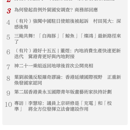
3
為何發起首例外貿國安調查？商務部回應
4
（有片）強闖中國駐日使館後被起訴 村田晃大：深
感後悔
5
三颱共舞！「白海豚」「鯨魚」「燦鴻」最新路徑來
了
6
（有片）港好十五五 | 董煜：內地消費生產快速更新
迭代 冀港青更好與內地對接
7
神二十一乘組返回地球後首次公開亮相
8
葉劉淑儀反駁羅奇謬論：香港延續國際視野 正重新
煥發國家認同
9
第二屆香港黃永玉國際青年版畫藝術家扶持計劃
10
專訪｜李慧琼：議員上京研修是「充電」和「校
準」 將全方位發揮立法會建設作用