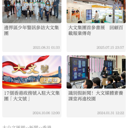
邊界區少年警訊參訪大文集
大文集團首參書展 回顧百
團
載報業傳奇
2021.08.31
01:33
2025.07.15
23:57
17個香港政務號入駐大文集
識別假新聞！大文媒體素養
團「大文號」
課堂再進校園
2024.10.06
12:00
2024.01.31
12:22
大公文匯網
新聞
香港
>>
>>