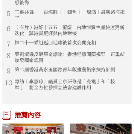
感後悔
5
三颱共舞！「白海豚」「鯨魚」「燦鴻」最新路徑來
了
6
（有片）港好十五五 | 董煜：內地消費生產快速更新
迭代 冀港青更好與內地對接
7
神二十一乘組返回地球後首次公開亮相
8
葉劉淑儀反駁羅奇謬論：香港延續國際視野 正重新
煥發國家認同
9
第二屆香港黃永玉國際青年版畫藝術家扶持計劃
10
專訪｜李慧琼：議員上京研修是「充電」和「校
準」 將全方位發揮立法會建設作用
推薦內容