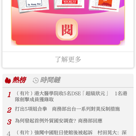
了解更多
熱榜
時間鏈
1
（有片）港大醫學院收5名DSE「超級狀元」 1名港
隊劍擊成員獲錄取
2
打出5項組合拳 商務部出台一系列對美反制措施
3
為何發起首例外貿國安調查？商務部回應
4
（有片）強闖中國駐日使館後被起訴 村田晃大：深