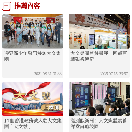
推薦內容
邊界區少年警訊參訪大文集
大文集團首參書展 回顧百
團
載報業傳奇
2021.08.31
01:33
2025.07.15
23:57
17個香港政務號入駐大文集
識別假新聞！大文媒體素養
團「大文號」
課堂再進校園