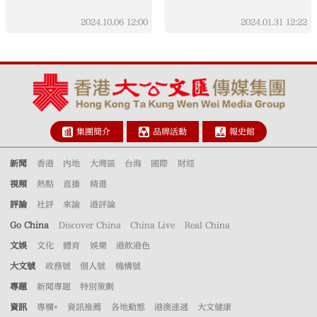
2024.10.06
12:00
2024.01.31
12:22
集團簡介
品牌活動
報史館
新聞
香港
內地
大灣區
台海
國際
財經
視頻
熱點
直播
精選
評論
社評
來論
港評論
Go China
Discover China
China Live
Real China
文娛
文化
體育
娛樂
港飲港色
大文號
政務號
個人號
機構號
專題
新聞專題
特別策劃
資訊
專欄+
資訊推薦
各地動態
港澳速遞
大文健康