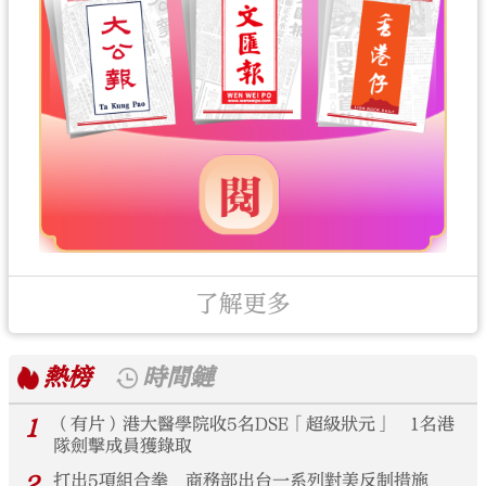
了解更多
熱榜
時間鏈
1
（有片）港大醫學院收5名DSE「超級狀元」 1名港
隊劍擊成員獲錄取
2
打出5項組合拳 商務部出台一系列對美反制措施