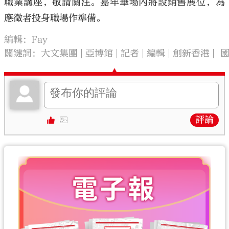
職業講座，敬請關注。嘉年華場內將設銷售展位，為
應徵者投身職場作準備。
編輯：Fay
關鍵詞：
大文集團
亞博館
記者
編輯
創新香港
國
評論