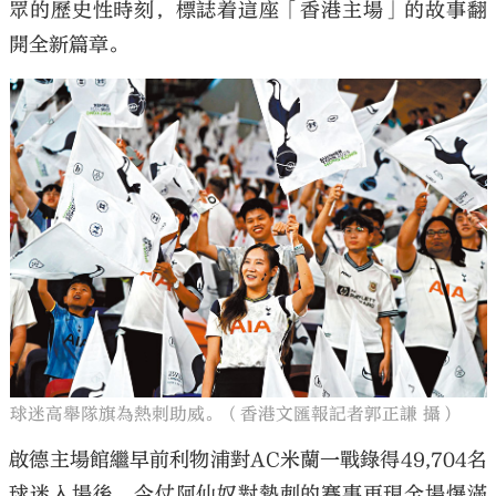
眾的歷史性時刻，標誌着這座「香港主場」的故事翻
開全新篇章。
球迷高舉隊旗為熱刺助威。（香港文匯報記者郭正謙 攝）
啟德主場館繼早前利物浦對AC米蘭一戰錄得49,704名
球迷入場後，今仗阿仙奴對熱刺的賽事再現全場爆滿