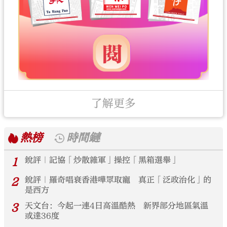
了解更多
熱榜
時間鏈
1
銳評｜記協「炒散雜軍」操控「黑箱選舉」
2
銳評｜羅奇唱衰香港嘩眾取寵 真正「泛政治化」的
是西方
3
天文台：今起一連4日高溫酷熱 新界部分地區氣溫
或達36度