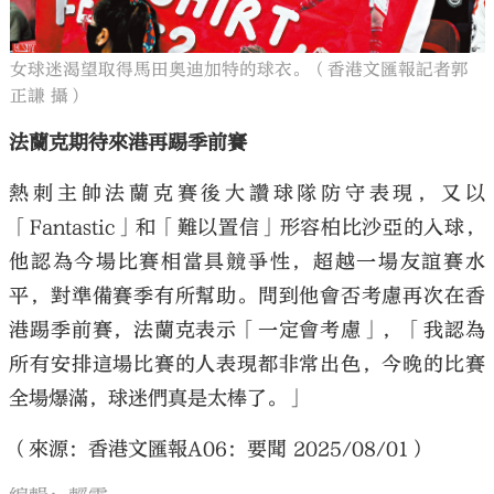
女球迷渴望取得馬田奧迪加特的球衣。（香港文匯報記者郭
正謙 攝）
法蘭克期待來港再踢季前賽
熱刺主帥法蘭克賽後大讚球隊防守表現，又以
「Fantastic」和「難以置信」形容柏比沙亞的入球，
他認為今場比賽相當具競爭性，超越一場友誼賽水
平，對準備賽季有所幫助。問到他會否考慮再次在香
港踢季前賽，法蘭克表示「一定會考慮」，「我認為
所有安排這場比賽的人表現都非常出色，今晚的比賽
全場爆滿，球迷們真是太棒了。」
（來源：香港文匯報A06：要聞 2025/08/01）