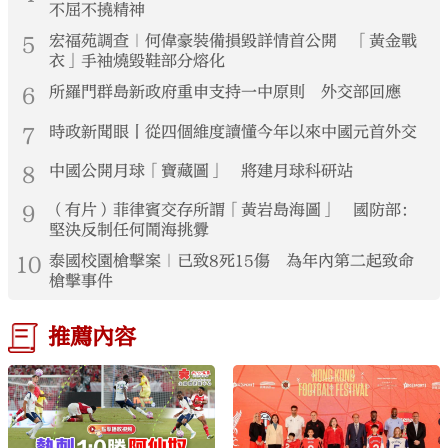
不屈不撓精神
5
宏福苑調查｜何偉豪裝備損毀詳情首公開 「黃金戰
衣」手袖燒毀鞋部分熔化
6
所羅門群島新政府重申支持一中原則 外交部回應
7
時政新聞眼丨從四個維度讀懂今年以來中國元首外交
8
中國公開月球「寶藏圖」 將建月球科研站
9
（有片）菲律賓交存所謂「黃岩島海圖」 國防部：
堅決反制任何鬧海挑釁
10
泰國校園槍擊案｜已致8死15傷 為年內第二起致命
槍擊事件
推薦內容