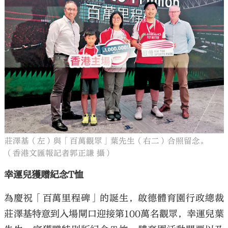
莊澤基（左）與「百萬觀眾」葉先生（右二）合照留念。
（香港文匯報記者郭正謙 攝）
幸運兒獲贈紀念T恤
為慶祝「百萬里程碑」的誕生，啟德體育園行政總裁
莊澤基特意到入場閘口迎接第100萬名觀眾，幸運兒葉