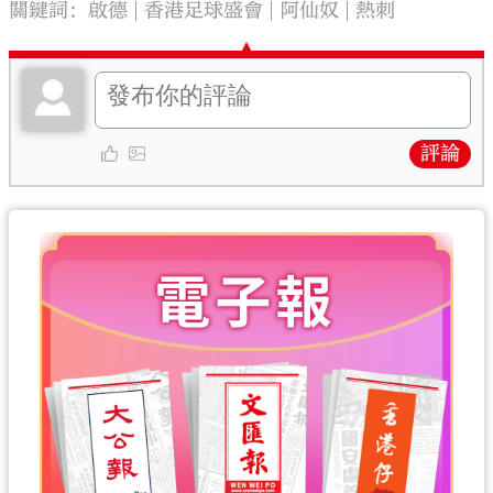
關鍵詞：
啟德
香港足球盛會
阿仙奴
熱刺
評論