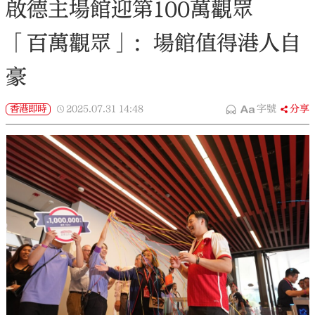
啟德主場館迎第100萬觀眾
「百萬觀眾」：場館值得港人自
豪
香港即時
2025.07.31
14:48
字號
分享