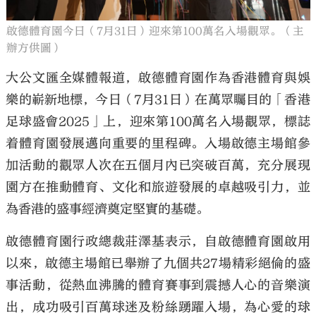
啟德體育園今日（7月31日）迎來第100萬名入場觀眾。（主
辦方供圖）
大公文匯全媒體報道，啟德體育園作為香港體育與娛
樂的嶄新地標，今日（7月31日）在萬眾矚目的「香港
足球盛會2025」上，迎來第100萬名入場觀眾，標誌
着體育園發展邁向重要的里程碑。入場啟德主場館參
加活動的觀眾人次在五個月內已突破百萬，充分展現
園方在推動體育、文化和旅遊發展的卓越吸引力，並
為香港的盛事經濟奠定堅實的基礎。
啟德體育園行政總裁莊澤基表示，自啟德體育園啟用
以來，啟德主場館已舉辦了九個共27場精彩絕倫的盛
事活動，從熱血沸騰的體育賽事到震撼人心的音樂演
出，成功吸引百萬球迷及粉絲踴躍入場，為心愛的球