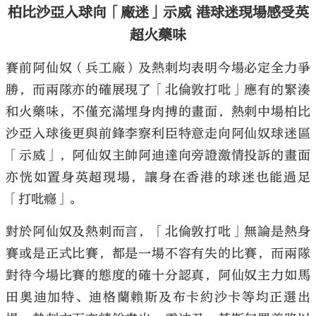
柏比沙亞入球向「廠迷」示威 港球迷現場感受英
超火藥味
賽前阿仙奴（兵工廠）及熱刺均表明今場必定全力爭
勝，而兩隊亦的確展現了「北倫敦打吡」應有的緊湊
和火藥味，不僅充滿埋身肉搏的畫面，熱刺中場柏比
沙亞入球後更與前鋒李察利臣特意走向阿仙奴球迷區
「示威」，阿仙奴主帥阿迪達向旁證激情投訴的畫面
亦恍如置身英超現場，讓身在香港的球迷也能過足
「打吡癮」。
對於阿仙奴及熱刺而言，「北倫敦打吡」無論是熱身
賽或是正式比賽，都是一場不容有失的比賽，而兩隊
對待今場比賽的態度的確十分認真，阿仙奴主力如馬
田奧迪加特、迪格蘭賴斯及布卡約沙卡等均正選出