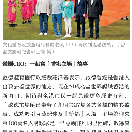
文化體育及旅遊局局長羅淑佩（中）再次到現場觀戰。（香
港文匯報記者郭正謙 攝）
體園CEO：一起寫「香港主場」故事
啟德體育園行政總裁莊澤基表示，啟德曾經是香港人
出發去看世界的地方，現在卻成為全世界認識香港的
新窗口，期待與全港市民一起見證更多歷史時刻：
「啟德主場館已舉辦了九個共27場各式各樣的精彩盛
事，成功吸引百萬球迷及『粉絲』入場，主場館迎來
第100萬名入場觀眾是一個意義非凡的里程碑，啟德曾