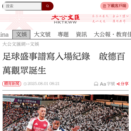
下載客戶端
ina
文娛
大文號
專題
資訊
大公報·教育
大公文匯網
文娛
>>
足球盛事譜寫入場紀錄 啟德百
萬觀眾誕生
體育新聞
2025.08.01
08:21
字號
分享