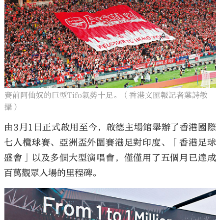
賽前阿仙奴的巨型Tifo氣勢十足。（香港文匯報記者葉詩敏
攝）
由3月1日正式啟用至今，啟德主場館舉辦了香港國際
七人欖球賽、亞洲盃外圍賽港足對印度、「香港足球
盛會」以及多個大型演唱會，僅僅用了五個月已達成
百萬觀眾入場的里程碑。