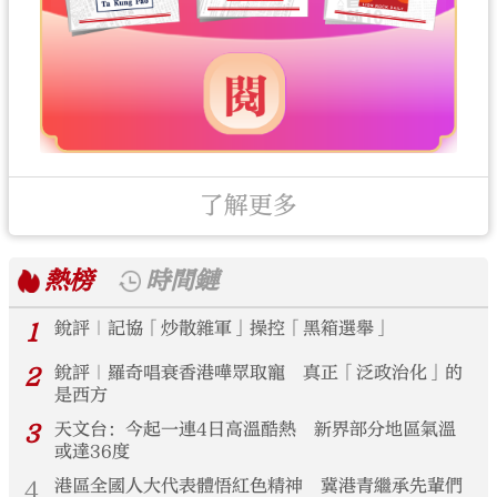
了解更多
熱榜
時間鏈
1
銳評｜記協「炒散雜軍」操控「黑箱選舉」
2
銳評｜羅奇唱衰香港嘩眾取寵 真正「泛政治化」的
是西方
3
天文台：今起一連4日高溫酷熱 新界部分地區氣溫
或達36度
4
港區全國人大代表體悟紅色精神 冀港青繼承先輩們