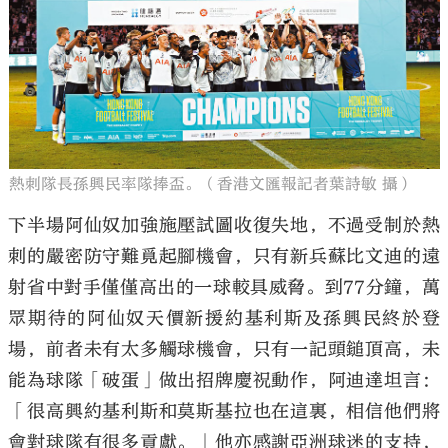
熱刺隊長孫興民率隊捧盃。（香港文匯報記者葉詩敏 攝）
下半場阿仙奴加強施壓試圖收復失地，不過受制於熱
刺的嚴密防守難覓起腳機會，只有新兵蘇比文迪的遠
射省中對手僅僅高出的一球較具威脅。到77分鐘，萬
眾期待的阿仙奴天價新援約基利斯及孫興民終於登
場，前者未有太多觸球機會，只有一記頭鎚頂高，未
能為球隊「破蛋」做出招牌慶祝動作，阿迪達坦言：
「很高興約基利斯和莫斯基拉也在這裏，相信他們將
會對球隊有很多貢獻。」他亦感謝亞洲球迷的支持，