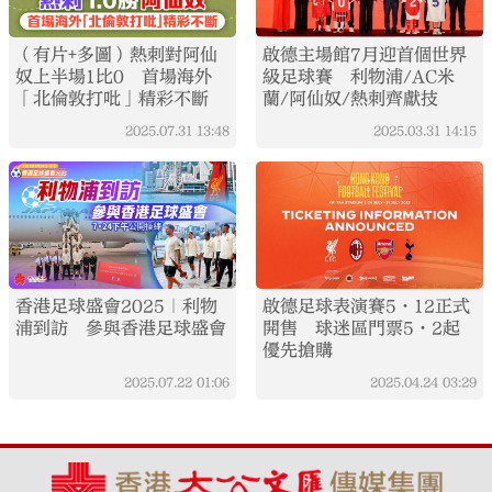
（有片+多圖）熱刺對阿仙
啟德主場館7月迎首個世界
奴上半場1比0 首場海外
級足球賽 利物浦/AC米
「北倫敦打吡」精彩不斷
蘭/阿仙奴/熱刺齊獻技
2025.07.31
13:48
2025.03.31
14:15
香港足球盛會2025｜利物
啟德足球表演賽5·12正式
浦到訪 參與香港足球盛會
開售 球迷區門票5·2起
優先搶購
2025.07.22
01:06
2025.04.24
03:29