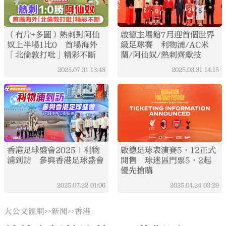
（有片+多圖）熱刺對阿仙
啟德主場館7月迎首個世界
奴上半場1比0 首場海外
級足球賽 利物浦/AC米
「北倫敦打吡」精彩不斷
蘭/阿仙奴/熱刺齊獻技
2025.07.31
13:48
2025.03.31
14:15
香港足球盛會2025｜利物
啟德足球表演賽5·12正式
浦到訪 參與香港足球盛會
開售 球迷區門票5·2起
優先搶購
2025.07.22
01:06
2025.04.24
03:29
大公文匯網
新聞
香港
>>
>>