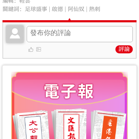
編輯：輕雲
關鍵詞：
足球盛事
啟德
阿仙奴
熱刺
評論