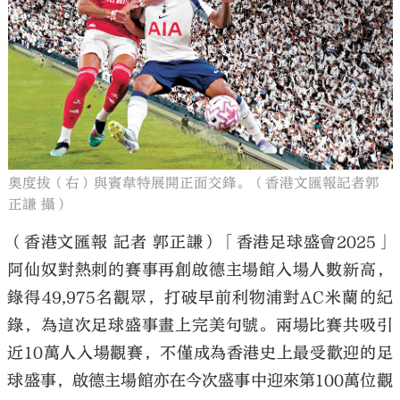
大公文匯
奧度拔（右）與賓韋特展開正面交鋒。（香港文匯報記者郭
正謙 攝）
（香港文匯報 記者 郭正謙）「香港足球盛會2025」
阿仙奴對熱刺的賽事再創啟德主場館入場人數新高，
錄得49,975名觀眾，打破早前利物浦對AC米蘭的紀
錄，為這次足球盛事畫上完美句號。兩場比賽共吸引
近10萬人入場觀賽，不僅成為香港史上最受歡迎的足
球盛事，啟德主場館亦在今次盛事中迎來第100萬位觀