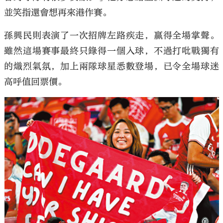
並笑指還會想再來港作賽。
孫興民則表演了一次招牌左路疾走，贏得全場掌聲。
雖然這場賽事最終只錄得一個入球，不過打吡戰獨有
的熾烈氣氛，加上兩隊球星悉數登場，已令全場球迷
高呼值回票價。