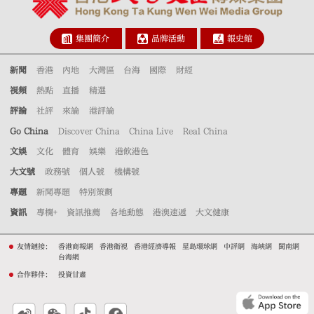
集團簡介
品牌活動
報史館
新聞
香港
內地
大灣區
台海
國際
財經
視頻
熱點
直播
精選
評論
社評
來論
港評論
Go China
Discover China
China Live
Real China
文娛
文化
體育
娛樂
港飲港色
大文號
政務號
個人號
機構號
專題
新聞專題
特別策劃
資訊
專欄+
資訊推薦
各地動態
港澳速遞
大文健康
友情鏈接：
香港商報網
香港衛視
香港經濟導報
星島環球網
中評網
海峽網
閩南網
台海網
合作夥伴：
投資甘肅