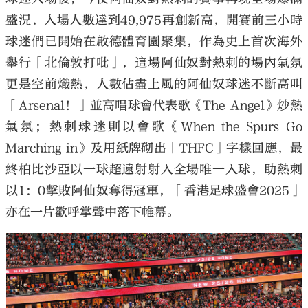
盛況，入場人數達到49,975再創新高，開賽前三小時
球迷們已開始在啟德體育園聚集，作為史上首次海外
舉行「北倫敦打吡」，這場阿仙奴對熱刺的場內氣氛
更是空前熾熱，人數佔盡上風的阿仙奴球迷不斷高叫
「Arsenal！」並高唱球會代表歌《The Angel》炒熱
氣氛；熱刺球迷則以會歌《When the Spurs Go
Marching in》及用紙牌砌出「THFC」字樣回應，最
終柏比沙亞以一球超遠射射入全場唯一入球，助熱刺
以1：0擊敗阿仙奴奪得冠軍，「香港足球盛會2025」
亦在一片歡呼掌聲中落下帷幕。