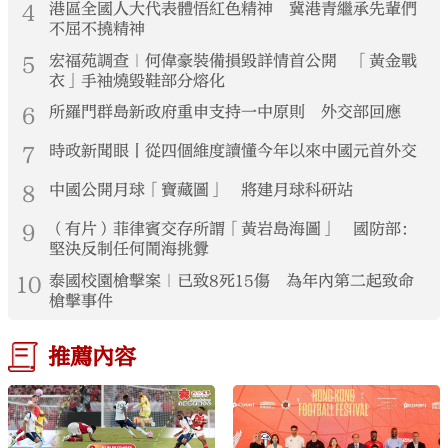
4
港區全國人大代表體悟紅色精神 冀港青繼承先輩們
不屈不撓精神
5
宏福苑調查｜何偉豪裝備損毀詳情首公開 「黃金戰
衣」手袖燒毀鞋部分熔化
6
所羅門群島新政府重申支持一中原則 外交部回應
7
時政新聞眼丨從四個維度讀懂今年以來中國元首外交
8
中國公開月球「寶藏圖」 將建月球科研站
9
（有片）菲律賓交存所謂「黃岩島海圖」 國防部：
堅決反制任何鬧海挑釁
10
泰國校園槍擊案｜已致8死15傷 為年內第二起致命
槍擊事件
推薦內容