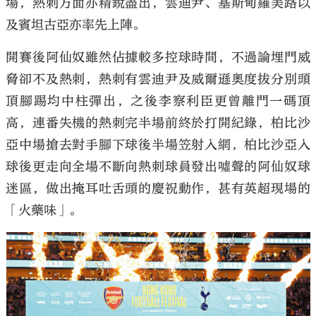
場，熱刺方面亦精銳盡出，雲迪尹、基斯甸羅美路以
及賓坦古亞亦率先上陣。
開賽後阿仙奴雖然佔據較多控球時間，不過論埋門威
脅卻不及熱刺，熱刺有雲迪尹及威爾遜奧度拔分別頭
頂腳踢均中柱彈出，之後李察利臣更曾離門一碼頂
高，連番失機的熱刺完半場前終於打開紀錄，柏比沙
亞中場搶去對手腳下球後半場笠射入網，柏比沙亞入
球後更走向全場不斷向熱刺球員發出噓聲的阿仙奴球
迷區，做出掩耳吐舌頭的慶祝動作，甚有英超現場的
「火藥味」。