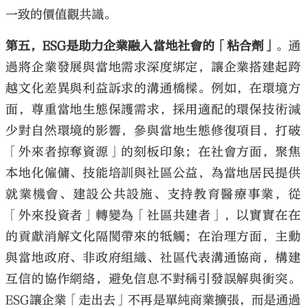
一致的價值觀共識。
第五，ESG是助力企業融入當地社會的「粘合劑」
。通
過將企業發展與當地需求深度綁定，讓企業搭建起跨
越文化差異與利益訴求的溝通橋樑。例如，在環境方
面，尊重當地生態保護需求，採用適配的環保技術減
少對自然環境的影響，參與當地生態修復項目，打破
「外來者掠奪資源」的刻板印象；在社會方面，聚焦
本地化僱傭、技能培訓與社區公益，為當地居民提供
就業機會、建設公共設施、支持教育醫療事業，從
「外來投資者」轉變為「社區共建者」，以實實在在
的貢獻消解文化隔閡帶來的牴觸；在治理方面，主動
與當地政府、非政府組織、社區代表溝通協商，構建
互信的協作網絡，避免信息不對稱引發誤解與衝突。
ESG讓企業「走出去」不再是單純商業擴張，而是通過