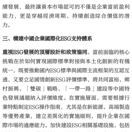
續發展，最終讓資本市場認可的不僅是企業當前盈利
能力，更是穿越經濟周期、持續創造綜合價值的潛
力。
三、構建中國企業國際化ESG支持體系
重視ESG發展的頂層設計和政策協同
。當前面臨的核心
挑戰在於如何實現國際標準對接與本土化創新的有機
統一，既要推動國內ESG標準與國際主流框架的互認互
通，又要立足國情創新ESG評價標準，將共同富裕、鄉
村振興、「雙碳」戰略、「一帶一路」建設等中國特
色發展議題納入評價維度。在實施層面，需要根據行
業特點制定ESG操作指南，尤其是在新能源、高端製造
等優勢產業，建立差異化的實施細則，提升企業在國
際市場的適應能力。加快建設ESG相關基礎設施，包括