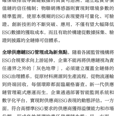
確保碳排放等關鍵數據的真實可追溯，建立起貫穿價
值鏈的信任機制；物聯網傳感器則實現對環境參數的
精準監測，使原本模糊的ESG表現變得可量化、可驗
證。創新技術的不斷突破、應用，不僅有望大幅降低
ESG數據的獲取成本，而且有助於構建從數據採集、驗
證到披露的全鏈條可信體系。
全球供應鏈ESG管理成為新焦點
。隨着各國監管機構將
ESG合規要求向上游延伸，企業不能再將供應鏈視為責
任邊界之外的「灰色地帶」，必須建立覆蓋全鏈條的
ESG治理體系，從原材料溯源到生產流程，從物流運輸
到終端回收，每個環節都面臨嚴格審查。新一代供應
鏈管理範式應運而生，企業通過部署智能監測系統和
數字化平台，實現對供應商ESG表現的動態評估。一方
面，符合高標準ESG要求的供應商獲得溢價能力和市場