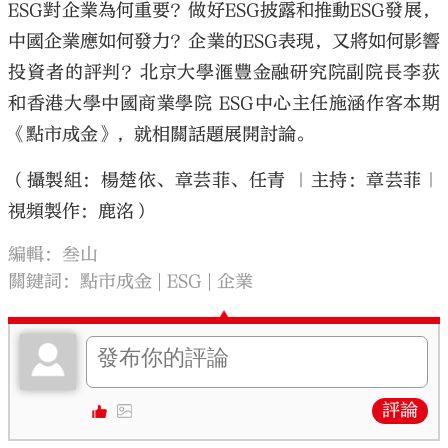
ESG對企業為何重要？做好ESG披露和推動ESG發展，
中國企業應如何發力？企業的ESG表現，又將如何影響
投資者的評判？北京大學滙豐金融研究院副院長李荻
和香港大學中國商業學院 ESG中心主任施涵作客本期
《點市成金》，就相關話題展開討論。
（攝製組：楊楚依、章芸菲、任青 ｜主持：章芸菲｜
視頻製作：鹿洺）
編輯：叁山
關鍵詞：
點市成金
ESG
企業
評論