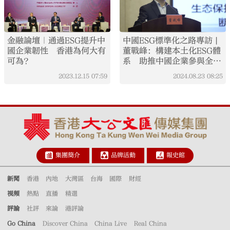
金融論壇｜通過ESG提升中
中國ESG標準化之路專訪 |
國企業韌性 香港為何大有
董戰峰：構建本土化ESG體
可為？
系 助推中國企業參與全球
市場競爭
2023.12.15
07:59
2024.08.23
08:25
集團簡介
品牌活動
報史館
新聞
香港
內地
大灣區
台海
國際
財經
視頻
熱點
直播
精選
評論
社評
來論
港評論
Go China
Discover China
China Live
Real China