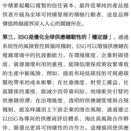
中積累起難以複製的信任資本，最終從單純的產品提
供者升級為全球可持續發展的積極行動者，這是品牌
價值跨越國界深入人心的關鍵所在。
第三，ESG是優化全球供應鏈韌性的「穩定器」
。通過
系統性的風險管控與協同機制，ESG可以增強供應鏈在
複雜環境中的抗波動能力。在環境維度，企業對碳排
放、資源循環利用的重視，能降低環保政策收緊導致
的生產中斷風險，例如，提前布局低碳技術可規避碳
關稅帶來的成本衝擊；在社會維度，對勞工權益、社
區關係的重視，能減少因勞資糾紛、地緣衝突引發的
供應鏈停滯；在治理維度，透明的供應鏈管理與合規
機制，能及時識別上下游企業的潛在風險，通過建立
以ESG為導向的供應商評估體系，淘汰高風險合作夥
伴，篩選出更具可持續性的合作方。這種協同使供應