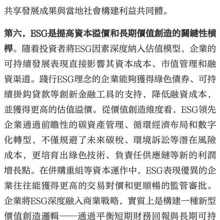
共享發展成果與當地社會構建利益共同體。
第六，ESG是提高資本溢價和長期價值創造的關鍵性槓
桿
。隨着投資者將ESG因素深度納入估值模型，企業的
可持續發展表現直接影響其資本成本、市值管理和融
資渠道。踐行ESG理念的企業能夠獲得綠色債券、可持
續掛鈎貸款等創新金融工具的支持，降低融資成本，
並獲得更高的估值溢價。從價值創造維度看，ESG領先
企業通過前瞻性的碳資產管理、循環經濟布局和數字
化轉型，不僅規避了未來碳稅、環境訴訟等潛在風險
成本，更培育出綠色技術、負責任供應鏈等新的利潤
增長點。在併購重組等資本運作中，ESG表現優異的企
業往往能獲得更高的交易對價和更順暢的監管審批。
企業將ESG深度融入商業戰略，實質上是構建一種新型
價值創造邏輯——通過平衡短期財務回報與長期可持