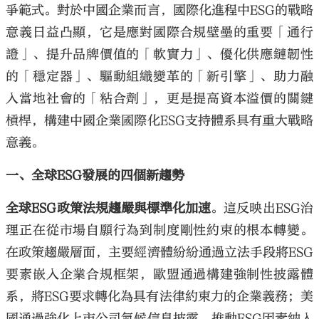
爭範式。對於中國企業而言，國際化進程中ESG的戰略
意義日益凸顯，它是應對國際合規壁壘的重要「通行
證」、提升品牌價值的「軟實力」、優化供應鏈韌性
的「穩定器」、驅動組織變革的「新引擎」、助力融
大公文匯
入當地社會的「粘合劑」，更是提高資本溢價的關鍵
槓桿，構建中國企業國際化ESG支持體系具有重大戰略
意義。
一、全球ESG發展的四個新趨勢
全球ESG政策法規趨嚴與標準化加速
。這反映出ESG治
理正在從市場自願行為到制度剛性約束的根本轉變。
在政策趨嚴層面，主要經濟體紛紛通過立法手段將ESG
要素嵌入企業合規框架，歐盟通過構建強制性披露體
系，將ESG要求轉化為具有法律約束力的企業義務；美
國通過強化上市公司氣候信息披露，推動ESG因素納入