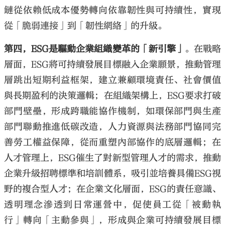
鏈從依賴低成本優勢轉向依靠韌性與可持續性，實現
從「脆弱連接」到「韌性網絡」的升級。
第四，ESG是驅動企業組織變革的「新引擎」
。在戰略
層面，ESG將可持續發展目標融入企業願景，推動管理
層跳出短期利益框架，建立兼顧環境責任、社會價值
與長期盈利的決策邏輯；在組織架構上，ESG要求打破
部門壁壘，形成跨職能協作機制，如環保部門與生產
部門聯動推進低碳改造，人力資源與法務部門協同完
善勞工權益保障，從而重塑內部協作的底層邏輯；在
人才管理上，ESG催生了對新型管理人才的需求，推動
企業升級招聘標準和培訓體系，吸引並培養具備ESG視
野的複合型人才；在企業文化層面，ESG的責任意識、
透明理念滲透到日常運營中，促使員工從「被動執
行」轉向「主動參與」，形成與企業可持續發展目標