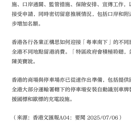
施、口岸通關、監管措施、保險安排、宣傳工作，
接受申請，同時密切留意推展情況，包括口岸和附
步增加名額。
香港各行各業正構思如何迎接「粵車南下」的不同
全港不同地點留港消費。「特區政府會積極聆聽，
陳美寶說。
香港的商場與停車場亦已從速作出準備，包括提供
全港大部分運輸署轄下的停車場安裝自動識別車牌
援國標和歐標的充電設施。
（來源：香港文匯報A04：要聞 2025/07/06）