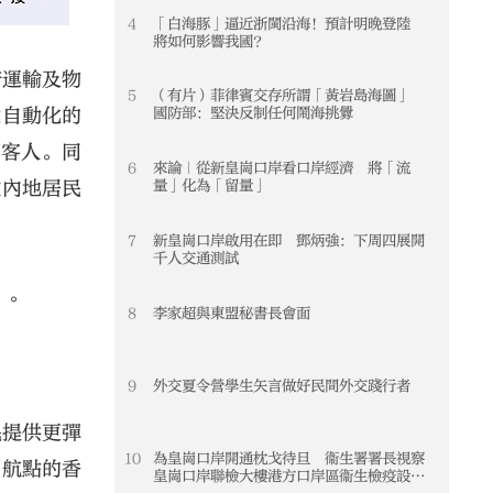
4
「白海豚」逼近浙閩沿海！預計明晚登陸
4
將如何影響我國？
府運輸及物
5
（有片）菲律賓交存所謂「黃岩島海圖」
5
建自動化的
國防部：堅決反制任何鬧海挑釁
的客人。同
6
來論｜從新皇崗口岸看口岸經濟 將「流
6
啟內地居民
量」化為「留量」
7
新皇崗口岸啟用在即 鄧炳強：下周四展開
7
千人交通測試
」。
8
李家超與東盟秘書長會面
8
9
外交夏令營學生矢言做好民間外交踐行者
9
民提供更彈
10
為皇崗口岸開通枕戈待旦 衞生署署長視察
10
個航點的香
皇崗口岸聯檢大樓港方口岸區衞生檢疫設施