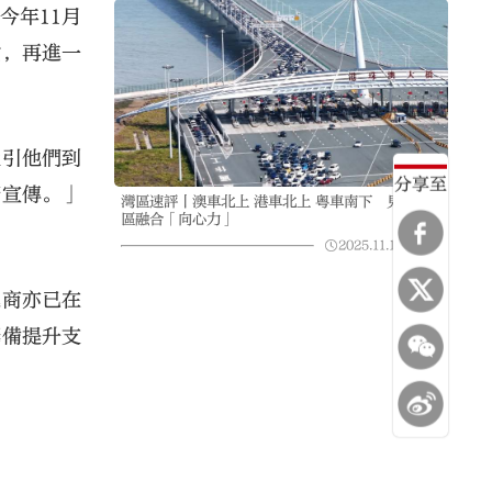
今年11月
驗，再進一
吸引他們到
分享至
廣宣傳。」
灣區速評丨澳車北上 港車北上 粵車南下 見證灣
區融合「向心力」
2025.11.15
06:30
運商亦已在
籌備提升支