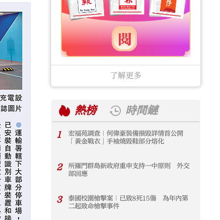
了解更多
熱榜
時間鏈
1
宏福苑調查｜何偉豪裝備損毀詳情首公開
1
「黃金戰衣」手袖燒毀鞋部分熔化
2
所羅門群島新政府重申支持一中原則 外交
2
部回應
3
泰國校園槍擊案｜已致8死15傷 為年內第
3
二起致命槍擊事件