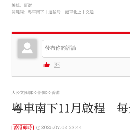
編輯：夏澍
關鍵詞：
粵車南下
運輸局
港車北上
交通
>>
>>
大公文匯網
新聞
香港
粵車南下11月啟程 
2025.07.02
23:44
香港即時