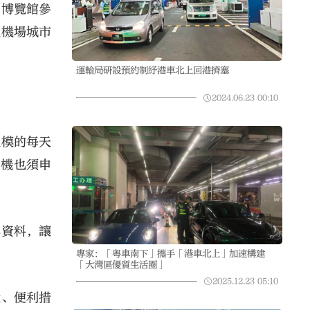
洲博覽館參
大機場城市
運輸局研設預約制紓港車北上回港擠塞
2024.06.23
00:10
規模的每天
司機也須申
傳資料，讓
專家：「粵車南下」攜手「港車北上」加速構建
「大灣區優質生活圈」
2025.12.23
05:10
設、便利措