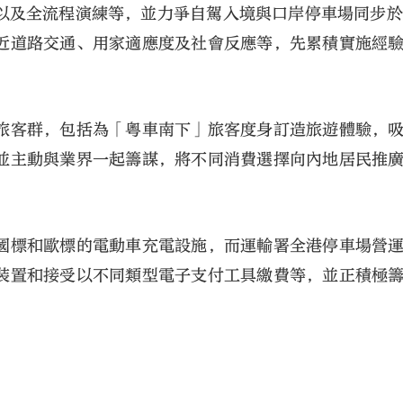
以及全流程演練等，並力爭自駕入境與口岸停車場同步於
近道路交通、用家適應度及社會反應等，先累積實施經
旅客群，包括為「粵車南下」旅客度身訂造旅遊體驗，
並主動與業界一起籌謀，將不同消費選擇向內地居民推
國標和歐標的電動車充電設施，而運輸署全港停車場營
裝置和接受以不同類型電子支付工具繳費等，並正積極