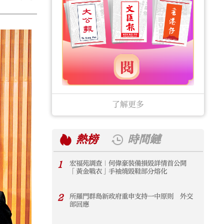
了解更多
熱榜
時間鏈
1
宏福苑調查｜何偉豪裝備損毀詳情首公開
1
「黃金戰衣」手袖燒毀鞋部分熔化
2
所羅門群島新政府重申支持一中原則 外交
2
部回應