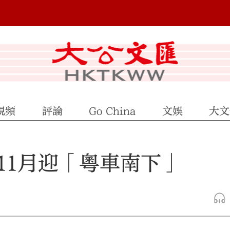
視頻
評論
Go China
文娛
大文
11月迎「粵車南下」