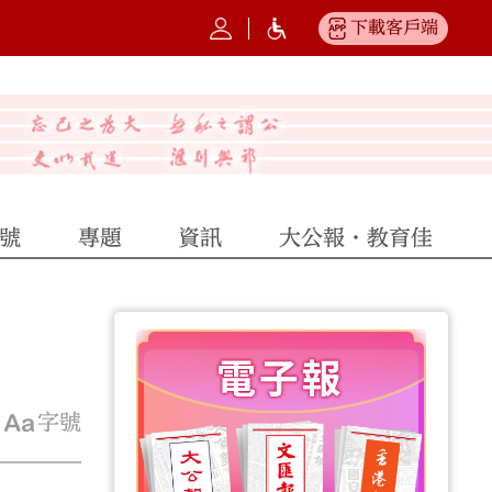
下載客戶端
號
專題
資訊
大公報·教育佳
字號