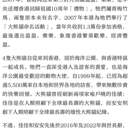
央送贈香港回歸祖國10周年「禮物」。牠們屬青梅竹
馬，兩隻原本未有名字，2007年本港為牠們舉行了
「大熊貓命名活動」，當年共收到1.3萬份參加表格，
最後選出盈盈、樂樂，象徵香港繁榮歡樂，經濟豐
盈。
4隻大熊貓自從來到香港，居於海洋公園，與香港特區
一起成長。牠們一直深受港人及遊客的喜愛，也是海
洋公園最受歡迎的動物大使，自1999年起，已經為超
過5,500萬來自本地和世界各地的訪客，帶來無數珍貴
的快樂回憶。大熊貓曾經刷新兩項家喻戶曉的佳績：
佳佳是在人類照顧下全球最長壽的大熊貓，而安安則
創下人類照顧下全球最長壽的雄性大熊貓紀錄。
不過，佳佳和安安先後於2016年及2022年與世長辭，