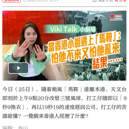
香港即時
2022.08.25
12:11
字號
分享
今日（25日），隨着颱風「馬鞍」遠離本港，天文台
即刻於上午9點20分改發三號風球，打工仔隨即以「9
秒9換衣」，再以19秒19的速度趕回公司，打工仔的苦
誰能懂？一覺醒來香港人經歷了什麼？
編輯：叁山