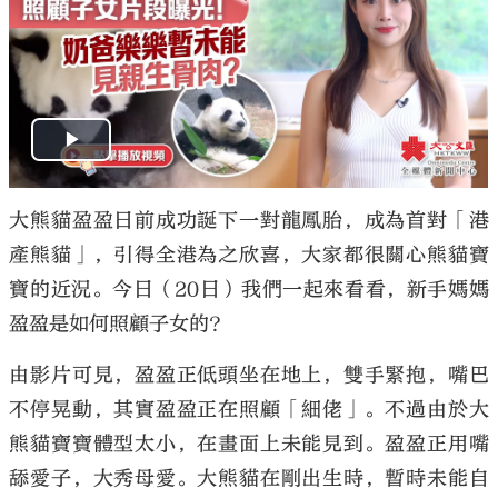
大熊貓盈盈日前成功誕下一對龍鳳胎，成為首對「港
產熊貓」，引得全港為之欣喜，大家都很關心熊貓寶
寶的近況。今日（20日）我們一起來看看，新手媽媽
盈盈是如何照顧子女的？
由影片可見，盈盈正低頭坐在地上，雙手緊抱，嘴巴
不停晃動，其實盈盈正在照顧「細佬」。不過由於大
熊貓寶寶體型太小，在畫面上未能見到。盈盈正用嘴
舔愛子，大秀母愛。大熊貓在剛出生時，暫時未能自