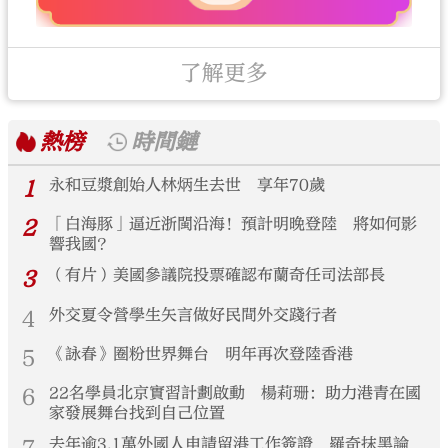
了解更多
熱榜
時間鏈
1
永和豆漿創始人林炳生去世 享年70歲
2
「白海豚」逼近浙閩沿海！預計明晚登陸 將如何影
響我國？
3
（有片）美國參議院投票確認布蘭奇任司法部長
4
外交夏令營學生矢言做好民間外交踐行者
5
《詠春》圈粉世界舞台 明年再次登陸香港
6
22名學員北京實習計劃啟動 楊莉珊：助力港青在國
家發展舞台找到自己位置
去年逾3.1萬外國人申請留港工作簽證 羅奇抹黑論