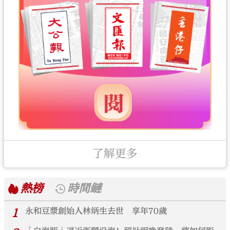
了解更多
熱榜
時間鏈
1
永和豆漿創始人林炳生去世 享年70歲