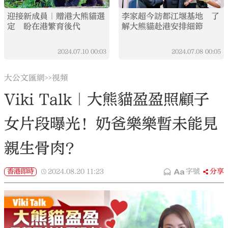
迎接新成員｜贈港大熊貓選
李家超今訪都江堰基地 了
定 盼在港繁育後代
解大熊貓赴港安排細節
2024.07.10
00:03
2024.07.08
00:05
大公文匯網
視頻
>>
Viki Talk｜大熊貓盈盈照顧子
女片段曝光！奶爸樂樂暫未能見
親生骨肉？
香港即時
2024.08.20
11:23
字號
分享