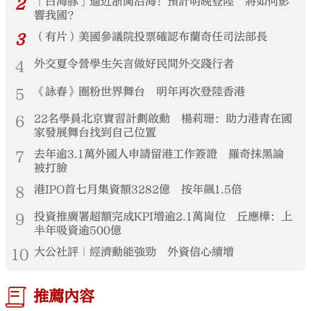
2
「白海豚」逼近浙閩沿海！預計明晚登陸 將如何影
響我國？
3
（有片）美國參議院投票確認布蘭奇任司法部長
4
外交夏令營學生矢言做好民間外交踐行者
5
《詠春》圈粉世界舞台 明年再次登陸香港
6
22名學員北京實習計劃啟動 楊莉珊：助力港青在國
家發展舞台找到自己位置
7
去年逾3.1萬外國人申請留港工作簽證 羅奇抹黑論
被打臉
8
港IPO首七月集資額3282億 按年飆1.5倍
9
投資推廣署超額完成KPI增逾2.1萬崗位 丘應樺：上
半年吸資逾500億
10
大公社評｜經濟動能強勁 外資信心續增
推薦內容