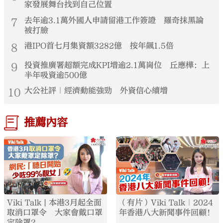
家發展舞台找到自己位置
7
去年逾3.1萬外國人申請留港工作簽證 羅奇抹黑論
被打臉
8
港IPO首七月集資額3282億 按年飆1.5倍
9
投資推廣署超額完成KPI增逾2.1萬崗位 丘應樺：上
半年吸資逾500億
10
大公社評｜經濟動能強勁 外資信心續增
推薦內容
Viki Talk | 本港3月起全面
（有片）Viki Talk｜2024
取消口罩令 大家會戴口罩
年香港八大新聞事件回顧！
定除罩？