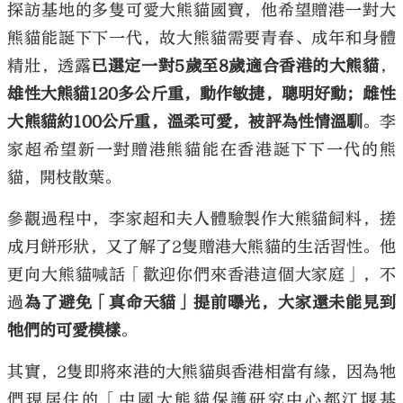
探訪基地的多隻可愛大熊貓國寶，他希望贈港一對大
熊貓能誕下下一代，故大熊貓需要青春、成年和身體
精壯，透露
已選定一對5歲至8歲適合香港的大熊貓
，
雄性大熊貓120多公斤重，動作敏捷，聰明好動；雌性
大熊貓約100公斤重，溫柔可愛，被評為性情溫馴
。李
家超希望新一對贈港熊貓能在香港誕下下一代的熊
貓，開枝散葉。
參觀過程中，李家超和夫人體驗製作大熊貓飼料，搓
成月餅形狀，又了解了2隻贈港大熊貓的生活習性。他
更向大熊貓喊話「歡迎你們來香港這個大家庭」，不
過
為了避免「真命天貓」提前曝光，大家還未能見到
牠們的可愛模樣
。
其實，2隻即將來港的大熊貓與香港相當有緣，因為牠
們現居住的「中國大熊貓保護研究中心都江堰基