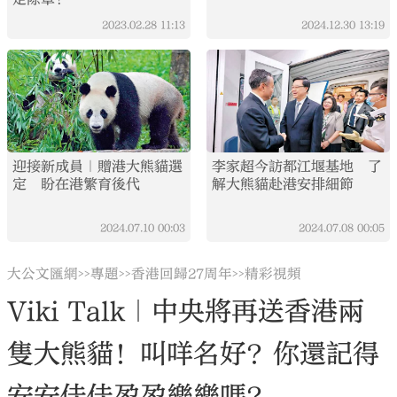
2023.02.28
11:13
2024.12.30
13:19
迎接新成員｜贈港大熊貓選
李家超今訪都江堰基地 了
定 盼在港繁育後代
解大熊貓赴港安排細節
2024.07.10
00:03
2024.07.08
00:05
大公文匯網
專題
香港回歸27周年
精彩視頻
>>
>>
>>
Viki Talk｜中央將再送香港兩
隻大熊貓！叫咩名好？你還記得
安安佳佳盈盈樂樂嗎？