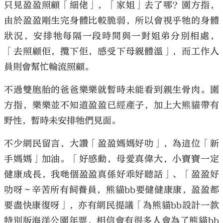
只見盈盈照顧「細佬」，「家姐」去了哪？園方指，
由於盈盈剛生完身體比較脆弱，所以會視乎牠的身體
狀況，安排牠每隔一段時間與一對姐弟分別相處，
「去照顧佢，攬下佢，感受下母親體溫」，而工作人
員則會幫忙輪流照顧。
不過雙胞胎的爸爸樂樂就暫時未能看到親生骨肉。園
方指，樂樂並不知道盈盈已經產子，加上大熊貓帶有
野性，暫時未安排牠們見面。
不少網民留言，大讚「盈盈媽媽好叻」，為這位「新
手媽媽」加油。「好感動，母愛真偉大，小寶寶一定
健康成長，我哋個盈盈真係好乖好聽話」、「盈盈好
叻呀～辛苦所有飼養員，熊貓bb要健健康康，盈盈都
要盡快康復呀」，亦有網民提議「為熊貓bb設計一款
特別版海洋公園年票，相信會有很多人會為了熊貓bb