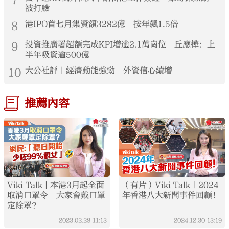
7
被打臉
8
港IPO首七月集資額3282億 按年飆1.5倍
9
投資推廣署超額完成KPI增逾2.1萬崗位 丘應樺：上
半年吸資逾500億
10
大公社評｜經濟動能強勁 外資信心續增
推薦內容
Viki Talk | 本港3月起全面
（有片）Viki Talk｜2024
取消口罩令 大家會戴口罩
年香港八大新聞事件回顧！
定除罩？
2023.02.28
11:13
2024.12.30
13:19