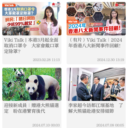
Viki Talk | 本港3月起全面
（有片）Viki Talk｜2024
取消口罩令 大家會戴口罩
年香港八大新聞事件回顧！
定除罩？
2023.02.28
11:13
2024.12.30
13:19
迎接新成員｜贈港大熊貓選
李家超今訪都江堰基地 了
定 盼在港繁育後代
解大熊貓赴港安排細節
2024.07.10
00:03
2024.07.08
00:05