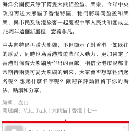
海洋公園便只餘下兩隻大熊貓盈盈、樂樂。今年中央
政府再送大熊貓予香港特區，牠們將聯同盈盈和樂
樂，與市民及訪港旅客一起慶祝中華人民共和國成立
75周年這個新里程，意義非凡。
中央向特區再贈大熊貓，不但顯示了對香港一如既往
的厚愛，同時也為香港旅遊業注入動力，更加肯定了
香港對保育大熊貓所作出的貢獻。相信全港市民都非
常期待兩隻可愛大熊貓的到來，大家會否想幫牠們起
名呢？想起什麼名字呢？歡迎在評論區留下你的看
法，點讚和分享。
編輯：叁山
關鍵詞：
Viki Talk
大熊貓
香港
七一