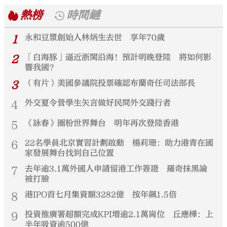
熱榜
時間鏈
1
永和豆漿創始人林炳生去世 享年70歲
2
「白海豚」逼近浙閩沿海！預計明晚登陸 將如何影
響我國？
3
（有片）美國參議院投票確認布蘭奇任司法部長
4
外交夏令營學生矢言做好民間外交踐行者
5
《詠春》圈粉世界舞台 明年再次登陸香港
6
22名學員北京實習計劃啟動 楊莉珊：助力港青在國
家發展舞台找到自己位置
7
去年逾3.1萬外國人申請留港工作簽證 羅奇抹黑論
被打臉
8
港IPO首七月集資額3282億 按年飆1.5倍
9
投資推廣署超額完成KPI增逾2.1萬崗位 丘應樺：上
半年吸資逾500億