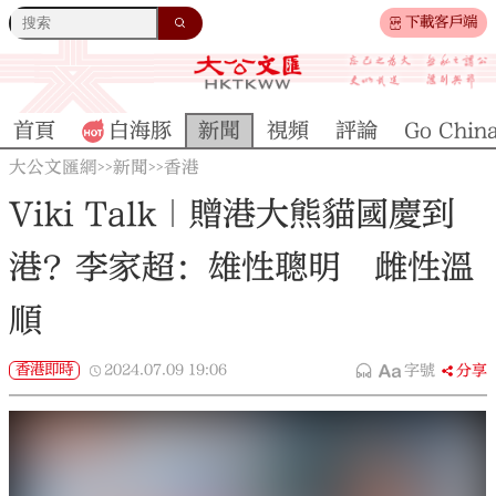
下載客戶端
首頁
白海豚
新聞
視頻
評論
Go Chin
大公文匯網
新聞
香港
>>
>>
Viki Talk｜贈港大熊貓國慶到
港？李家超：雄性聰明 雌性溫
順
香港即時
2024.07.09
19:06
字號
分享