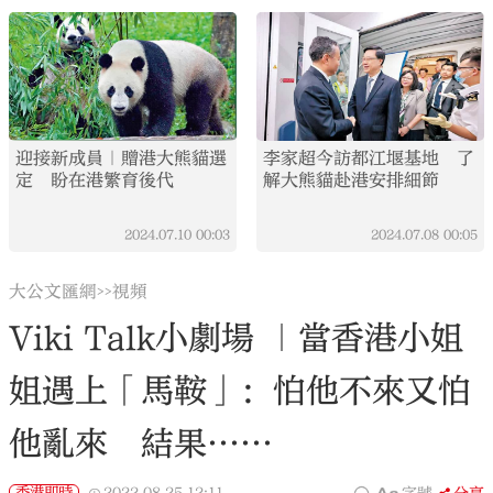
迎接新成員｜贈港大熊貓選
李家超今訪都江堰基地 了
定 盼在港繁育後代
解大熊貓赴港安排細節
2024.07.10
00:03
2024.07.08
00:05
大公文匯網
視頻
>>
Viki Talk小劇場 ｜當香港小姐
姐遇上「馬鞍」：怕他不來又怕
他亂來 結果……