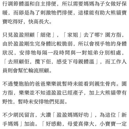
行調節體溫和自主排便，所以需要媽媽為子女做好保
暖，而舔是為了刺激牠們排便，這樣能有助大熊貓寶
寶吃得好，快高長大。
只見盈盈照顧「細佬」，「家姐」去了哪？園方指，
由於盈盈剛生完身體比較脆弱，所以會視乎牠的身體
狀況，安排牠每隔一段時間與一對姐弟分別相處，
「去照顧佢，攬下佢，感受下母親體溫」，而工作人
員則會幫忙輪流照顧。
不過雙胞胎的爸爸樂樂就暫時未能看到親生骨肉。園
方指，樂樂並不知道盈盈已經產子，加上大熊貓帶有
野性，暫時未安排牠們見面。
不少網民留言，大讚「盈盈媽媽好叻」，為這位「新
手媽媽」加油。「好感動，母愛真偉大，小寶寶一定