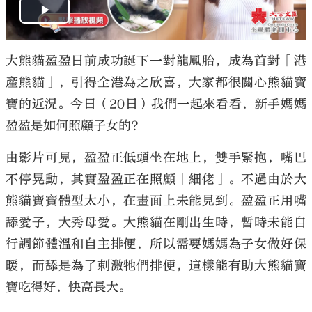
大熊貓盈盈日前成功誕下一對龍鳳胎，成為首對「港
產熊貓」，引得全港為之欣喜，大家都很關心熊貓寶
寶的近況。今日（20日）我們一起來看看，新手媽媽
盈盈是如何照顧子女的？
由影片可見，盈盈正低頭坐在地上，雙手緊抱，嘴巴
不停晃動，其實盈盈正在照顧「細佬」。不過由於大
熊貓寶寶體型太小，在畫面上未能見到。盈盈正用嘴
舔愛子，大秀母愛。大熊貓在剛出生時，暫時未能自
行調節體溫和自主排便，所以需要媽媽為子女做好保
暖，而舔是為了刺激牠們排便，這樣能有助大熊貓寶
寶吃得好，快高長大。