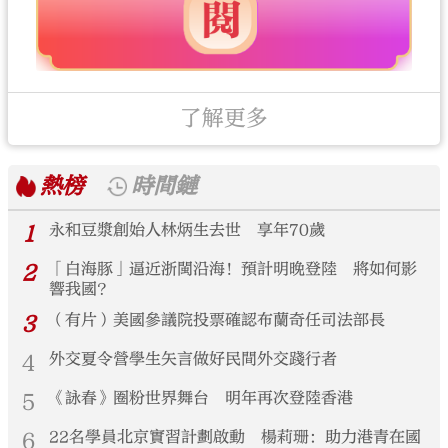
了解更多
熱榜
時間鏈
1
永和豆漿創始人林炳生去世 享年70歲
2
「白海豚」逼近浙閩沿海！預計明晚登陸 將如何影
響我國？
3
（有片）美國參議院投票確認布蘭奇任司法部長
4
外交夏令營學生矢言做好民間外交踐行者
5
《詠春》圈粉世界舞台 明年再次登陸香港
6
22名學員北京實習計劃啟動 楊莉珊：助力港青在國