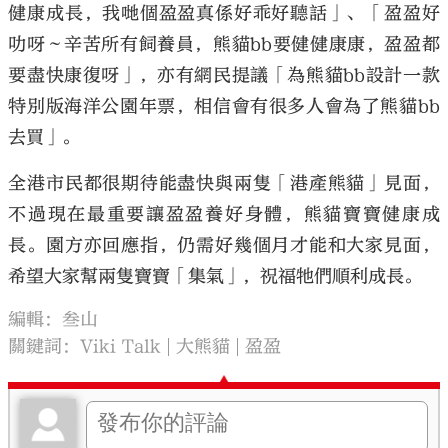
健康成長，我哋個盈盈真係好乖好聽話」、「盈盈好
叻呀～辛苦所有飼養員，熊貓bb要健健康康，盈盈都
要盡快康復呀」，亦有網民提議「為熊貓bb設計一款
特別版海洋公園年票，相信會有很多人會為了熊貓bb
去買」。
全港市民都很期待能盡快與兩隻「港產熊貓」見面，
不過現在最重要讓盈盈養好身體，熊貓寶寶健康成
長。園方亦回應指，仍需好幾個月才能和大家見面，
希望大家幫兩隻寶寶「集氣」，祝福牠們順利成長。
編輯：叁山
關鍵詞：
Viki Talk
大熊貓
盈盈