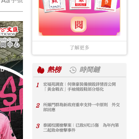
字號
了解更多
熱榜
時間鏈
1
宏福苑調查｜何偉豪裝備損毀詳情首公開
1
「黃金戰衣」手袖燒毀鞋部分熔化
2
所羅門群島新政府重申支持一中原則 外交
2
部回應
3
泰國校園槍擊案｜已致8死15傷 為年內第
3
二起致命槍擊事件