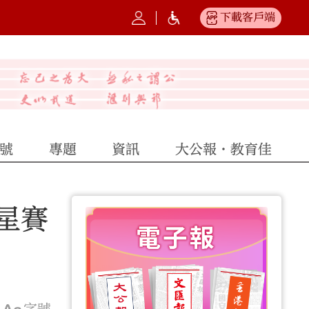
下載客戶端
號
專題
資訊
大公報·教育佳
星賽