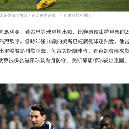
廷隊球員美斯（梅西）在比賽中進攻。（新華社資料圖）
迪馬利亞、希古恩等球星均出戰，比賽票價由特惠票的2
陣熱烈歡呼。當時年僅26歲的美斯已經廣受球迷熱愛。他
發出雷鳴般熱烈歡呼聲，每當美斯觸球時，看台都會傳來
就算被多名港隊球員貼身防守，美斯都能帶球殺出重圍
。