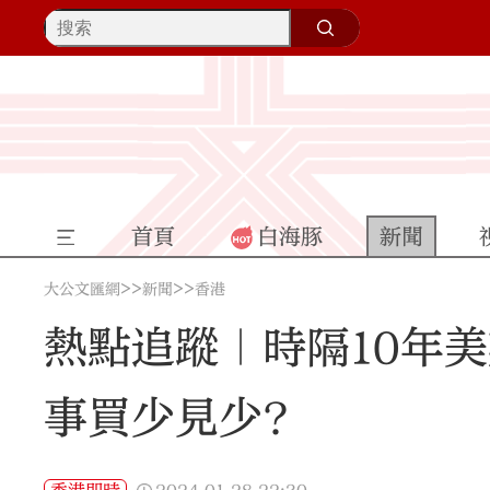
首頁
白海豚
新聞
>>
>>
大公文匯網
新聞
香港
熱點追蹤｜時隔10年
事買少見少？