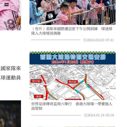
（有片）美斯率國際邁亞密下午公開訓練 球迷排
隊入大球場見偶像
2024.02.03
07:41
足國家隊來
足球運動員
世界足球傳奇盃周六舉行 香港大球場一帶實施人
流管制
2024.01.18
05:18