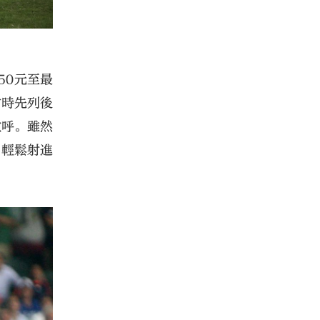
50元至最
當時先列後
歡呼。雖然
，輕鬆射進