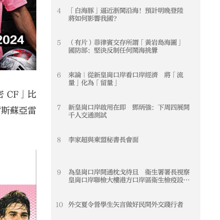
4
「白海豚」逼近浙閩沿海！預計明晚登陸
4
將如何影響我國？
5
（有片）菲律賓交存所謂「黃岩島海圖」
5
國防部：堅決反制任何鬧海挑釁
6
來論｜從新皇崗口岸看口岸經濟 將「流
6
量」化為「留量」
 CF」比
7
新皇崗口岸啟用在即 鄧炳強：下周四展開
7
路爾斯蘇亞雷
千人交通測試
8
李家超與東盟秘書長會面
8
9
為皇崗口岸開通枕戈待旦 衞生署署長視察
9
皇崗口岸聯檢大樓港方口岸區衞生檢疫設施
及準備措施
10
外交夏令營學生矢言做好民間外交踐行者
10