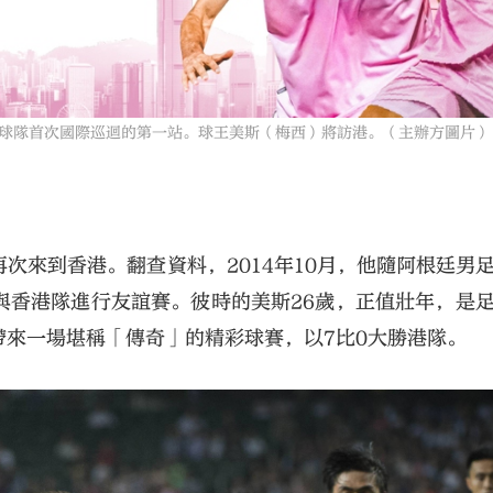
球隊首次國際巡迴的第一站。球王美斯（梅西）將訪港。（主辦方圖片）
次來到香港。翻查資料，2014年10月，他隨阿根廷男
與香港隊進行友誼賽。彼時的美斯26歲，正值壯年，是
來一場堪稱「傳奇」的精彩球賽，以7比0大勝港隊。