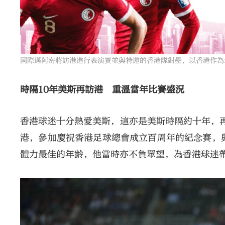
國際邁阿密將訪港進行表演賽並與特邀的香港隊對壘，以香港作為
時隔10年美斯再訪港 重溫當年比賽盛況
香港球迷十分熱愛美斯，這亦是美斯時隔約十年，再
港，參加慶祝香港足球總會成立百周年的紀念賽，
體力最佳的年齡，他當時亦不負眾望，為香港球迷帶