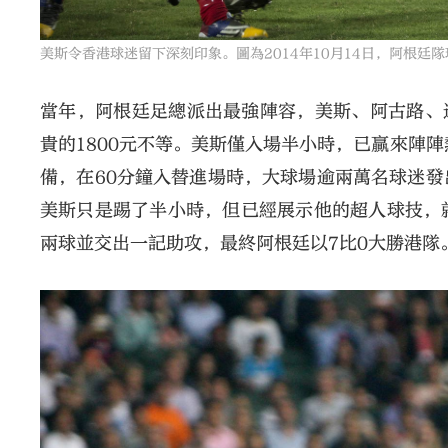
美斯令香港球迷留下深刻印象。圖為2014年10月14日，阿根
當年，阿根廷足總派出最強陣容，美斯、阿古路、
貴的1800元不等。美斯僅入場半小時，已贏來陣
備，在60分鐘入替進場時，大球場逾兩萬名球迷
美斯只是踢了半小時，但已經展示他的超人球技，
兩球並交出一記助攻，最終阿根廷以7比0大勝港隊