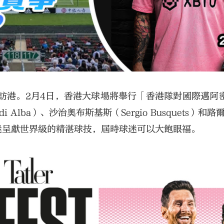
訪港。2月4日，香港大球場將舉行「香港隊對國際邁阿密
lba）、沙治奧布斯基斯（Sergio Busquets）和
將為球迷呈獻世界級的精湛球技，屆時球迷可以大飽眼福。