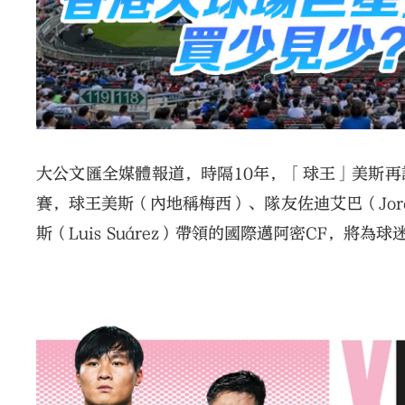
大公文匯全媒體報道，時隔10年，「球王」美斯再
賽，球王美斯（內地稱梅西）、隊友佐迪艾巴（Jordi A
斯（Luis Suárez）帶領的國際邁阿密CF，