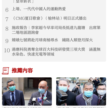
「皇帝新衣」
6
上場，一代代中國人的運動熱愛
7
《CMG夏日歌會》（榆林站）明日正式播出
8
施政報告｜李家超今早率司局長抵達九龍塘 出席第
二場地區諮詢會
9
嫦娥七號將赴月球南極尋水 鋪路人類登月探火
10
港應科院勇奪全球百大科技研發獎三項大獎 涵蓋無
水染色、快速充電等領域
推薦內容