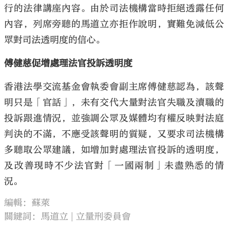
行的法律講座內容。由於司法機構當時拒絕透露任何
內容，列席旁聽的馬道立亦拒作說明，實難免減低公
眾對司法透明度的信心。
傅健慈促增處理法官投訴透明度
香港法學交流基金會執委會副主席傅健慈認為，該聲
明只是「官話」，未有交代大量對法官失職及瀆職的
投訴跟進情況，並強調公眾及媒體均有權反映對法庭
判決的不滿，不應受該聲明的質疑，又要求司法機構
多聽取公眾建議，如增加對處理法官投訴的透明度，
及改善現時不少法官對「一國兩制」未盡熟悉的情
況。
編輯：蘇萊
關鍵詞：
馬道立
立量刑委員會