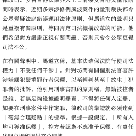
律政司。多名香港法律界人士日前接受香港文匯報訪
問時表示，近期多宗涉修例風波案件的量刑裁決都令
公眾質疑法庭錯誤運用法律原則，但馬道立的聲明只
是重複有關原則，等同否定司法機構改革的可能。他
們希望對方嚴肅正視有關問題，否則只會令公眾更覺
司法不公。
在有關聲明中，馬道立稱，基本法確保法院行使司法
權力「不受任何干涉」。針對坊間有關個別法官容許
涉嫌觸犯嚴重罪行者保釋，以至輕判甚至「放生」犯
罪者的批評，他引用刑事審訊的原則稱，無論被控者
是誰，若無足夠證據證明罪責，不得將任何人定罪，
如要在刑事案件中作定罪，律政司的舉證就必須達到
「毫無合理疑點」的標準。根據一般假定，「所有人
均可獲准保釋」，控方若認為不應准予保釋，有責任