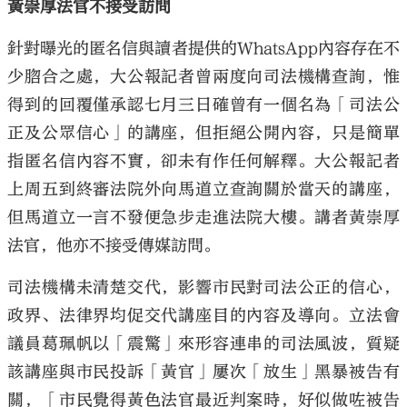
黃崇厚法官不接受訪問
針對曝光的匿名信與讀者提供的WhatsApp內容存在不
少脗合之處，大公報記者曾兩度向司法機構查詢，惟
得到的回覆僅承認七月三日確曾有一個名為「司法公
正及公眾信心」的講座，但拒絕公開內容，只是簡單
指匿名信內容不實，卻未有作任何解釋。大公報記者
上周五到終審法院外向馬道立查詢關於當天的講座，
但馬道立一言不發便急步走進法院大樓。講者黃崇厚
法官，他亦不接受傳媒訪問。
司法機構未清楚交代，影響市民對司法公正的信心，
政界、法律界均促交代講座目的內容及導向。立法會
議員葛珮帆以「震驚」來形容連串的司法風波，質疑
該講座與市民投訴「黃官」屢次「放生」黑暴被告有
關，「市民覺得黃色法官最近判案時，好似做咗被告