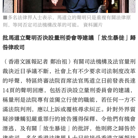
■多名法律界人士表示，馬道立的聲明只是重複有關法律原
則，等同否定司法機構改革的可能。 資料圖片
批馬道立聲明否決設量刑委會等建議 「放生暴徒」歸
咎律政司
（香港文匯報記者 鄭治祖）有關司法機構及法官量刑
裁決近日爭議不斷，社會上有不少要求司法制度改革
的呼聲，特區終審法院首席法官馬道立日前發表長達
14頁的聲明回應，包括否決設立量刑委員會的建議，
稱量刑是法院專有並獨立行使的職能，若任何一方不
滿法院判刑，應以上訴或覆核尋求糾正。針對外界質
疑涉嫌觸犯嚴重罪行的被告獲得保釋、令他們有機會
潛逃，及有關「放生暴徒」的批評，他則將之歸咎於