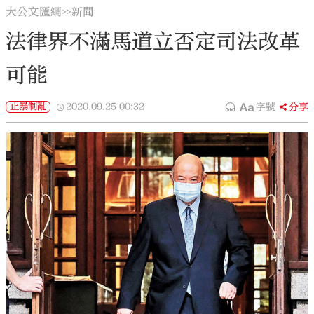
大公文匯網
新聞
>>
法律界不滿馬道立否定司法改革
可能
止暴制亂
2020.09.25
00:32
字號
分享