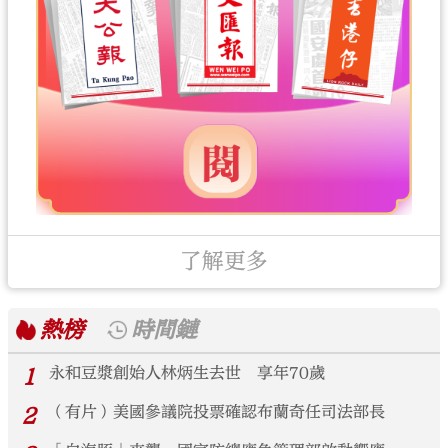
了解更多
熱榜
時間鏈
1
永和豆漿創始人林炳生去世 享年70歲
2
（有片）美國參議院投票確認布蘭奇任司法部長