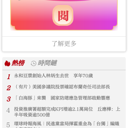
了解更多
熱榜
時間鏈
1
永和豆漿創始人林炳生去世 享年70歲
2
（有片）美國參議院投票確認布蘭奇任司法部長
3
「白海豚」來襲 國家防總應急管理部啟動響應
4
投資推廣署超額完成KPI增逾2.1萬崗位 丘應樺：上
半年吸資逾500億
5
環球時報海風｜民進黨當局揮霍重金為「台獨」編織