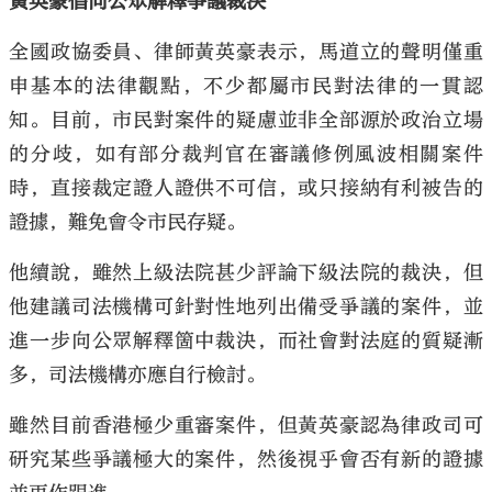
黃英豪倡向公眾解釋爭議裁決
全國政協委員、律師黃英豪表示，馬道立的聲明僅重
申基本的法律觀點，不少都屬市民對法律的一貫認
知。目前，市民對案件的疑慮並非全部源於政治立場
的分歧，如有部分裁判官在審議修例風波相關案件
時，直接裁定證人證供不可信，或只接納有利被告的
證據，難免會令市民存疑。
他續說，雖然上級法院甚少評論下級法院的裁決，但
他建議司法機構可針對性地列出備受爭議的案件，並
進一步向公眾解釋箇中裁決，而社會對法庭的質疑漸
多，司法機構亦應自行檢討。
雖然目前香港極少重審案件，但黃英豪認為律政司可
研究某些爭議極大的案件，然後視乎會否有新的證據