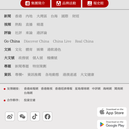
集團簡介
品牌活動
報史館
新聞
香港
內地
大灣區
台海
國際
財經
視頻
熱點
直播
精選
評論
社評
來論
港評論
Go China
Discover China
China Live
Real China
文娛
文化
體育
娛樂
港飲港色
大文號
政務號
個人號
機構號
專題
新聞專題
特別策劃
資訊
專欄+
資訊推薦
各地動態
港澳速遞
大文健康
友情鏈接：
香港商報網
香港衛視
香港經濟導報
星島環球網
中評網
海峽網
閩南網
台海網
合作夥伴：
投資甘肅