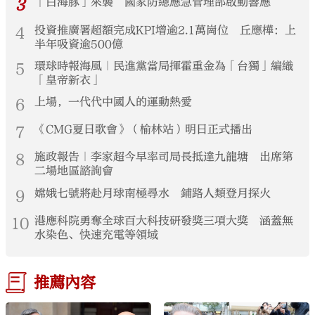
3
「白海豚」來襲 國家防總應急管理部啟動響應
4
投資推廣署超額完成KPI增逾2.1萬崗位 丘應樺：上
半年吸資逾500億
5
環球時報海風｜民進黨當局揮霍重金為「台獨」編織
「皇帝新衣」
6
上場，一代代中國人的運動熱愛
7
《CMG夏日歌會》（榆林站）明日正式播出
8
施政報告｜李家超今早率司局長抵達九龍塘 出席第
二場地區諮詢會
9
嫦娥七號將赴月球南極尋水 鋪路人類登月探火
10
港應科院勇奪全球百大科技研發獎三項大獎 涵蓋無
水染色、快速充電等領域
推薦內容