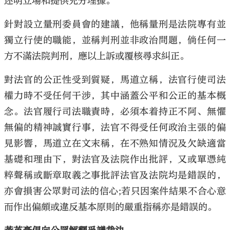
述明立場和提供充分理據。
針對設立量刑委員會的建議，他稱量刑是法院專有並
獨立行使的職能，並稱判刑並非政治問題，倘任何一
方不滿法院判刑，應以上訴或覆核尋求糾正。
對法官的公正性受到質疑，馬道立稱，法官行使司法
權力時不受任何干涉，其中涵蓋公平和公正的基本概
念。法官履行司法職責時，必須本着持正不阿、無懼
無偏的精神誠實行事，法官不得受任何政治主張的偏
見影響，馬道立在文末稱，在不熟知情況及欠缺適當
基礎和理由下，對法官及法院作出批評，又或單憑純
粹聲稱或斷章取義之事批評法官及法院均是錯誤的，
亦會損害公眾對司法的信心;若只因案件結果不合心意
而作出偏頗或違反基本原則的嚴重指稱亦是錯誤的。