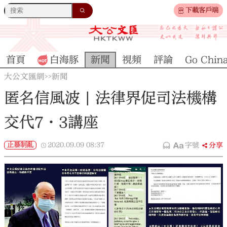
下載客戶端
首頁
白海豚
新聞
視頻
評論
Go Chin
大公文匯網
新聞
>>
匿名信風波 | 法律界促司法機構
交代7·3講座
止暴制亂
2020.09.09
08:37
字號
分享