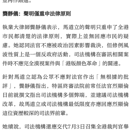
並再作跟進。
龔靜儀：聲明僅重申法律原則
執業大律師龔靜儀表示，馬道立的聲明只重申了全港
市民都清楚的法律原則，實際上並無回應市民的疑
慮。她認同法官不應被政治因素影響裁決，但修例風
波性質上是一個反政府活動，司法機構在審訊相關案
件時不應完全漠視案件與「港版顏色革命」的關連。
針對馬道立認為公眾不應對法官作出「無根據的批
評」，龔靜儀指出，特區終審法院前常任法官烈顯倫
日前就撰文指出司法機構多個弊端，並建議司法機構
改革，故馬道立或司法機構最低限度亦應回應烈顯倫
這位資歷較深的司法界前輩。
她續說，司法機構還應交代7月3日召集全港裁判官舉