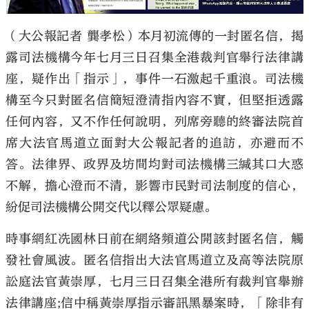
（大公報記者 龔孝松）本月初流傳的一封匿名信，揭
露司法機構今年七月三日召集全港裁判官舉行法律講
座，疑作出「指示」，事件一石激起千重浪。司法機
大公文匯
構至今只對匿名信簡短澄清指內容不實，但堅拒透露
任何內容，又不作任何說明，列席旁聽的終審法院首
席大法官馬道立面對大公報記者的追訪，亦避而不
答。法律界、政界及坊間均對司法機構三緘其口大惑
不解，擔心澄而不清，影響市民對司法制度的信心，
紛促司法機構公開交代以釋公眾疑慮。
時事網紅冼國林日前在網絡頻道公開該封匿名信，觸
發社會風波。匿名信指出大法官馬道立及高等法院原
訟庭法官黃崇厚，七月三日召集全港所有裁判官舉辦
法律講座;信中稱黃崇厚指示審訊黑暴案時，「除非有