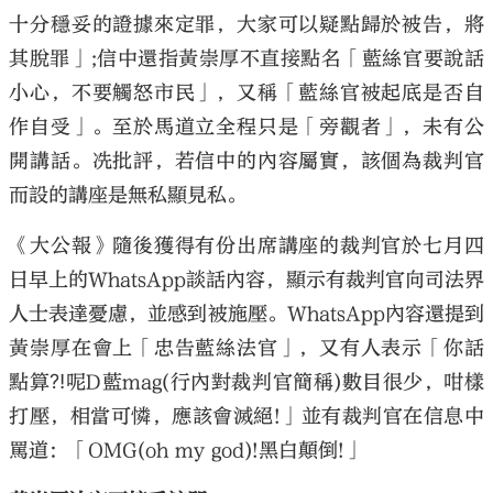
十分穩妥的證據來定罪，大家可以疑點歸於被告，將
其脫罪」;信中還指黃崇厚不直接點名「藍絲官要說話
小心，不要觸怒市民」，又稱「藍絲官被起底是否自
作自受」。至於馬道立全程只是「旁觀者」，未有公
開講話。冼批評，若信中的內容屬實，該個為裁判官
而設的講座是無私顯見私。
《大公報》隨後獲得有份出席講座的裁判官於七月四
日早上的WhatsApp談話內容，顯示有裁判官向司法界
人士表達憂慮，並感到被施壓。WhatsApp內容還提到
黃崇厚在會上「忠告藍絲法官」，又有人表示「你話
點算⁈呢D藍mag(行內對裁判官簡稱)數目很少，咁樣
打壓，相當可憐，應該會滅絕!」並有裁判官在信息中
罵道：「OMG(oh my god)!黑白顛倒!」