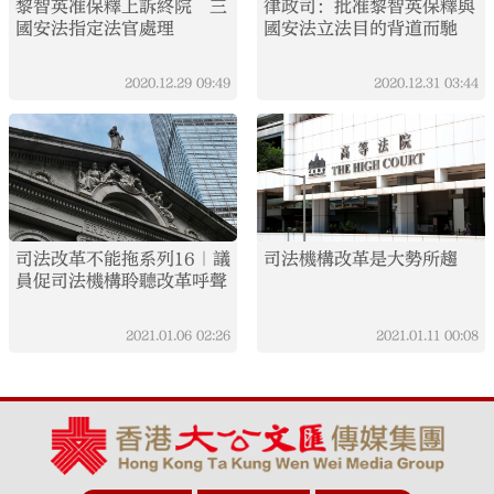
黎智英准保釋上訴終院 三
律政司：批准黎智英保釋與
國安法指定法官處理
國安法立法目的背道而馳
2020.12.29
09:49
2020.12.31
03:44
司法改革不能拖系列16｜議
司法機構改革是大勢所趨
員促司法機構聆聽改革呼聲
2021.01.06
02:26
2021.01.11
00:08