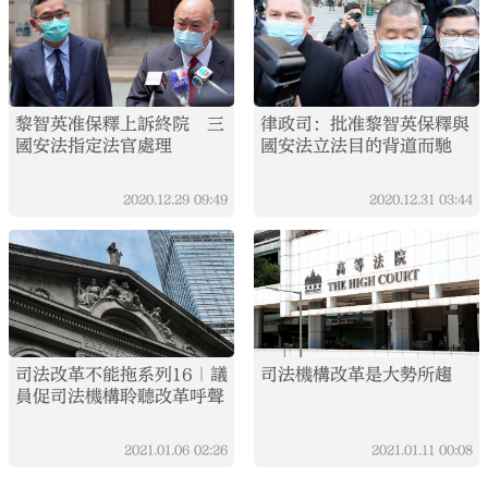
黎智英准保釋上訴終院 三
律政司：批准黎智英保釋與
國安法指定法官處理
國安法立法目的背道而馳
2020.12.29
09:49
2020.12.31
03:44
司法改革不能拖系列16｜議
司法機構改革是大勢所趨
員促司法機構聆聽改革呼聲
2021.01.06
02:26
2021.01.11
00:08