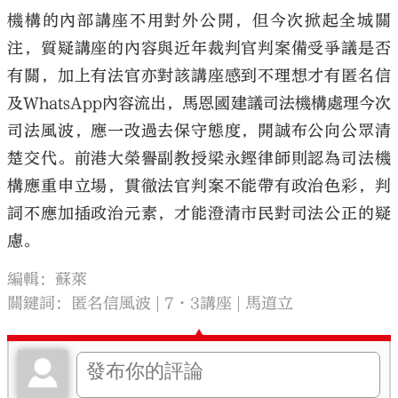
機構的內部講座不用對外公開，但今次掀起全城關
注，質疑講座的內容與近年裁判官判案備受爭議是否
有關，加上有法官亦對該講座感到不理想才有匿名信
及WhatsApp內容流出，馬恩國建議司法機構處理今次
司法風波，應一改過去保守態度，開誠布公向公眾清
楚交代。前港大榮譽副教授梁永鏗律師則認為司法機
構應重申立場，貫徹法官判案不能帶有政治色彩，判
詞不應加插政治元素，才能澄清市民對司法公正的疑
慮。
編輯：蘇萊
關鍵詞：
匿名信風波
7·3講座
馬道立