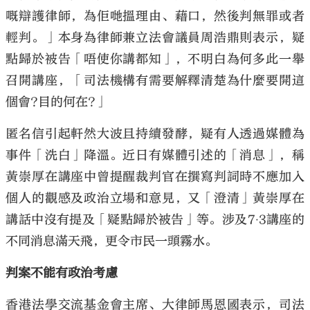
嘅辯護律師，為佢哋搵理由、藉口，然後判無罪或者
輕判。」本身為律師兼立法會議員周浩鼎則表示，疑
點歸於被告「唔使你講都知」，不明白為何多此一舉
召開講座，「司法機構有需要解釋清楚為什麼要開這
個會?目的何在?」
匿名信引起軒然大波且持續發酵，疑有人透過媒體為
事件「洗白」降溫。近日有媒體引述的「消息」，稱
黃崇厚在講座中曾提醒裁判官在撰寫判詞時不應加入
個人的觀感及政治立場和意見，又「澄清」黃崇厚在
講話中沒有提及「疑點歸於被告」等。涉及7‧3講座的
不同消息滿天飛，更令市民一頭霧水。
判案不能有政治考慮
香港法學交流基金會主席、大律師馬恩國表示，司法