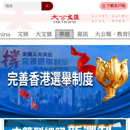
下載客戶端
hina
文娛
大文號
專題
資訊
大公報·教育
制度解析