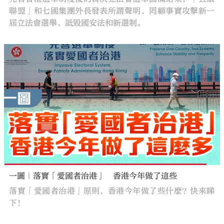
聯盟」和七國集團外長發表所謂聲明，罔顧事實攻擊新一
屆立法會選舉、詆毀國安法和新選制。
一圖｜落實「愛國者治港」 香港今年做了這些
落實「愛國者治港」原則，香港今年做了些什麼？快來睇
下！