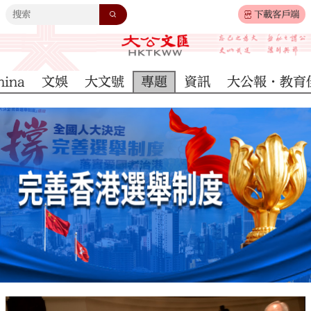
下載客戶端
hina
文娛
大文號
專題
資訊
大公報·教育