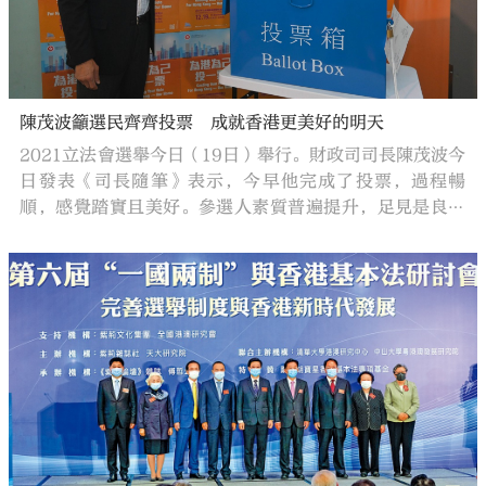
陳茂波籲選民齊齊投票 成就香港更美好的明天
2021立法會選舉今日（19日）舉行。財政司司長陳茂波今
日發表《司長隨筆》表示，今早他完成了投票，過程暢
順，感覺踏實且美好。參選人素質普遍提升，足見是良政
善治的好開始。他呼籲大家齊齊投票，選民的參與，將成
就香港更美好的明天。