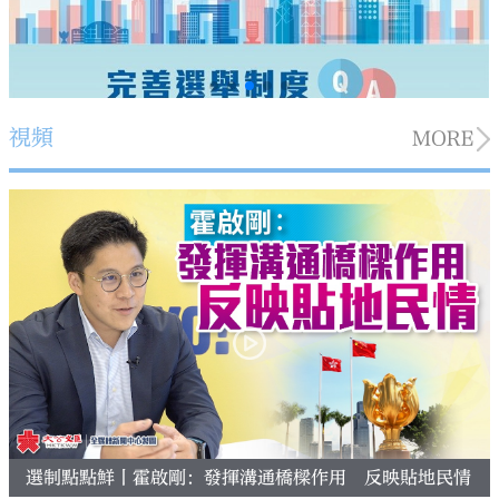
視頻
MORE
選制點點鮮丨霍啟剛：發揮溝通橋樑作用 反映貼地民情