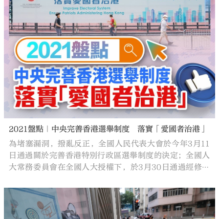
2021盤點｜中央完善香港選舉制度 落實「愛國者治港」
為堵塞漏洞，撥亂反正，全國人民代表大會於今年3月11
日通過關於完善香港特別行政區選舉制度的決定；全國人
大常務委員會在全國人大授權下，於3月30日通過經修訂
的《基本法》附件一和附件二。5月27，立法會審議通過
《2021年完善選舉制度（綜合修訂）條例草案》，標誌着
香港政治體制迎來可全面準確貫徹「一國兩制」、落實
「愛國者治港」原則的新時代。