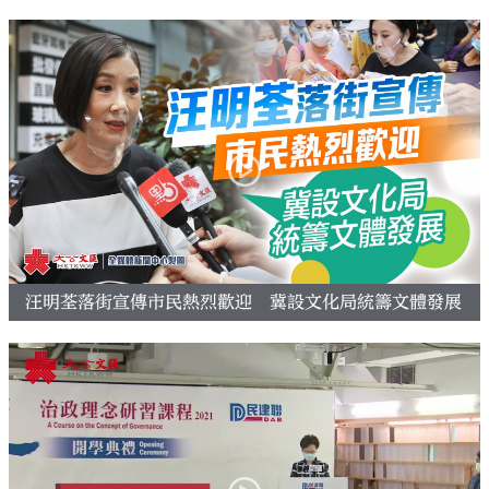
汪明荃落街宣傳市民熱烈歡迎 冀設文化局統籌文體發展