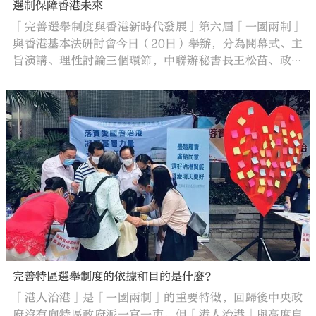
選制保障香港未來
「完善選舉制度與香港新時代發展」第六屆「一國兩制」
與香港基本法研討會今日（20日）舉辦，分為開幕式、主
旨演講、理性討論三個環節，中聯辦秘書長王松苗、政務
司司長李家超等出席並致辭。
完善特區選舉制度的依據和目的是什麼？
「港人治港」是「一國兩制」的重要特徵，回歸後中央政
府沒有向特區政府派一官一吏。但「港人治港」與高度自