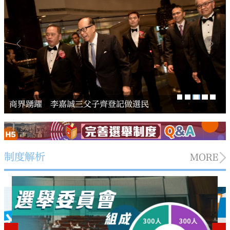
大公文匯
商界踴躍 李嘉誠三父子齊登記做選民
制度解析
MORE