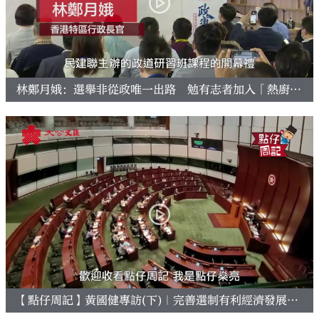
林鄭月娥：選舉非從政唯一出路 勉有志者加入「熱廚房」
【點仔周記】黃國健專訪(下)｜完善選制有利經濟發展 勞工必然得益