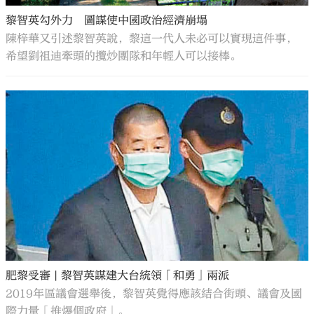
黎智英勾外力 圖謀使中國政治經濟崩塌
陳梓華又引述黎智英說，黎這一代人未必可以實現這件事，
希望劉祖迪牽頭的攬炒團隊和年輕人可以接棒。
肥黎受審 | 黎智英謀建大台統領「和勇」兩派
2019年區議會選舉後，黎智英覺得應該結合街頭、議會及國
際力量「推爆個政府」。