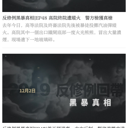
反修例黑暴真相|EP48 高院終院遭縱火 警方檢獲真槍
去年今日，高等法院及終審法院先後被暴徒投擲汽油彈縱
火。高院其中一個出口鐵閘底部一度火光熊熊，冒出大量濃
煙，現場遺下一地玻璃碎。