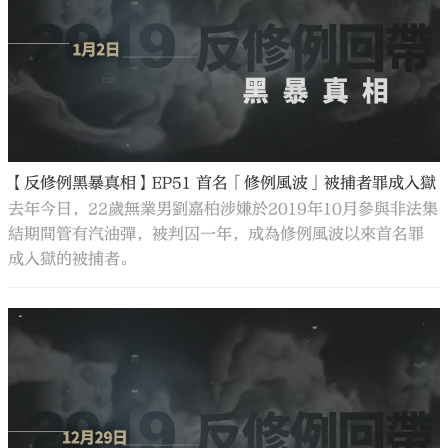
【反修例黑暴真相】EP51 首名「修例風波」被捕者罪成入獄
去年今日，22歲無業男劉嘉柏涉嫌於2019年10月參與非法集
結期間管有汽油彈，被判囚一年，成為修例風波以來首名罪
成入獄的被捕者。