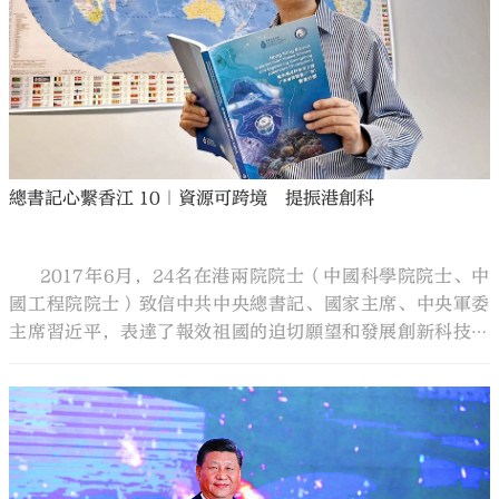
總書記心繫香江 10｜資源可跨境 提振港創科
2017年6月，24名在港兩院院士（中國科學院院士、中
國工程院院士）致信中共中央總書記、國家主席、中央軍委
主席習近平，表達了報效祖國的迫切願望和發展創新科技的
巨大熱情。習近平總書記對此高度重視，作出重要指示並迅
速部署相關工作。習近平總書記在指示中強調，促進香港同
內地加強科技合作，支持香港成為國際創新科技中心，支持
香港科技界為建設科技強國、為實現中華民族偉大復興貢獻
力量。