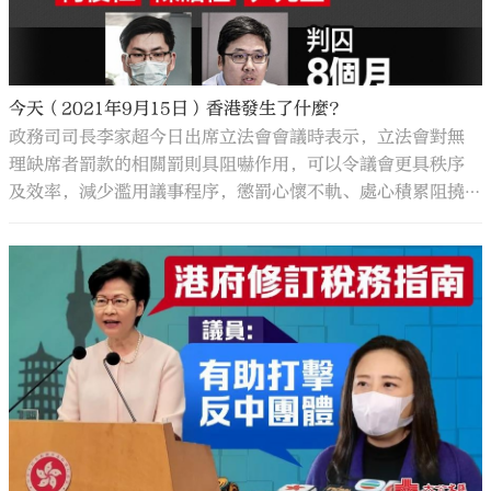
今天（2021年9月15日）香港發生了什麼？
政務司司長李家超今日出席立法會會議時表示，立法會對無
理缺席者罰款的相關罰則具阻嚇作用，可以令議會更具秩序
及效率，減少濫用議事程序，懲罰心懷不軌、處心積累阻撓
議會運作的人。