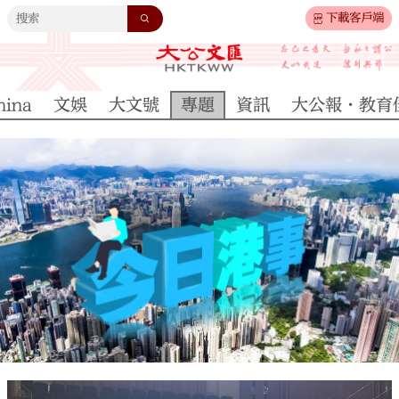
下載客戶端
hina
文娛
大文號
專題
資訊
大公報·教育