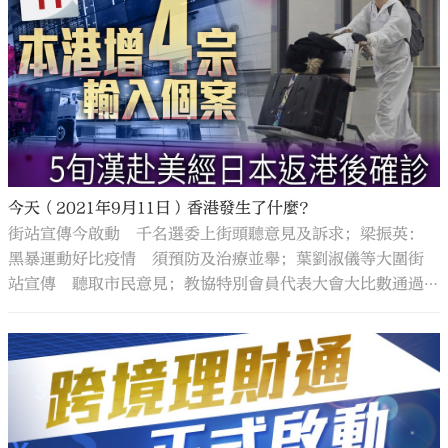
今天（2021年9月11日）香港發生了什麼？
街站宣傳今啟動 千名選委上街頭聽意見及訴求；梁振英：
黑暴運動好比疫情 須預防及治療並舉；葉劉淑儀等大圍街
站宣傳 聽取市民意見；教協特別會員代表大會大比數通過
解散教協；本港增4宗輸入個案 5旬漢赴美經日本返港後確
診；聶德權：距疫苗「應打盡打」目標仍遠 將針對長者洗
樓；何韻詩欲索償被拒 藝術中心指何違約拒賠償