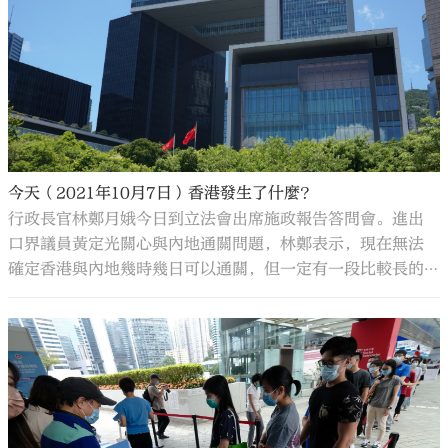
今天（2021年10月7日）香港發生了什麼？
行政長官林鄭月娥今日到立法會出席施政報告答問會。進出
口界議員黃定光關心與內地通關問題，林鄭表示，現在無法
確定香港與內地幾時幾日可以通關，但一定有一段比較長的
過程。她說，即使通關亦會逐步有序，初期會設配額，不可
能一次過開放所有陸路口岸給所有人。至於配額的具體安
排，林鄭指要再與中央磋商，但會爭取盡量滿足最有需要的
人士。她說，或會先考慮處理有商業往來和恩恤需要的人
士。