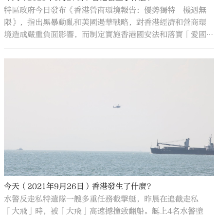
特區政府今日發布《香港營商環境報告：優勢獨特 機遇無
限》，指出黑暴動亂和美國遏華戰略，對香港經濟和營商環
境造成嚴重負面影響，而制定實施香港國安法和落實「愛國
者治港」，有力維護香港社會穩定和營商環境。報告強調，
重回正軌的新香港營商環境優勢突出，未來發展空間不可限
量。
今天（2021年9月26日）香港發生了什麼？
水警反走私特遣隊一艘多重任務截擊艇，昨晨在追截走私
「大飛」時，被「大飛」高速撼撞致翻船。艇上4名水警墮