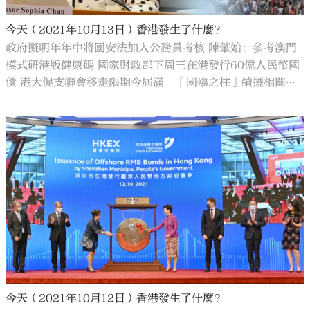
今天（2021年10月13日）香港發生了什麼？
政府擬明年年中將國安法加入公務員考核 陳肇始：參考澳門
模式研港版健康碼 國家財政部下周三在港發行60億人民幣國
債 港大促支聯會移走限期今屆滿 「國殤之柱」續擺相關人
士或違國安法 「圓規」襲港劏房天花滲水剝落 天文台下午
發三號風球 西環的哥遇襲亡 警方再發布疑犯相片 香港增3
宗輸入個案 患者均已接種新冠疫苗
今天（2021年10月12日）香港發生了什麼？