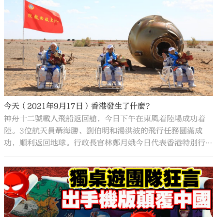
今天（2021年9月17日）香港發生了什麼？
神舟十二號載人飛船返回艙，今日下午在東風着陸場成功着
陸。3位航天員聶海勝、劉伯明和湯洪波的飛行任務圓滿成
功，順利返回地球。行政長官林鄭月娥今日代表香港特別行
政區，表示熱烈祝賀和由衷敬佩。