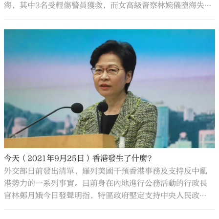
海，其中3名受輕傷警員獲救，而女高級督察林婉儀墮海失
蹤，至今已超過24小時。救援行動今日繼續，警方早上再派
員到屯門龍鼓灘岸邊出動無人機搜索。而飛行服務隊直升機
亦在現場上空盤旋。
今天（2021年9月25日）香港發生了什麼？
外交部日前發出清單，羅列美國干預香港事務及支持反中亂
港勢力的一系列事實。目前身在內地進行公務活動的行政長
官林鄭月娥今日發聲明指，特區政府堅定支持中央人民政
府，強烈反對任何外部勢力干預香港事務。