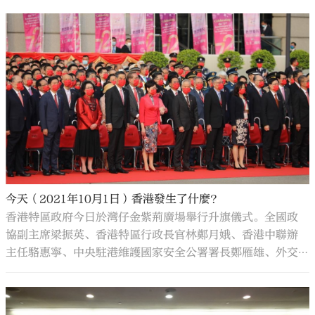
今天（2021年10月1日）香港發生了什麼？
香港特區政府今日於灣仔金紫荊廣場舉行升旗儀式。全國政
協副主席梁振英、香港特區行政長官林鄭月娥、香港中聯辦
主任駱惠寧、中央駐港維護國家安全公署署長鄭雁雄、外交
部駐港特派員公署特派員劉光源、解放軍駐港部隊司令員陳
道祥，以及香港特區終審法院首席法官張舉能、特區政府主
要官員、行政會議成員和社會各界知名人士等出席。