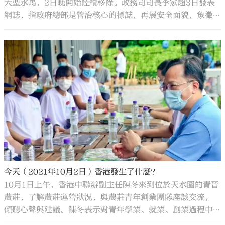
大型水馬，2日晚開始陸續移除。政務司司長李家超3日發表
網誌，指政府總部是管治核心的標誌，再展安全面貌，象徵
香港安全、穩定和信心。至於其他地方的水馬，亦已被移除
或即將移除，香港全面回復安全常態。
今天（2021年10月2日）香港發生了什麼？
10月1日上午，香港中聯辦副主任陳冬來到位於天水圍的青晉
農莊，了解農莊運營狀況，與農莊青年創業團隊座談交流，
傾聽心聲與建議。陳冬表示對青年學業、就業、創業過程中
遇到的問題會持續關注，並提供幫助和支持。