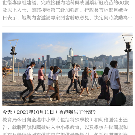
世衞專家組建議，完成接種內地科興或國藥新冠疫苗的60歲
及以上人士，應該接種第三針加強劑。行政長官林鄭月娥今
日表示，短期內會邀請專家開會聽取意見，決定何時啟動為
特定組群人士打第三針。
今天（2021年10月11日）香港發生了什麼？
教育局今日向全港中小學（包括特殊學校）和幼稚園發出通
告，就將國旗和國徽納入中小學教育，以及學校升掛國旗和
區旗及舉行升國旗儀式事宜提供最新指引，包括相關課程資