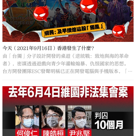
今天（2021年9月16日）香港發生了什麼？
由「台獨」分子設計開發的桌遊《逆統戰：致地與海的革命
者》，密謀透過遊戲向青少年灌輸煽暴、仇恨國家的思想。
台方開發團隊ESC發聲明稱已正在開發電腦與手機版本，「手
機版《逆統戰》會致力於讓所有玩家都能輕易上手、顛覆中
共」云云，徹底暴露其顛覆國家的「狐狸尾巴」。