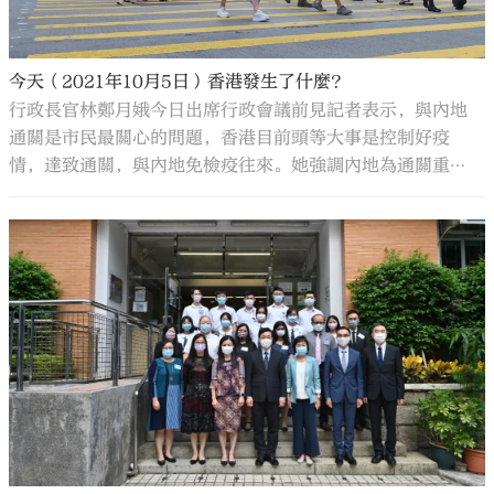
今天（2021年10月5日）香港發生了什麼？
行政長官林鄭月娥今日出席行政會議前見記者表示，與內地
通關是市民最關心的問題，香港目前頭等大事是控制好疫
情，達致通關，與內地免檢疫往來。她強調內地為通關重
點，與外國商會溝通時，她亦如此表述，相信外國投資者也
同意，因為他們在內地有生意，需要回內地視察。