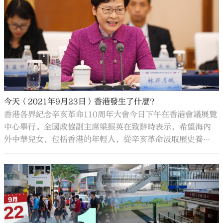
今天（2021年9月23日）香港發生了什麼？
香港各界紀念辛亥革命110周年大會今日下午在香港會議展覽
中心舉行。全國政協副主席梁振英在致辭時表示，希望海內
外中華兒女，包括香港的年輕人，從辛亥革命汲取歷史養
分，全面和深入地認識偉大的祖國、偉大的民族、偉大的中
華文化、偉大的復興使命。