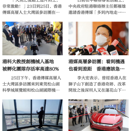
「久別之後踏上這片熱土，
日前在中聯辦春茗活動上，
呈現不同領域價值，讓各路專家
勢互補，一定能夠創造出新的更
非常激動！」23日到25日，香港
中央政府駐港聯絡辦主任鄭雁雄
積極建言。
大奇跡。香港傳媒人將利用好香
傳媒高層人士大灣區參訪團在廣
邀請香港傳媒「多到內地走一
港對外傳播的獨特優勢，向內
東進行考察。
走、看一看」，希望大家踴躍參
地、香港乃至海外講好中國故
團訪粵。本月23日到25日，香港
事、大灣區故事和廣東故事。
傳媒高層人士大灣區參訪團就前
往廣東開展考察活動。此次參訪
團規格高，由香港中聯辦組織，
成員由本港18家主流媒體高層組
成，香港中聯辦盧新寧副主任擔
港科大教授創機械人基地
港媒高層參訪團：看到機遇
任顧問。
被孵化團隊存活率高達80%
也看到差距 香港應該急起
直追
25日下午，香港傳媒高層人
李大宏表示，曾經香港人在
士大灣區參訪團來到東莞松山湖
獅子山下創造了香港奇跡，改革
科學城展覽館和松山湖國際機械
開放之後深圳人又在蓮花山下創
人基地參訪，了解香港與東莞優
造了深圳奇跡。如今隨着大灣區
勢互補、創業孵化創新模式、高
建設的不斷推進，在高質量發展
新技術轉化及科研成果產業化等
的新機遇之下，粵港兩地緊密合
情況。
作，優勢互補，一定能夠創造出
新的更大奇跡。