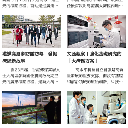
天的考察行程，首站走進廣州，
任後首次對粵港澳大灣區內地城
考察廣州市城市規劃展覽中心。
市的訪問。李家超剛剛在會見傳
媒時表示，上午與廣東省委書記
黃坤明會面，就粵港合作推進大
灣區高質量發展交換意見，雙方
認為粵港合作空間無限，尤其是
人才流動、人員培訓和教育、科
技和創新應用、金融發展等領
港媒高層參訪團訪粵 發掘
文匯觀察 | 強化基礎研究的
域。
灣區新故事
「大灣區方案」
自23日起，香港傳媒高層人
高水平科技自立自強是高質
士大灣區參訪團也將開啟為期三
量發展的重要支撐，而沒有基礎
天的廣東考察行程，走訪大灣區
和前沿領域的原始創新，科技創
內地城市廣州、深圳、東莞，到
新就沒有根基，誰在基礎研究領
港澳青創基地、創新中心、科技
域領先，誰就掌握了高科技領域
企業等地進行實地考察，了解廣
的話語權。只有啃下「從0到1」
東高質量發展過程中所蘊含的香
的硬骨頭，才會迎來「從1到10
港機遇，冀望借助考察機會，推
0」的井噴式發展。由此來看，強
動兩地交流合作，講好協同創
化基礎研究的重要性不言而喻。
新、互利共贏的灣區故事。