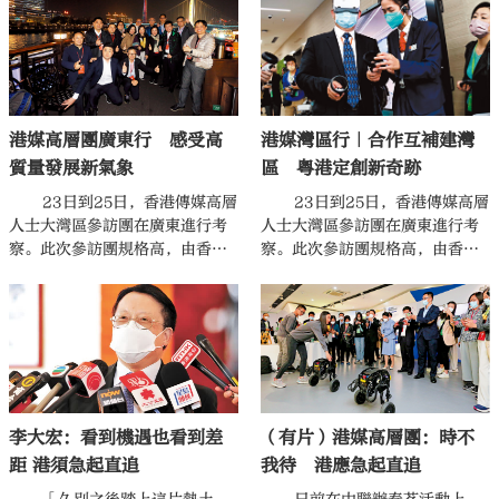
港媒灣區行｜合作互補建灣
港媒高層團廣東行 感受高
大公文匯
區 粵港定創新奇跡
質量發展新氣象
23日到25日，香港傳媒高層
23日到25日，香港傳媒高層
人士大灣區參訪團在廣東進行考
人士大灣區參訪團在廣東進行考
察。此次參訪團規格高，由香港
察。此次參訪團規格高，由香港
中聯辦組織，成員由香港18家主
中聯辦組織，成員由香港18家主
流媒體高層組成，香港中聯辦副
流媒體高層組成，香港中聯辦副
主任盧新寧擔任顧問。正在廣州
主任盧新寧擔任顧問。擔任參訪
訪問的特首李家超，23日下午特
團團長的香港大公文匯傳媒集團
別與參訪團茶敘，其間談及對媒
董事長李大宏表示，這次參訪團
體在香港融入國家發展大局的
來到廣東，親身感受到廣東上下
「三個支持」，即包括支持港媒
「聚焦新發展激發新動能」的新
李大宏：看到機遇也看到差
（有片）港媒高層團：時不
多到灣區內地城市考察，挖掘更
氣象。隨着粵港澳大灣區建設的
多故事；支持展現更多高質量報
不斷推進，在高質量發展的新機
距 港須急起直追
我待 港應急起直追
道，開拓視野、放大格局；支持
遇之下，粵港兩地緊密合作，優