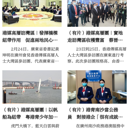
會見的氣氛非常好，黃書記十分
拜會中共中央政治局委員、廣東
熟悉香港媒體。」
省委書記黃坤明之後，不少參訪
團成員對粵港澳大灣區建設進一
步提速升溫信心十足。
港媒高層訪灣區｜發揮橋樑
（有片）港媒高層團｜實地
紐帶作用 促進兩地民心相
走訪灣區收穫豐富 蔡晉：
通
作為港媒有責任講好灣區故
2月24日，廣東省委書記黃
23日到25日，香港傳媒高層
事
坤明在廣州會見香港傳媒高層人
人士大灣區參訪團在廣東進行考
士大灣區參訪團，代表廣東省
察。此次參訪團規格高，由香港
委、省政府對參訪團一行表示歡
中聯辦組織，成員由本港18家媒
迎，對香港傳媒界長期以來給予
體高層組成。實地走訪了多個考
粵港澳大灣區建設和廣東經濟社
察點，目睹廣東推進高質量發展
會發展的關注支持表示感謝。
的實效之後，參訪團成員之一、
星島新聞集團有限公司執行董
事、行政總裁蔡晉直言倍感振
奮。「香港作為大灣區非常重要
（有片）港媒高層團｜以帆
（有片）港青南沙當公務
的一個組成部分，在廣東的高質
量發展中機遇無限。」蔡晉表
船為紐帶 粵港青少年加強
員 對接港企「很有成就
示，這次行程收穫豐富，會將所
交流締結友誼
感」
虎門大橋下，藍天白雲與蔚
在廣州南沙政務港澳服務中
了解的信息向國際及海外華人去