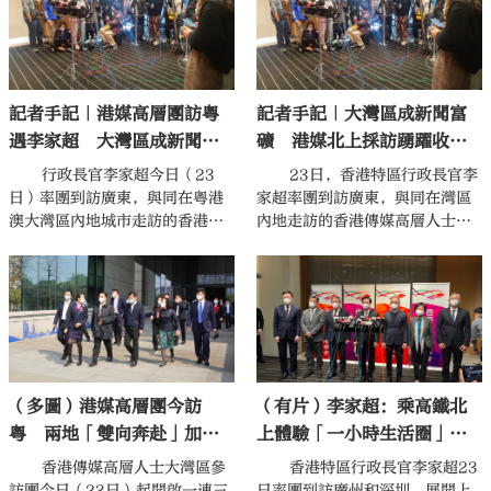
議室到頭腦風暴室、冥想室等，
一應俱全。參訪團在寫有「彌敦
道」等頗具港澳特色的標識牌指
引下，走進一個個港澳青年的辦
記者手記｜港媒高層團訪粵
記者手記｜大灣區成新聞富
公空間，仔細了解在此落地的香
港創業項目。
遇李家超 大灣區成新聞富
礦 港媒北上採訪踴躍收穫
礦
頗豐
行政長官李家超今日（23
23日，香港特區行政長官李
日）率團到訪廣東，與同在粵港
家超率團到訪廣東，與同在灣區
澳大灣區內地城市走訪的香港傳
內地走訪的香港傳媒高層人士大
媒高層人士大灣區參訪團成員茶
灣區參訪團成員茶敘後，又在廣
敘後，在廣州接受傳媒集中採
州接受傳媒集中採訪。
訪。
（多圖）港媒高層團今訪
（有片）李家超：乘高鐵北
粵 兩地「雙向奔赴」加速
上體驗「一小時生活圈」
升溫
多領域深化粵港合作
香港傳媒高層人士大灣區參
香港特區行政長官李家超23
訪團今日（23日）起開啟一連三
日率團到訪廣州和深圳，展開上