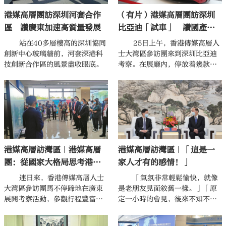
港媒高層團訪深圳河套合作
（有片）港媒高層團訪深圳
區 讚廣東加速高質量發展
比亞迪「試車」 讚國產製
造實力非凡
站在40多層樓高的深圳協同
25日上午，香港傳媒高層人
創新中心玻璃牆前，河套深港科
士大灣區參訪團來到深圳比亞迪
技創新合作區的風景盡收眼底。
考察。在展廳內，停放着幾款比
亞迪最新型的電動車，參訪團成
員饒有興緻地向工作人員詳細諮
詢汽車性能，還有不少參訪團成
員直接坐上駕駛座，手握方向
盤，親身體驗新車的舒適度。
港媒高層訪灣區｜「這是一
港媒高層訪灣區｜港媒高層
家人才有的感情！」
團：從國家大格局思考港媒
角色
「氣氛非常輕鬆愉快，就像
連日來，香港傳媒高層人士
是老朋友見面敘舊一樣。」「原
大灣區參訪團馬不停蹄地在廣東
定一小時的會見，後來不知不覺
展開考察活動，參觀行程豐富又
大家已經聊了一小時四十五分
充實，親身感受到廣東高質量發
鐘，還覺得意猶未盡。」「整個
展的蓬勃生機，尤其是24日上午