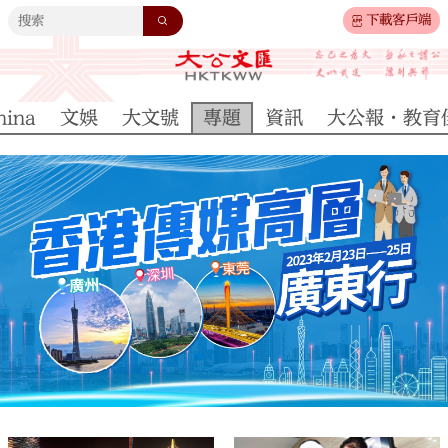
下載客戶端
hina
文娛
大文號
專題
資訊
大公報·教育