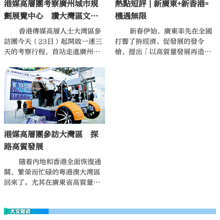
港媒高層團考察廣州城市規
熱點短評 | 新廣東+新香港=
劃展覽中心 讚大灣區文化
機遇無限
同源
香港傳媒高層人士大灣區參
新春伊始，廣東率先在全國
訪團今天（23日）起開啟一連三
打響了拚經濟、促發展的發令
天的考察行程，首站走進廣州，
槍，提出「以高質量發展再造一
考察廣州市城市規劃展覽中心。
個新廣東」的宏大願景，釋放出
深化改革、銳意創新的強烈信
號，成為海內外輿論關注的焦
點。
港媒高層團參訪大灣區 探
路高質發展
隨着內地和香港全面恢復通
關，繁榮而忙碌的粵港澳大灣區
回來了。尤其在廣東省高質量發
展大會之後，粵港兩地重啟頻繁
的經貿投資往來，人員之間、企
業之間、政府部門之間的「雙向