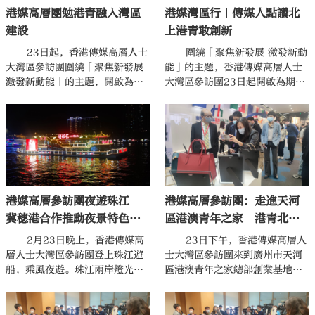
港媒高層團勉港青融入灣區
港媒灣區行｜傳媒人點讚北
建設
上港青敢創新
23日起，香港傳媒高層人士
圍繞「聚焦新發展 激發新動
大灣區參訪團圍繞「聚焦新發展
能」的主題，香港傳媒高層人士
激發新動能」的主題，開啟為期
大灣區參訪團23日起開啟為期三
三天的廣東考察之行。在首站廣
天的廣東考察之行。
州的考察中，已經進駐100家港
澳企業的廣州市天河區港澳青年
之家總部創業基地給參訪團留下
最深刻印象。
港媒高層參訪團夜遊珠江
港媒高層參訪團：走進天河
冀穗港合作推動夜景特色旅
區港澳青年之家 港青北上
遊「一程多站」
創業氛圍活躍
2月23日晚上，香港傳媒高
23日下午，香港傳媒高層人
層人士大灣區參訪團登上珠江遊
士大灣區參訪團來到廣州市天河
船，乘風夜遊。珠江兩岸燈光璀
區港澳青年之家總部創業基地參
璨，高樓大廈的輝煌燈火倒映江
觀考察。天河區港澳青年之家裝
中，流光溢彩。
修風格簡潔明快，透明玻璃間隔
出一個個辦公區，從咖啡廳、會