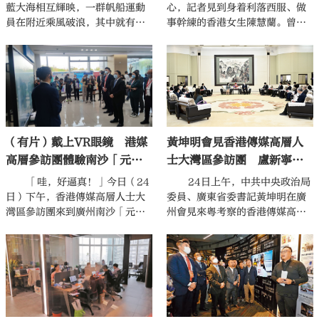
藍大海相互輝映，一群帆船運動
心，記者見到身着利落西服、做
推廣。他說:「作為香港傳媒，我
員在附近乘風破浪，其中就有幾
事幹練的香港女生陳慧蘭。曾於
們有責任講好灣區故事、講好中
位香港青少年的矯健身影，這是
澳洲留學的她，沒有像身邊同齡
國故事。」
廣州南沙一道獨特的風景。香港
人那樣留在香港發展，而是毅然
傳媒高層人士大灣區參訪團今日
北上入職成為當地一名公職人員
（24日）下午到訪粵港澳大灣區
（政府僱員）。在南沙工作了3年
青少年交流活動基地之南沙基
多的她，現在是南沙政務港澳服
地。
務中心的一名政務專員。輪值過
不同崗位的她，對各種業務已經
（有片）戴上VR眼鏡 港媒
黃坤明會見香港傳媒高層人
處理得遊刃有餘。
高層參訪團體驗南沙「元宇
士大灣區參訪團 盧新寧參
宙」政務大廳
加會見
「哇，好逼真！」今日（24
24日上午，中共中央政治局
日）下午，香港傳媒高層人士大
委員、廣東省委書記黃坤明在廣
灣區參訪團來到廣州南沙「元宇
州會見來粵考察的香港傳媒高層
宙」政務大廳，他們紛紛戴上白
人士大灣區參訪團一行。
色的AR頭顯，嘗試進入「元宇
宙」辦理事務，科幻氣息濃厚，
盡顯粵港澳大灣區全球科技創新
高地的形象。