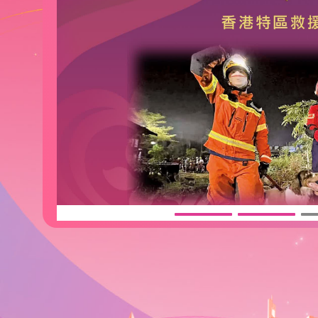
援
災，
識，
5:48