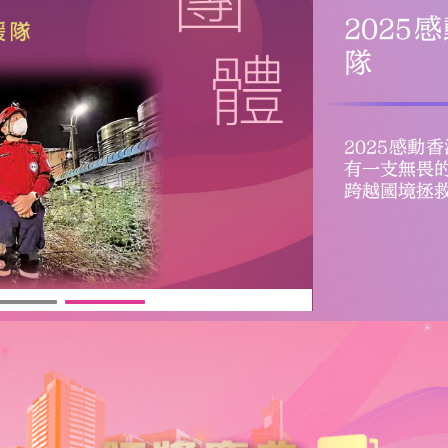
（有片
公園大
2025感
載光陰流轉
寶築起溫暖