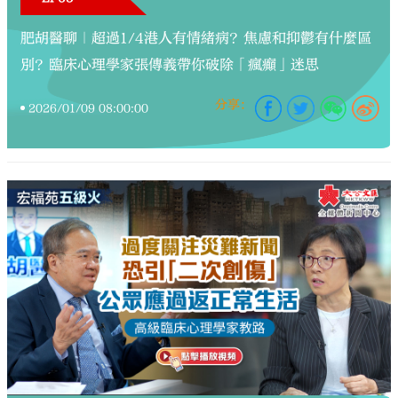
肥胡醫聊｜超過1/4港人有情緒病？焦慮和抑鬱有什麼區
別？臨床心理學家張傳義帶你破除「瘋癲」迷思
分享
：
2026/01/09 08:00:00