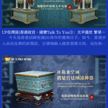
UP在灣區|香港故宮·國寶Talk To You③：太平盛世 繁榮有
今天是香港回歸祖國26周年的慶典日子。如今，香港步
象
入由治及興的新階段，正積極融入國家發展大局，站在新起
點上譜寫新篇章。